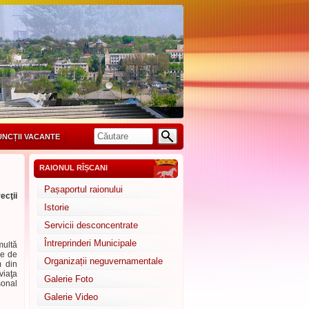
UNCȚII VACANTE
RAIONUL RÎȘCANI
Pașaportul raionului
ecţii
Istorie
Servicii desconcentrate
Întreprinderi Municipale
multă
ie de
Organizații neguvernamentale
m din
viaţa
Galerie Foto
sonal
Galerie Video