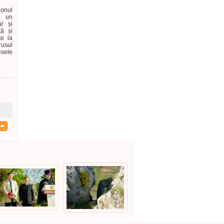
onul
ă un
ul și
tă și
te la
rusul
sele