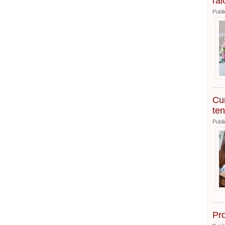
rai
Publi
Cur
ten
Publi
Pro