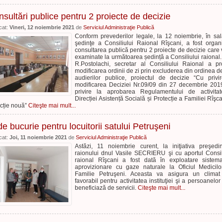
sultări publice pentru 2 proiecte de decizie
cat:
Vineri, 12 noiembrie 2021
de
Serviciul Administraţie Publică
Conform prevederilor legale, la 12 noiembrie, în sa
şedinţe a Consiliului Raional Rîşcani, a fost organ
consultarea publică pentru 2 proiecte de decizie care v
examinate la următoarea ședință a Consiliului raional
R.Postolachi, secretar al Consiliului Raional a p
modificarea ordinii de zi prin excluderea din ordinea de
audierilor publice, proiectul de decizie “Cu privi
modificarea Deciziei Nr.09/09 din 27 decembrie 20
privire la aprobarea Regulamentului de activita
Direcției Asistență Socială și Protecție a Familiei Rîşca
cție nouă”
Citeşte mai mult...
de bucurie pentru locuitorii satului Petruşeni
cat:
Joi, 11 noiembrie 2021
de
Serviciul Administraţie Publică
Astăzi, 11 noiembrie curent, la iniţiativa preşedin
raionului dnul Vasile SECRIERU şi cu aportul Consil
raional Rîşcani a fost dată în exploatare siste
aprovizionare cu gaze naturale la Oficiul Medicil
Familie Petruşeni. Aceasta va asigura un climat
favorabil pentru activitatea instituţiei şi a persoanelor
beneficiază de servicii.
Citeşte mai mult...