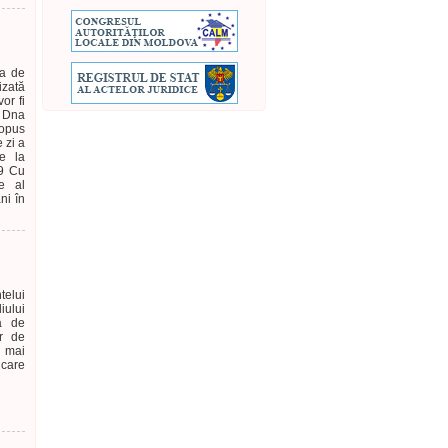
la de
izată
or fi
. Dna
ropus
 zi a
re la
19 Cu
te al
ni în
telui
iului
ma de
or de
 mai
 care