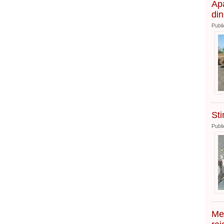
Apa
din
Publi
Sti
Publi
Mes