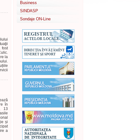
Business
SINDASP
Sondaje ON-Line
iului
uaţii
 fost
ulic.
re la
ului.
țiile
icii
zează
re în
i, 13
asile
onal
ie și
cipat
ire a