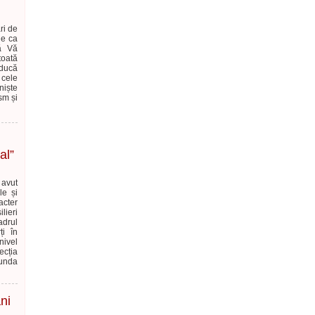
ri de
ie ca
să Vă
toată
aducă
 cele
niște
sm și
al”
 avut
le și
acter
lieri
cadrul
ți în
nivel
ecția
runda
ni