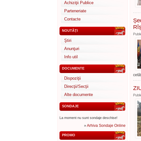
Achiziţii Publice
Parteneriate
Contacte
Șed
Rî
NOUTĂŢI
Publi
Ştiri
Anunţuri
Info util
DOCUMENTE
cetă
Dispoziţii
Direcţii/Secţii
ZI
Alte documente
Publi
SONDAJE
La moment nu sunt sondaje deschise!
»
Arhiva Sondaje Online
PROMO