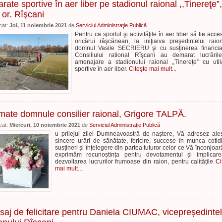
rate sportive în aer liber pe stadionul raional ,,Tinereţe”,
 or. Rîşcani
cat:
Joi, 11 noiembrie 2021
de
Serviciul Administraţie Publică
Pentru ca sportul şi activităţile în aer liber să fie acces
oricărui râşcănean, la iniţiaiva preşedintelui raion
domnul Vasile SECRIERU şi cu susţinerea financi
Consiliului rational Rîşcani au demarat lucrări
amenajare a stadionului raional ,,Tinereţe” cu util
sportive în aer liber.
Citeşte mai mult...
mate domnule consilier raional, Grigore TALPĂ.
cat:
Miercuri, 10 noiembrie 2021
de
Serviciul Administraţie Publică
u prilejul zilei Dumneavoastră de naștere, Vă adresez ale
sincere urări de sănătate, fericire, succese în munca cotid
susțineri și înțelegere din partea tuturor celor ce Vă înconjoar
exprimăm recunoștința pentru devotamentul și implicar
dezvoltarea lucrurilor frumoase din raion, pentru calitățile
Ci
mai mult...
aj de felicitare pentru Daniela CIUMAC, vicepreședinte