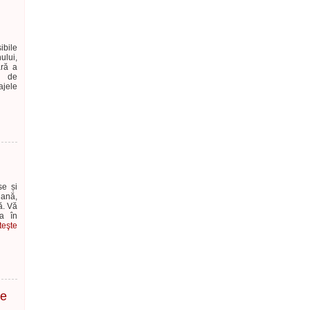
ibile
ului,
ară a
le de
ajele
se și
iană,
ă. Vă
ea în
teşte
le