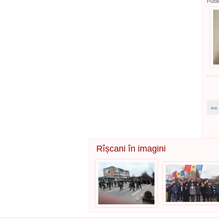
Publi
««
Rîșcani în imagini