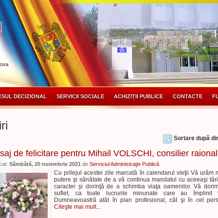
SUL DECIZIONAL
SERVICII SOCIALE
ACHIZIȚII PUBLICE
CONTACTE
F
ri
Sortare după dir
aj de felicitare pentru Mihail VOLSCHI, consilier raional
cat:
Sâmbătă, 20 noiembrie 2021
de
Serviciul Administraţie Publică
Cu prilejul acestei zile marcată în calendarul vieţii Vă urăm 
putere şi sănătate de a vă continua mandatul cu aceeaşi tăr
caracter şi dorinţă de a schimba viaţa oamenilor. Vă dori
suflet, ca toate lucrurile minunate care au împlinit 
Dumneavoastră atât în plan profesional, cât şi în cel per
Citeşte mai mult...