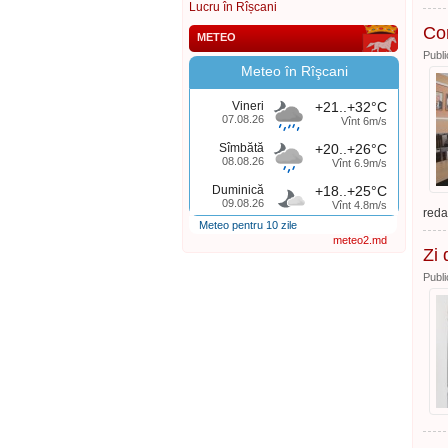
Lucru în Rîșcani
Con
METEO
Publi
Meteo în Rîşcani
Vineri
+21..+32°C
07.08.26
Vînt 6m/s
Sîmbătă
+20..+26°C
08.08.26
Vînt 6.9m/s
Duminică
+18..+25°C
09.08.26
Vînt 4.8m/s
reda
Meteo pentru 10 zile
meteo2.md
Zi 
Publi