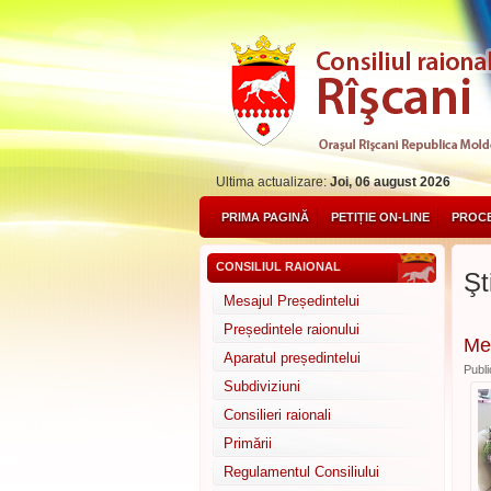
Ultima actualizare:
Joi, 06 august 2026
PRIMA PAGINĂ
PETIȚIE ON-LINE
PROCE
CONSILIUL RAIONAL
Şti
Mesajul Președintelui
Președintele raionului
Mes
Aparatul președintelui
Publi
Subdiviziuni
Consilieri raionali
Primării
Regulamentul Consiliului