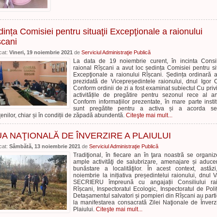
ința Comisiei pentru situaţii Excepţionale a raionului
șcani
cat:
Vineri, 19 noiembrie 2021
de
Serviciul Administraţie Publică
La data de 19 noiembrie curent, în incinta Consil
raional Rîșcani a avut loc ședința Comisiei pentru sit
Excepţionale a raionului Rîșcani. Ședința ordinară a
prezidată de Vicepreședintele raionului, dnul Igor C
Conform ordinii de zi a fost examinat subiectul Cu privi
activitățile de pregătire pentru sezonul rece al an
Conform informațiilor prezentate, în mare parte institu
sunt pregătite pentru a activa și a acorda serv
țenilor, chiar și în condiții de zăpadă abundentă.
Citeşte mai mult...
UA NAŢIONALĂ DE ÎNVERZIRE A PLAIULUI
cat:
Sâmbătă, 13 noiembrie 2021
de
Serviciul Administraţie Publică
Tradiţional, în fiecare an în ţara noastră se organi
ample activităţi de salubrizare, amenajare și aduce
bunăstare a localităţilor. În acest context, astăz
noiembrie la inițiativa președintelui raionului, dnul V
SECRIERU împreună cu angajații Consiliului rai
Rîșcani, Inspectoratul Ecologic, Inspectoratul de Poliț
Detașamentul salvatori și pompieri din Rîșcani au parti
la manifestarea consacrată Zilei Naţionale de Înverz
Plaiului.
Citeşte mai mult...