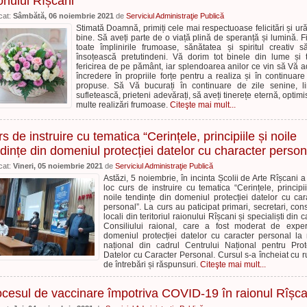
onului Rîșcani
cat:
Sâmbătă, 06 noiembrie 2021
de
Serviciul Administraţie Publică
Stimată Doamnă, primiți cele mai respectuoase felicitări și ură
bine. Să aveți parte de o viață plină de speranță și lumină. F
toate împlinirile frumoase, sănătatea și spiritul creativ 
însoțească pretutindeni. Vă dorim tot binele din lume și 
fericirea de pe pământ, iar splendoarea anilor ce vin să Vă 
încredere în propriile forțe pentru a realiza și în continuare
propuse. Să Vă bucurați în continuare de zile senine, li
sufletească, prieteni adevărați, să aveți tinerețe eternă, optimi
multe realizări frumoase.
Citeşte mai mult...
s de instruire cu tematica “Cerințele, principiile și noile
dințe din domeniul protecției datelor cu character person
cat:
Vineri, 05 noiembrie 2021
de
Serviciul Administraţie Publică
Astăzi, 5 noiembrie, în incinta Școlii de Arte Rîșcani a
loc curs de instruire cu tematica “Cerințele, principii
noile tendințe din domeniul protecției datelor cu car
personal”. La curs au paticipat primari, secretari, consi
locali din teritoriul raionului Rîșcani și specialiști din 
Consiliului raional, care a fost moderat de exper
domeniul protecției datelor cu caracter personal la 
național din cadrul Centrului Național pentru Prot
Datelor cu Caracter Personal. Cursul s-a încheiat cu 
de întrebări și răspunsuri.
Citeşte mai mult...
cesul de vaccinare împotriva COVID-19 în raionul Rîșca