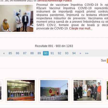
cat:
Joi, 04 noiembrie 2021
de
Serviciul Administraţie Publică
Procesul de vaccinare împotriva COVID-19 în rai
Rîșcani Vaccinul împotriva COVID-19 reprezint
instrument de importanță majoră privind control
stoparea pandemiei, împreună cu testarea eficien
respectarea măsurilor de prevenire. Vaccinarea es
moment unica șansă de a preveni îmbolnăvirea cu vi
SARS COV-2, formele grave de boală și dece
provocate de COVID-19.
Citeşte mai mult...
Rezultate 891 - 900 din 1283
«
85
86
87
88
89
90
91
92
93
94
»
»»
Sus