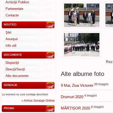
Achiziţii Publice
Parteneriate
Contacte
NOUTĂŢI
Ştiri
Anunţuri
Info util
DOCUMENTE
Rezu
Dispoziţii
Direcţii/Secţii
Alte albume foto
Alte documente
39 imagini
9 Mai, Ziua Victoriei
SONDAJE
La moment nu sunt sondaje deschise!
4 imagini
Drumuri 2020
»
Arhiva Sondaje Online
6 imagini
MĂRȚIȘOR 2020
PROMO