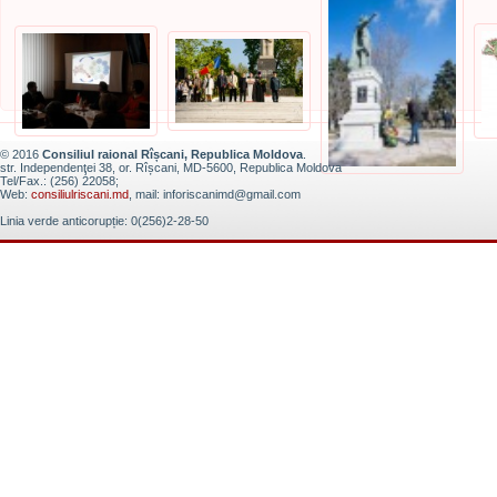
© 2016
Consiliul raional Rîșcani, Republica Moldova
.
str. Independenţei 38, or. Rîșcani, MD-5600, Republica Moldova
Tel/Fax.: (256) 22058;
Web:
consiliulriscani.md
, mail: inforiscanimd@gmail.com
Linia verde anticorupție: 0(256)2-28-50