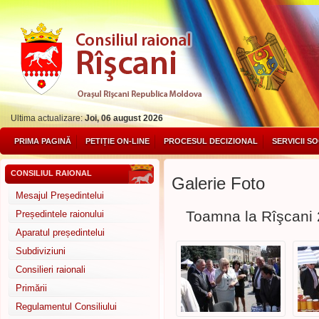
Ultima actualizare:
Joi, 06 august 2026
PRIMA PAGINĂ
PETIȚIE ON-LINE
PROCESUL DECIZIONAL
SERVICII S
CONSILIUL RAIONAL
Galerie Foto
Mesajul Președintelui
Toamna la Rîşcani
Președintele raionului
Aparatul președintelui
Subdiviziuni
Consilieri raionali
Primării
Regulamentul Consiliului