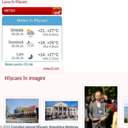
Lucru în Rîșcani
METEO
Meteo în Rîşcani
Sîmbătă
+21..+27°C
08.08.26
Vînt 6.4m/s
Duminică
+18..+25°C
09.08.26
Vînt 4.9m/s
Luni
+14..+27°C
10.08.26
Vînt 2.7m/s
Meteo pentru 10 zile
meteo2.md
Rîșcani în imagini
© 2016
Consiliul raional Rîșcani, Republica Moldova
.