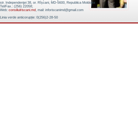
str. Independenţei 38, or. Rîșcani, MD-5600, Republica Moldova
Tel/Fax.: (256) 22058;
Web:
consiliulriscani.md
, mail: inforiscanimd@gmail.com
Linia verde anticorupție: 0(256)2-28-50