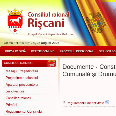
Ultima actualizare:
Joi, 06 august 2026
PRIMA PAGINĂ
PETIȚIE ON-LINE
PROCESUL DECIZIONAL
SERVICII S
CONSILIUL RAIONAL
Documente - Constr
Mesajul Președintelui
Comunală și Drumu
Președintele raionului
Aparatul președintelui
Subdiviziuni
Consilieri raionali
»
Regulamentul de activitate
Primării
Regulamentul Consiliului