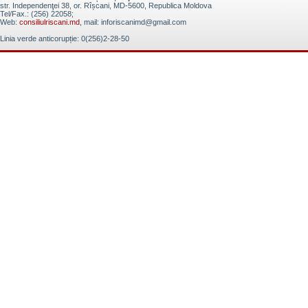
str. Independenţei 38, or. Rîșcani, MD-5600, Republica Moldova
Tel/Fax.: (256) 22058;
Web:
consiliulriscani.md
, mail: inforiscanimd@gmail.com
Linia verde anticorupție: 0(256)2-28-50