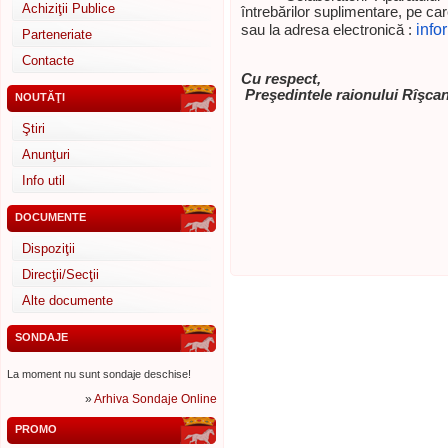
Achiziţii Publice
întrebărilor suplimentare, pe care
info
sau la adresa electronică :
Parteneriate
Contacte
Cu respect,
Preşedintele raionului Rîşcan
NOUTĂŢI
Ştiri
Anunţuri
Info util
DOCUMENTE
Dispoziţii
Direcţii/Secţii
Alte documente
SONDAJE
La moment nu sunt sondaje deschise!
»
Arhiva Sondaje Online
PROMO