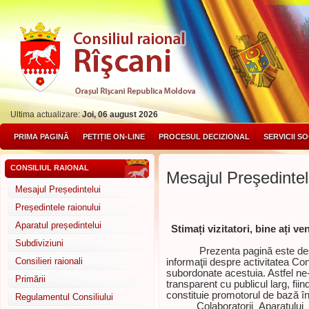
Ultima actualizare:
Joi, 06 august 2026
PRIMA PAGINĂ
PETIȚIE ON-LINE
PROCESUL DECIZIONAL
SERVICII S
CONSILIUL RAIONAL
Mesajul Preşedintel
Mesajul Președintelui
Președintele raionului
Aparatul președintelui
Stimați vizitatori, bine ați ve
Subdiviziuni
Prezenta pagină este destina
Consilieri raionali
informaţii despre activitatea Con
subordonate acestuia. Astfel ne
Primării
transparent cu publicul larg, fi
constituie promotorul de bază în
Regulamentul Consiliului
Colaboratorii Aparatului Pre