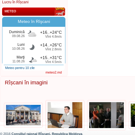
Lucru în Rîșcani
METEO
Meteo în Rîşcani
Duminică
+16..+24°C
09.08.26
Vînt 4.8m/s
Luni
+14..+26°C
10.08.26
Vînt 2.8m/s
Marţi
+15..+31°C
11.08.26
Vînt 4.5m/s
Meteo pentru 10 zile
meteo2.md
Rîșcani în imagini
© 2016
Consiliul raional Rîșcani, Republica Moldova
.