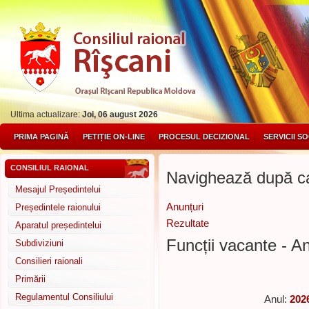
Ultima actualizare:
Joi, 06 august 2026
PRIMA PAGINĂ
PETIȚIE ON-LINE
PROCESUL DECIZIONAL
SERVICII S
CONSILIUL RAIONAL
Navighează după ca
Mesajul Președintelui
Anunțuri
Președintele raionului
Rezultate
Aparatul președintelui
Funcții vacante - An
Subdiviziuni
Consilieri raionali
Primării
Regulamentul Consiliului
Anul:
202