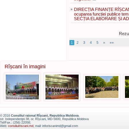
»
DIRECȚIA FINANȚE RÎȘCANI
ocuparea funcției publice tem
SECȚIA ELABORARE ȘI A
Rezul
1
2
3
4
5
»
»»
Rîșcani în imagini
© 2016
Consiliul raional Rîșcani, Republica Moldova
.
str. Independenţei 38, or. Rîșcani, MD-5600, Republica Moldova
Tel/Fax.: (256) 22058;
Web:
consiliulriscani.md
, mail: inforiscanimd@gmail.com