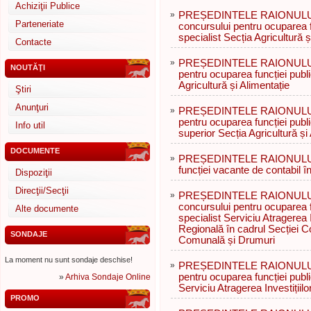
Achiziţii Publice
»
PREȘEDINTELE RAIONULUI R
Parteneriate
concursului pentru ocuparea f
specialist Secția Agricultură ș
Contacte
»
PREȘEDINTELE RAIONULUI 
NOUTĂŢI
pentru ocuparea funcției publ
Agricultură și Alimentație
Ştiri
Anunţuri
»
PREȘEDINTELE RAIONULUI 
pentru ocuparea funcției publ
Info util
superior Secția Agricultură și
DOCUMENTE
»
PREȘEDINTELE RAIONULUI 
funcției vacante de contabil î
Dispoziţii
Direcţii/Secţii
»
PREȘEDINTELE RAIONULUI R
concursului pentru ocuparea f
Alte documente
specialist Serviciu Atragerea I
Regională în cadrul Secției C
SONDAJE
Comunală și Drumuri
La moment nu sunt sondaje deschise!
»
PREȘEDINTELE RAIONULUI 
pentru ocuparea funcției publ
»
Arhiva Sondaje Online
Serviciu Atragerea Investițiil
PROMO