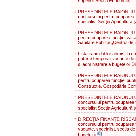
superior Secția Economie.
»
PREȘEDINTELE RAIONULUI R
concursului pentru ocuparea f
specialist Secția Agricultură ș
»
PREȘEDINTELE RAIONULUI 
pentru ocuparea funcţiei vacan
Sanitare Publice „Centrul de
»
Lista candidaților admiși la c
publice temporar vacante de s
și administrare a bugetelor D
»
PREȘEDINTELE RAIONULUI 
pentru ocuparea funcției publ
Construcție, Gospodărie Com
»
PREȘEDINTELE RAIONULUI R
concursului pentru ocuparea f
specialist Secția Agricultură ș
»
DIRECȚIA FINANȚE RÎȘCANI 
concursului pentru ocuparea f
vacante, specialist, secția de
bugetului