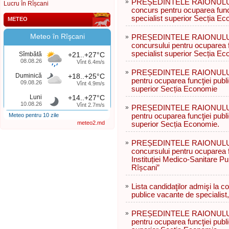
»
PREȘEDINTELE RAIONULUI 
Lucru în Rîșcani
concurs pentru ocuparea func
specialist superior Secția Ec
METEO
Meteo în Rîşcani
»
PREȘEDINTELE RAIONULUI R
concursului pentru ocuparea f
specialist superior Secția Ec
Sîmbătă
+21..+27°C
08.08.26
Vînt 6.4m/s
»
PREȘEDINTELE RAIONULUI 
Duminică
+18..+25°C
pentru ocuparea funcţiei publ
09.08.26
Vînt 4.9m/s
superior Secția Economie
Luni
+14..+27°C
10.08.26
Vînt 2.7m/s
»
PREȘEDINTELE RAIONULUI 
Meteo pentru 10 zile
pentru ocuparea funcţiei publ
meteo2.md
superior Secția Economie.
»
PREȘEDINTELE RAIONULUI R
concursului pentru ocuparea f
Instituției Medico-Sanitare P
Rîșcani”
»
Lista candidaţilor admişi la c
publice vacante de specialist,
»
PREȘEDINTELE RAIONULUI 
pentru ocuparea funcţiei publ