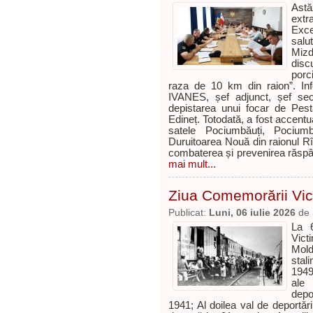
Ast
extr
Exce
salu
Miz
disc
porc
raza de 10 km din raion”. Inf
IVANES, șef adjunct, șef se
depistarea unui focar de Pestă
Edineț. Totodată, a fost accentu
satele Pociumbăuți, Pociumb
Duruitoarea Nouă din raionul Rî
combaterea și prevenirea răspând
mai mult...
Ziua Comemorării Vict
Publicat:
Luni, 06 iulie 2026
de
La 6
Victi
Mold
stal
1949
ale 
depo
1941; Al doilea val de deportări 