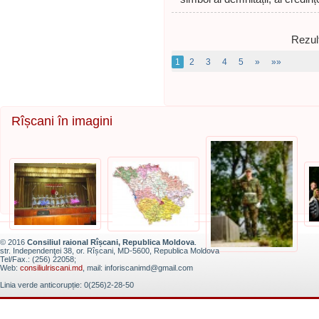
Rezult
1
2
3
4
5
»
»»
Rîșcani în imagini
© 2016
Consiliul raional Rîșcani, Republica Moldova
.
str. Independenţei 38, or. Rîșcani, MD-5600, Republica Moldova
Tel/Fax.: (256) 22058;
Web:
consiliulriscani.md
, mail: inforiscanimd@gmail.com
Linia verde anticorupție: 0(256)2-28-50