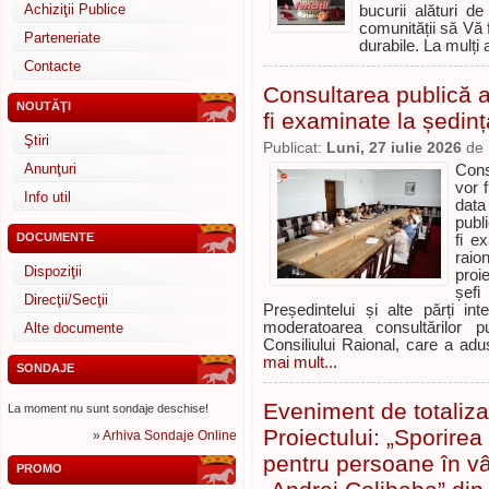
Achiziţii Publice
bucurii alături d
comunității să Vă f
Parteneriate
durabile. La mulți an
Contacte
Consultarea publică a 
NOUTĂŢI
fi examinate la ședinț
Ştiri
Publicat:
Luni, 27 iulie 2026
de
Anunţuri
Cons
vor 
Info util
data
publ
DOCUMENTE
fi e
raio
Dispoziţii
proi
șefi
Direcţii/Secţii
Președintelui și alte părți i
moderatoarea consultărilor p
Alte documente
Consiliului Raional, care a adu
mai mult...
SONDAJE
Eveniment de totaliza
La moment nu sunt sondaje deschise!
Proiectului: „Sporirea 
»
Arhiva Sondaje Online
pentru persoane în vâr
PROMO