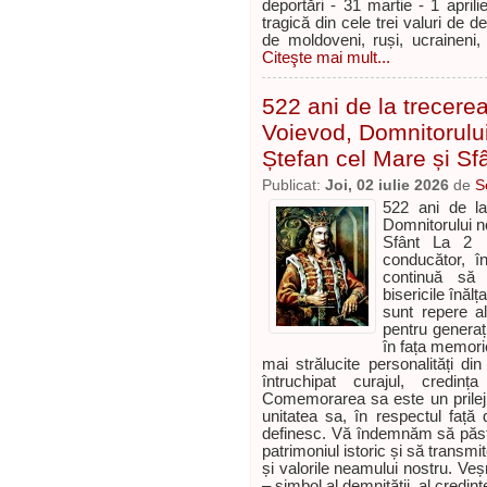
deportări - 31 martie - 1 apri
tragică din cele trei valuri de 
de moldoveni, ruși, ucraineni, 
Citeşte mai mult...
522 ani de la trecerea
Voievod, Domnitorului
Ștefan cel Mare și Sf
Publicat:
Joi, 02 iulie 2026
de
S
522 ani de la
Domnitorului no
Sfânt La 2 
conducător, î
continuă să d
bisericile înăl
sunt repere al
pentru generaț
în fața memorie
mai strălucite personalități di
întruchipat curajul, credin
Comemorarea sa este un prilej 
unitatea sa, în respectul față d
definesc. Vă îndemnăm să păstr
patrimoniul istoric și să transmit
și valorile neamului nostru. Veș
– simbol al demnității, al credinței