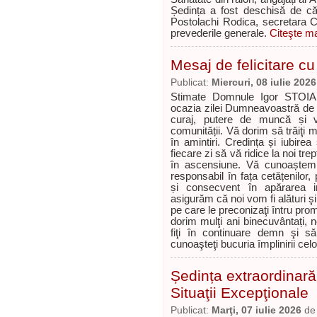
Ședința a fost deschisă de că
Postolachi Rodica, secretara Co
prevederile generale.
Citeşte ma
Mesaj de felicitare cu 
Publicat:
Miercuri, 08 iulie 2026
Stimate Domnule Igor STOIAN,
ocazia zilei Dumneavoastră de 
curaj, putere de muncă și ver
comunității. Vă dorim să trăiţi
în amintiri. Credința și iubir
fiecare zi să vă ridice la noi tre
în ascensiune. Vă cunoaștem
responsabil în fața cetățenilor,
și consecvent în apărarea int
asigurăm că noi vom fi alături ş
pe care le preconizaţi întru pro
dorim mulţi ani binecuvântați, n
fiţi în continuare demn şi să
cunoaşteţi bucuria împlinirii ce
Ședința extraordinară
Situaţii Excepţionale
Publicat:
Marţi, 07 iulie 2026
d