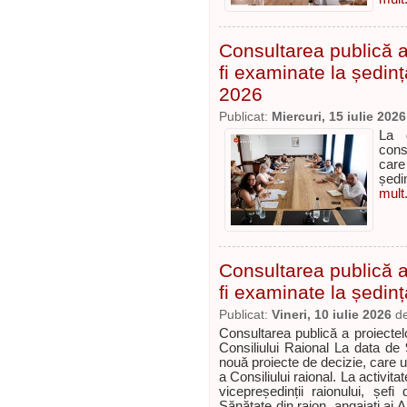
Consultarea publică a 
fi examinate la ședinț
2026
Publicat:
Miercuri, 15 iulie 2026
La 
cons
care
ședi
mult.
Consultarea publică a 
fi examinate la ședinț
Publicat:
Vineri, 10 iulie 2026
d
Consultarea publică a proiectelo
Consiliului Raional La data de 
nouă proiecte de decizie, care 
a Consiliului raional. La activitat
vicepreședinții raionului, șefi
Sănătate din raion, angajați ai Ap