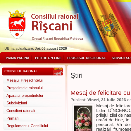
Ultima actualizare:
Joi, 06 august 2026
PRIMA PAGINĂ
PETIȚIE ON-LINE
PROCESUL DECIZIONAL
SERVICII S
CONSILIUL RAIONAL
Ştiri
Mesajul Președintelui
Președintele raionului
Mesaj de felicitare cu
Aparatul președintelui
Publicat:
Vineri, 31 iulie 2026
d
Subdiviziuni
Mesaj de felicita
Lidia DÎNCENOC,
Consilieri raionali
prilejul zilei de n
Primării
uraări de bine, în
personal. Vă dor
Regulamentul Consiliului
realizări frumoas