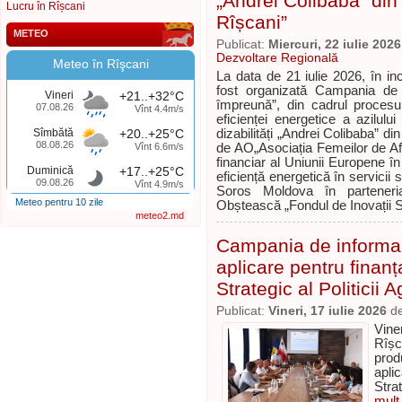
„Andrei Colibaba” din 
Lucru în Rîșcani
Rîșcani”
METEO
Publicat:
Miercuri, 22 iulie 2026
Dezvoltare Regională
Meteo în Rîşcani
La data de 21 iulie 2026, în inc
fost organizată Campania de t
Vineri
+21..+32°C
împreună”, din cadrul procesu
07.08.26
Vînt 4.4m/s
eficienței energetice a azilul
Sîmbătă
+20..+25°C
dizabilități „Andrei Colibaba” di
08.08.26
Vînt 6.6m/s
de AO„Asociația Femeilor de Afa
financiar al Uniunii Europene în
Duminică
+17..+25°C
eficiență energetică în servicii
09.08.26
Vînt 4.9m/s
Soros Moldova în parteneri
Meteo pentru 10 zile
Obștească „Fondul de Inovații 
meteo2.md
Campania de informare
aplicare pentru finan
Strategic al Politicii 
Publicat:
Vineri, 17 iulie 2026
d
Viner
Rîșc
prod
apli
Strat
mult.