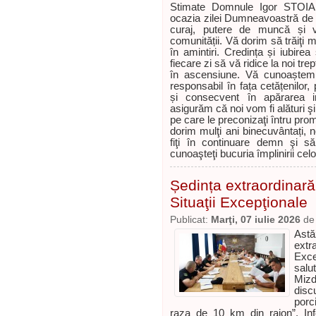
Stimate Domnule Igor STOIAN,
ocazia zilei Dumneavoastră de 
curaj, putere de muncă și ver
comunității. Vă dorim să trăiţi
în amintiri. Credința și iubir
fiecare zi să vă ridice la noi tre
în ascensiune. Vă cunoaștem
responsabil în fața cetățenilor,
și consecvent în apărarea int
asigurăm că noi vom fi alături ş
pe care le preconizaţi întru pro
dorim mulţi ani binecuvântați, n
fiţi în continuare demn şi să
cunoaşteţi bucuria împlinirii ce
Ședința extraordinară
Situaţii Excepţionale
Publicat:
Marţi, 07 iulie 2026
d
Ast
extr
Exce
salu
Miz
disc
porc
raza de 10 km din raion”. Inf