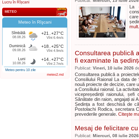
Publicat:
Miercuri, 15 iulie 2026
Lucru în Rîșcani
La 
cons
METEO
care
ședi
Meteo în Rîşcani
mult.
Sîmbătă
+21..+27°C
08.08.26
Vînt 6.4m/s
Duminică
+18..+25°C
09.08.26
Vînt 4.9m/s
Consultarea publică a 
Luni
+14..+27°C
fi examinate la ședinț
10.08.26
Vînt 2.7m/s
Publicat:
Vineri, 10 iulie 2026
d
Meteo pentru 10 zile
Consultarea publică a proiectelo
meteo2.md
Consiliului Raional La data de 
nouă proiecte de decizie, care 
a Consiliului raional. La activitat
vicepreședinții raionului, șefi
Sănătate din raion, angajați ai Ap
Ședința a fost deschisă de că
Postolachi Rodica, secretara Co
prevederile generale.
Citeşte ma
Mesaj de felicitare cu 
Publicat:
Miercuri, 08 iulie 2026