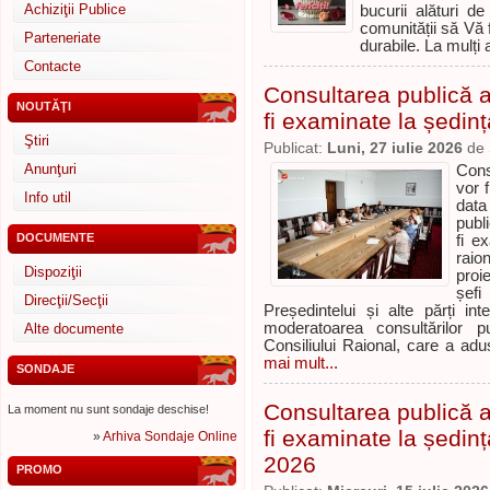
Achiziţii Publice
bucurii alături d
comunității să Vă f
Parteneriate
durabile. La mulți an
Contacte
Consultarea publică a 
NOUTĂŢI
fi examinate la ședinț
Ştiri
Publicat:
Luni, 27 iulie 2026
de
Anunţuri
Cons
vor 
Info util
data
publ
DOCUMENTE
fi e
raio
Dispoziţii
proi
șefi
Direcţii/Secţii
Președintelui și alte părți i
moderatoarea consultărilor p
Alte documente
Consiliului Raional, care a adu
mai mult...
SONDAJE
Consultarea publică a 
La moment nu sunt sondaje deschise!
fi examinate la ședinț
»
Arhiva Sondaje Online
2026
PROMO