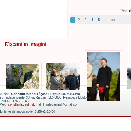
Rezult
1
2
3
4
5
»
»»
Rîșcani în imagini
© 2016
Consiliul raional Rîșcani, Republica Moldova
.
str. Independenţei 38, or. Rîșcani, MD-5600, Republica Moldova
Tel/Fax.: (256) 22058;
Web:
consiliulriscani.md
, mail: inforiscanimd@gmail.com
Linia verde anticorupție: 0(256)2-28-50