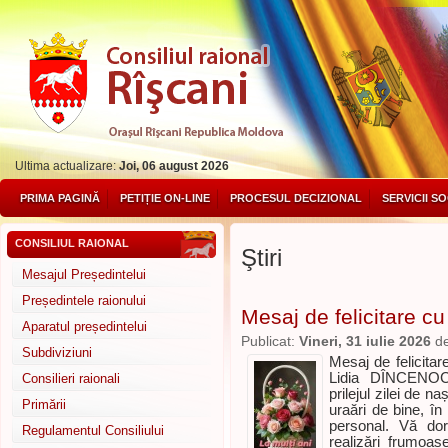
Ultima actualizare:
Joi, 06 august 2026
PRIMA PAGINĂ
PETIȚIE ON-LINE
PROCESUL DECIZIONAL
SERVICII S
CONSILIUL RAIONAL
Ştiri
Mesajul Președintelui
Președintele raionului
Mesaj de felicitare cu
Aparatul președintelui
Publicat:
Vineri, 31 iulie 2026
d
Subdiviziuni
Mesaj de felicita
Lidia DÎNCENOC,
Consilieri raionali
prilejul zilei de n
Primării
uraări de bine, în
personal. Vă dor
Regulamentul Consiliului
realizări frumoas