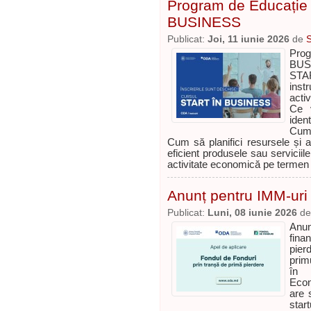
Program de Educație 
BUSINESS
Publicat:
Joi, 11 iunie 2026
de
Prog
BUSI
STAR
inst
activ
Ce v
ident
Cum 
Cum să planifici resursele și a
eficient produsele sau serviciil
activitate economică pe termen
Anunț pentru IMM-uri
Publicat:
Luni, 08 iunie 2026
d
Anun
fina
pier
primu
în 
Econ
are 
star