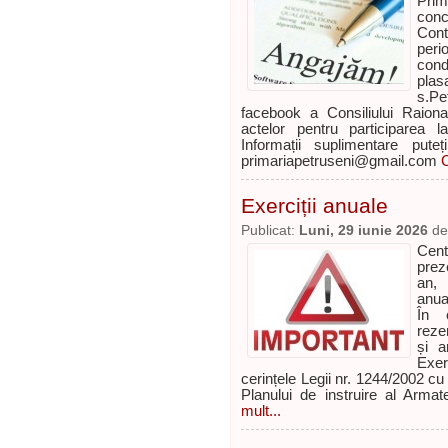
Prim
conc
Cont
per
cond
plas
s.P
facebook a Consiliului Raion
actelor pentru participarea 
Informații suplimentare put
primariapetruseni@gmail.com
C
Exerciții anuale
Publicat:
Luni, 29 iunie 2026
d
Cent
prez
an, 
anual
În c
reze
și a
Exer
cerințele Legii nr. 1244/2002 cu
Planului de instruire al Arma
mult...