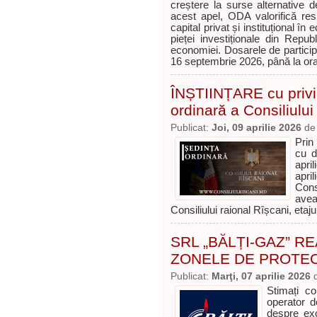
creștere la surse alternative d
acest apel, ODA valorifică re
capital privat și instituțional î
pieței investiționale din Repub
economiei. Dosarele de particip
16 septembrie 2026, până la or
ÎNȘTIINȚARE cu privi
ordinară a Consiliului
Publicat:
Joi, 09 aprilie 2026
d
Prin
cu d
apri
apri
Cons
avea
Consiliului raional Rîșcani, etaju
SRL „BĂLȚI-GAZ” 
ZONELE DE PROTEC
Publicat:
Marţi, 07 aprilie 2026
Stimați co
operator d
despre excl