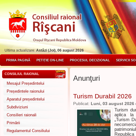
Ultima actualizare:
Astăzi (Joi), 06 august 2026
PRIMA PAGINĂ
PETIȚIE ON-LINE
PROCESUL DECIZIONAL
SERVICII S
CONSILIUL RAIONAL
Anunţuri
Mesajul Președintelui
Președintele raionului
Turism Durabil 2026
Aparatul președintelui
Publicat:
Luni, 03 august 2026
Subdiviziuni
Turism du
aplica la
Consilieri raionali
„Turism Du
Primării
necomercia
patrimoni
Regulamentul Consiliului
Republic