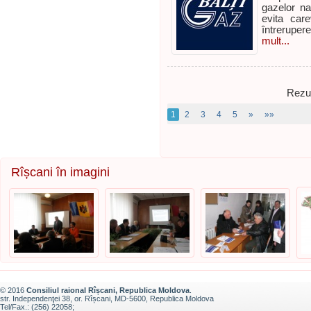
gazelor na
evita care
întreruper
mult...
Rezul
1
2
3
4
5
»
»»
Rîșcani în imagini
© 2016
Consiliul raional Rîșcani, Republica Moldova
.
str. Independenţei 38, or. Rîșcani, MD-5600, Republica Moldova
Tel/Fax.: (256) 22058;