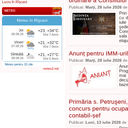
ordinare a Consiliului
Lucru în Rîșcani
Publicat:
Marţi, 28 iulie 2026
d
METEO
Prin
cu d
Meteo în Rîşcani
iuli
şedi
Joi
+23..+34°C
Cons
06.08.26
Vînt 7.6m/s
sala
etaju
Vineri
+21..+32°C
07.08.26
Vînt 7.9m/s
Anunț pentru IMM-uril
Sîmbătă
+21..+27°C
08.08.26
Vînt 5.9m/s
Publicat:
Marţi, 28 iulie 2026
d
Meteo pentru 10 zile
Anun
meteo2.md
Prog
mai 
deci
baze
Primăria s. Petruşeni
concurs pentru ocupa
contabil-șef
Publicat:
Luni, 13 iulie 2026
de