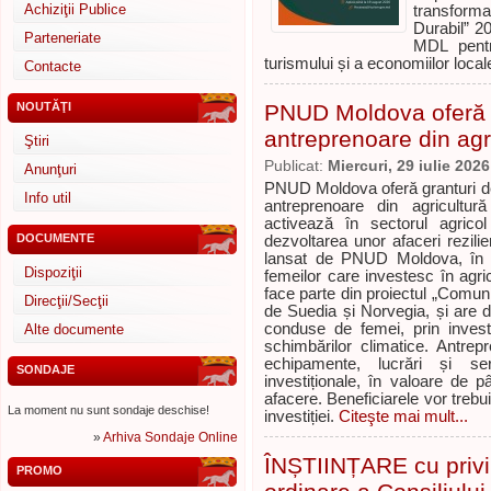
Achiziţii Publice
transforma
Durabil” 2
Parteneriate
MDL pentru
turismului și a economiilor local
Contacte
NOUTĂŢI
PNUD Moldova oferă g
antreprenoare din agr
Ştiri
Publicat:
Miercuri, 29 iulie 2026
Anunţuri
PNUD Moldova oferă granturi de
Info util
antreprenoare din agricultu
activează în sectorul agricol
DOCUMENTE
dezvoltarea unor afaceri rezili
lansat de PNUD Moldova, în c
Dispoziţii
femeilor care investesc în agricu
face parte din proiectul „Comunită
Direcţii/Secţii
de Suedia și Norvegia, și are dr
conduse de femei, prin investi
Alte documente
schimbărilor climatice. Antrep
echipamente, lucrări și ser
SONDAJE
investiționale, în valoare de 
afacere. Beneficiarele vor treb
La moment nu sunt sondaje deschise!
investiției.
Citeşte mai mult...
»
Arhiva Sondaje Online
ÎNȘTIINȚARE cu privi
PROMO