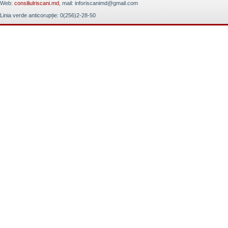
Web:
consiliulriscani.md
, mail: inforiscanimd@gmail.com
Linia verde anticorupție: 0(256)2-28-50