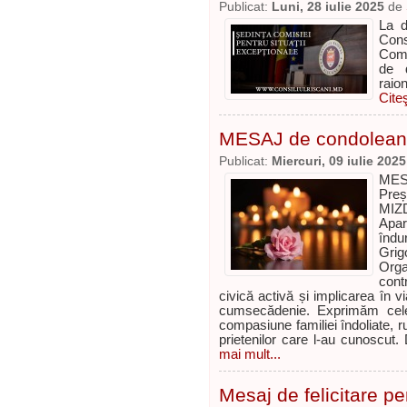
Publicat:
Luni, 28 iulie 2025
de
La d
Cons
Comi
de d
raion
Cite
MESAJ de condoleanț
Publicat:
Miercuri, 09 iulie 2025
MES
Preș
MIZ
Apar
îndur
Grig
Orga
cont
civică activă și implicarea în vi
cumsecădenie. Exprimăm cele
compasiune familiei îndoliate, ru
prietenilor care l-au cunoscu
mai mult...
Mesaj de felicitare 