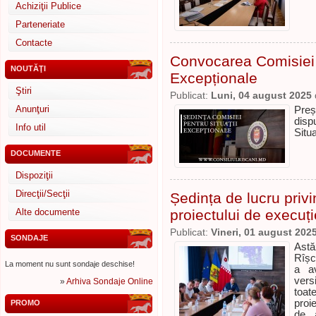
Achiziţii Publice
Parteneriate
Contacte
Convocarea Comisiei r
NOUTĂŢI
Excepționale
Ştiri
Publicat:
Luni, 04 august 2025
Anunţuri
Preș
disp
Info util
Situ
DOCUMENTE
Dispoziţii
Direcţii/Secţii
Ședința de lucru privi
Alte documente
proiectului de execuți
Publicat:
Vineri, 01 august 202
SONDAJE
Astăz
Rîșc
La moment nu sunt sondaje deschise!
a a
vers
»
Arhiva Sondaje Online
toat
proi
PROMO
de 