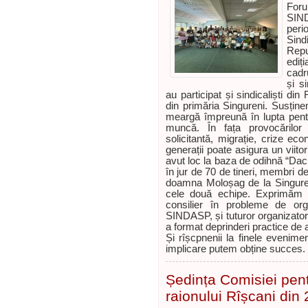
Foru
SIND
per
Sind
Rep
ediți
cadr
și s
au participat și sindicaliști din
din primăria Singureni. Susține
meargă împreună în lupta pentru
muncă. În fața provocărilor 
solicitantă, migrație, crize eco
generații poate asigura un viitor
avut loc la baza de odihnă “Daci
în jur de 70 de tineri, membri d
doamna Moloșag de la Singureni 
cele două echipe. Exprimăm r
consilier în probleme de org
SINDASP, și tuturor organizatoril
a format deprinderi practice de a
Și rîșcpnenii la finele evenime
implicare putem obține succes.
Ședința Comisiei pent
raionului Rîșcani din 