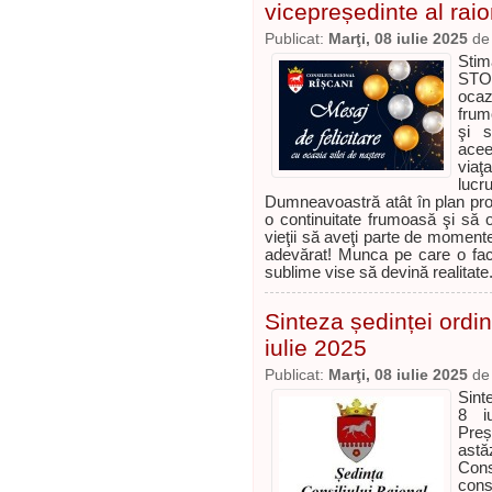
vicepreședinte al raio
Publicat:
Marţi, 08 iulie 2025
d
Stim
STOI
ocaz
frum
şi 
acee
viaţ
luc
Dumneavoastră atât în plan prof
o continuitate frumoasă şi să o
vieţii să aveţi parte de momente
adevărat! Munca pe care o face
sublime vise să devină realitate
Sinteza ședinței ordin
iulie 2025
Publicat:
Marţi, 08 iulie 2025
d
Sint
8 iu
Preș
astă
Cons
cons