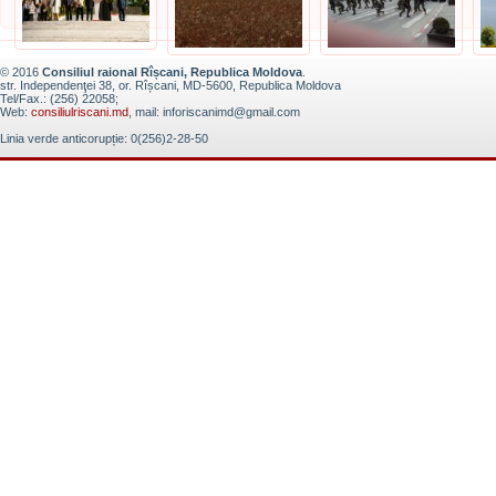
© 2016
Consiliul raional Rîșcani, Republica Moldova
.
str. Independenţei 38, or. Rîșcani, MD-5600, Republica Moldova
Tel/Fax.: (256) 22058;
Web:
consiliulriscani.md
, mail: inforiscanimd@gmail.com
Linia verde anticorupție: 0(256)2-28-50