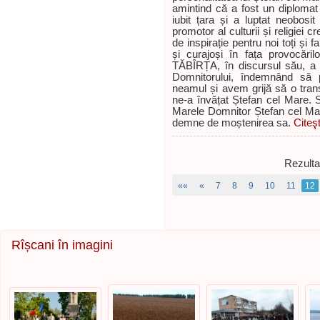
amintind că a fost un diplomat 
iubit țara și a luptat neobosit
promotor al culturii și religiei
de inspirație pentru noi toți ș
și curajoși în fața provocăril
TĂBÎRȚA, în discursul său, a 
Domnitorului, îndemnând să p
neamul și avem grijă să o tran
ne-a învățat Ștefan cel Mare. 
Marele Domnitor Ștefan cel Mare
demne de moștenirea sa.
Citeş
Rezulta
««
«
7
8
9
10
11
12
Rîșcani în imagini