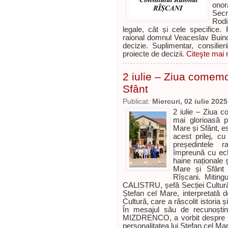
onor
Secr
Rodi
legale, cât și cele specifice. 
raional domnul Veaceslav Buino
decizie. Suplimentar, consilier
proiecte de decizii.
Citeşte mai m
2 iulie – Ziua comemor
Sfânt
Publicat:
Miercuri, 02 iulie 2025
2 iulie – Ziua 
mai glorioasă p
Mare și Sfânt, e
acest prilej, cu 
președintele 
împreună cu echi
haine naționale 
Mare și Sfânt 
Rîșcani. Mitin
CALISTRU, șefă Secției Cultur
Ștefan cel Mare, interpretată 
Cultură, care a răscolit istoria ș
În mesajul său de recunoștinț
MIZDRENCO, a vorbit despre măr
personalitatea lui Ștefan cel Ma