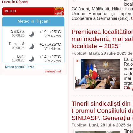
Lucru în Rîșcani
loca
Gălășeni, Mălăiești, Hiliuți, r-
METEO
Uniunii Europene și impleme
Cooperare a Germaniei (GIZ).
C
Meteo în Rîşcani
Premierea localitățilo
Sîmbătă
+19..+25°C
08.08.26
Vînt 6.7m/s
mai modernă, mai sal
Duminică
+17..+25°C
localitate – 2025”
09.08.26
Vînt 4.9m/s
Publicat:
Marţi, 29 iulie 2025
d
Luni
+14..+27°C
La d
10.08.26
Vînt 2.7m/s
Raio
Meteo pentru 10 zile
anun
meteo2.md
cadr
mai
orga
Cite
Tinerii sindicaliști di
Forumul Consiliului d
SINDASP: Generația t
Publicat:
Luni, 28 iulie 2025
de
Tine