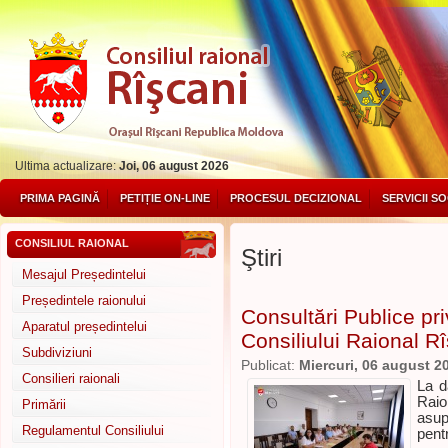
Ultima actualizare:
Joi, 06 august 2026
PRIMA PAGINĂ
PETIȚIE ON-LINE
PROCESUL DECIZIONAL
SERVICII S
CONSILIUL RAIONAL
Ştiri
Mesajul Președintelui
Președintele raionului
Consultări Publice pri
Aparatul președintelui
Consiliului Raional R
Subdiviziuni
Publicat:
Miercuri, 06 august 2
Consilieri raionali
La d
Raio
Primării
asup
Regulamentul Consiliului
pent