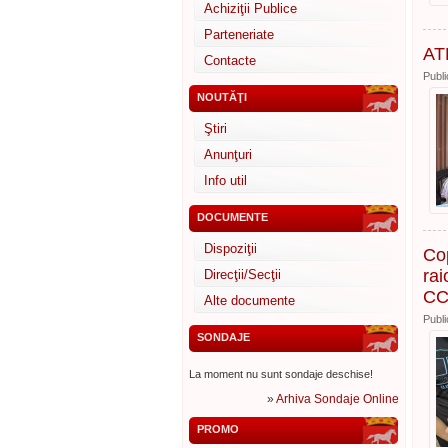
Achiziţii Publice
Parteneriate
AT
Contacte
Publi
NOUTĂŢI
Ştiri
Anunţuri
Info util
DOCUMENTE
Dispoziţii
Cop
rai
Direcţii/Secţii
CCF
Alte documente
Publi
SONDAJE
La moment nu sunt sondaje deschise!
»
Arhiva Sondaje Online
PROMO