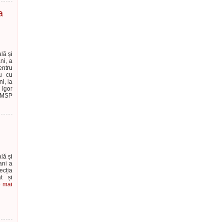
a
ală și
ni, a
entru
au cu
i, la
 Igor
 IMSP
ală și
ani a
ecția
at și
e mai