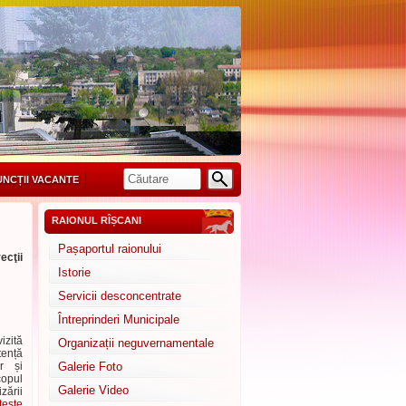
UNCȚII VACANTE
RAIONUL RÎȘCANI
Pașaportul raionului
ecţii
Istorie
Servicii desconcentrate
Întreprinderi Municipale
izită
Organizații neguvernamentale
tență
or și
Galerie Foto
copul
Galerie Video
zării
teşte