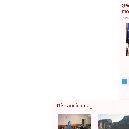
Șed
mon
Publi
1
Rîșcani în imagini