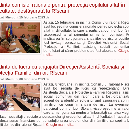
ința comisiei raionale pentru protecția copilului aflat în
icultate, desfășurată la Rîșcani
cat:
Miercuri, 15 februarie 2023
de
Astăzi, 15 februarie, în incinta Consiliului raional Rîșc
avut loc ședința comisiei raionale pentru protecția copi
aflat în dificultate, la care a participat domnul Igor St
vicepreședinte al raionului și membrii comisiei. P
implicarea în soluționarea situațiilor de risc a copiilo
fost invitaţi reprezentanții Direcției Asistență Socia
Protecție a Familiei, asistenți sociali comunita
beneficiari ai căror probleme au fost abordate.
Citeşt
mult...
ința de lucru cu angajații Direcției Asistență Socială și
tecția Familiei din or. Rîșcani
cat:
Miercuri, 08 februarie 2023
de
Astăzi, 8 februarie, în incinta Consiliului raional Rîșc
avut loc ședința de lucru cu reprezentanții Dire
Asistență Socială și Protecție a Familiei Rîșcani și asist
sociali comunitari din raion, care a fost organiza
scopul de a identifica soluții privind asigurarea spriji
familiilor cu copii în situații de risc. La evenim
participat domnul Igor Stoian, vicepreședinte al raio
care a menționat că pentru a îmbunătăţi calitatea vieţii
sface necesităţile sociale a persoanelor şi grupurilor aflate în dificultate, în acest 
aloca surse financiare pentru soluționarea problemelor din familiile cu copii afla
ții de risc din raionul Rîșcani.
Citeşte mai mult...