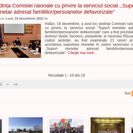
ința Comisiei raionale cu privire la serviciul social ,,Sup
etar adresat familiilor/persoanelor defavorizate”
cat:
Luni, 19 decembrie 2022
de
Astăzi, 19 decembrie, a avut loc ședința Comisiei rai
cu privire la serviciul social “Suport monetar ad
familiilor/persoanelor defavorizate” care a fost prezida
domnul Vasile Secrieru, președinte al raionului Rîșcan
cadrul ședinței, au fost examinate 21 cereri pr
acordarea suportului monetar în cadrul serviciului s
,,Suport monetar adresat familiilor/persoan
defavorizate”.
Citeşte mai mult...
Rezultate 1 - 10 din 19
2
»
»»
Sus