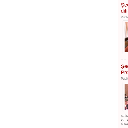
Șed
dif
Publi
Șed
Pro
Publi
sati
vor 
situa