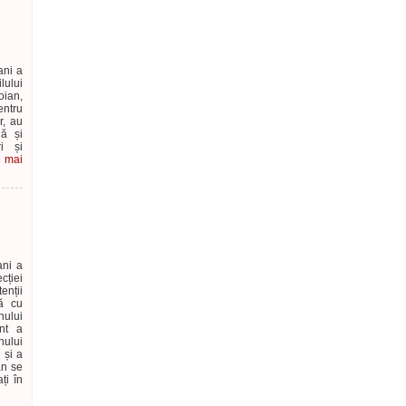
ani a
lului
oian,
entru
r, au
lă și
ri și
e mai
ani a
cției
enții
tă cu
nului
ent a
nului
 și a
an se
ți în