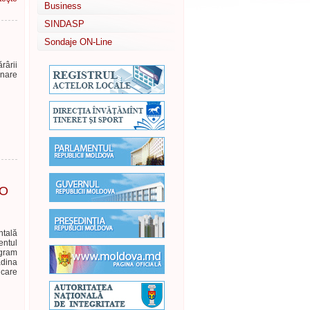
Business
SINDASP
Sondaje ON-Line
rârii
inare
AO
ntală
entul
ogram
ădina
 care