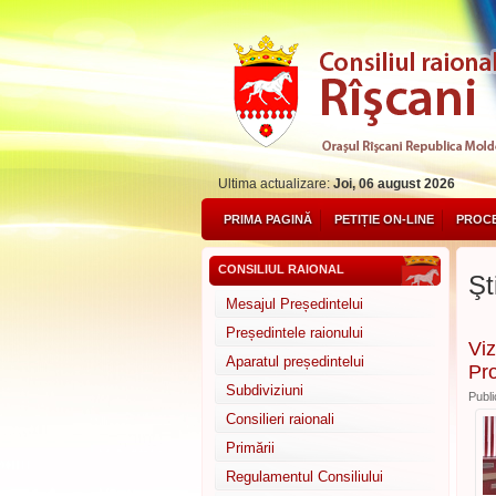
Ultima actualizare:
Joi, 06 august 2026
PRIMA PAGINĂ
PETIȚIE ON-LINE
PROCE
CONSILIUL RAIONAL
Şti
Mesajul Președintelui
Președintele raionului
Viz
Aparatul președintelui
Pro
Subdiviziuni
Publi
Consilieri raionali
Primării
Regulamentul Consiliului