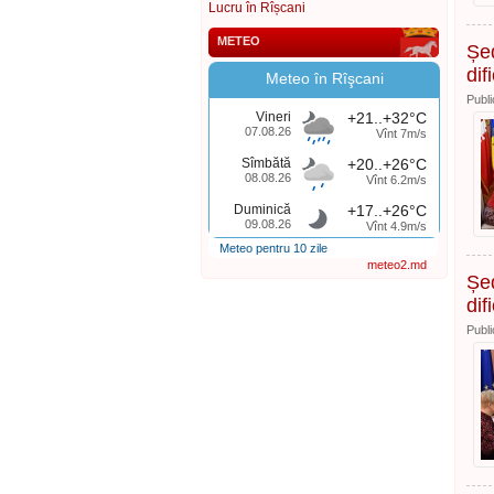
Lucru în Rîșcani
METEO
Șed
dif
Meteo în Rîşcani
Publi
Vineri
+21..+32°C
07.08.26
Vînt 7m/s
Sîmbătă
+20..+26°C
08.08.26
Vînt 6.2m/s
Duminică
+17..+26°C
09.08.26
Vînt 4.9m/s
Meteo pentru 10 zile
meteo2.md
Șed
dif
Publi