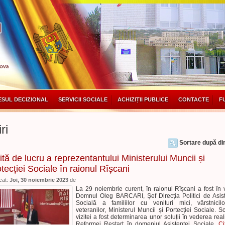
SUL DECIZIONAL
SERVICII SOCIALE
ACHIZIȚII PUBLICE
CONTACTE
F
ri
Sortare după dir
ită de lucru a reprezentantului Ministerului Muncii și
tecției Sociale în raionul Rîșcani
cat:
Joi, 30 noiembrie 2023
de
La 29 noiembrie curent, în raionul Rîșcani a fost în v
Domnul Oleg BARCARI, Șef Direcția Politici de Asis
Socială a familiilor cu venituri mici, vârstnicil
veteranilor, Ministerul Muncii și Portecției Sociale. S
vizitei a fost determinarea unor soluții în vederea reali
Reformei Restart în domeniul Asistenței Sociale.
Ci