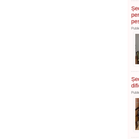
Șed
per
pes
Publi
Șed
dif
Publi