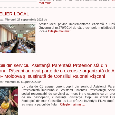
mai mult...
ELIER LOCAL
cat:
Miercuri, 27 septembrie 2023
de
Atelier local privind implementarea eficientă a Hotă
Guvernului nr.270/2014 de către echipele multidiscipl
locale
Citeşte mai mult...
iii din serviciul Asistență Parentală Profesionistă din
onul Rîșcani au avut parte de o excursie organizată de 
 Moldova și susținută de Consiliul Raional Rîșcani
cat:
Miercuri, 02 august 2023
de
La data de 01 august curent copiii din serviciul Asistență Pare
Profesionistă împreună cu Asistenți Parentali Profesioniști, Asist
social responsabil de serviciul au mers într-o excursie cu un pr
de noi descoperiri, cunoștințe, distracție. Copii au vizitat Gr
Zoologică din mun.Chișinău, au luat prânzul la Andy”s Pizza, după
au mers la parcul de fluturi.
Citeşte mai mult...