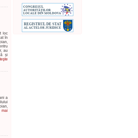
t loc
at în
oian,
entru
r, au
lă și
teşte
ani a
lului
oian,
e mai