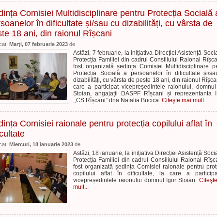
ința Comisiei Multidisciplinare pentru Protecția Socială 
soanelor în dificultate și/sau cu dizabilități, cu vârsta de
te 18 ani, din raionul Rîșcani
cat:
Marţi, 07 februarie 2023
de
Astăzi, 7 februarie, la inițiativa Direcției Asistență Soci
Protecția Familiei din cadrul Consiliului Raional Rîșca
fost organizată ședința Comisiei Multidisciplinare p
Protecția Socială a persoanelor în dificultate și/s
dizabilități, cu vârsta de peste 18 ani, din raionul Rîșcan
care a participat vicepreședintele raionului, domnul
Stoian, angajații DASPF Rîșcani și reprezentanta
,,CS Rîșcani” dna Natalia Bucica.
Citeşte mai mult...
ința Comisiei raionale pentru protecția copilului aflat în
icultate
cat:
Miercuri, 18 ianuarie 2023
de
Astăzi, 18 ianuarie, la inițiativa Direcției Asistență Soci
Protecția Familiei din cadrul Consiliului Raional Rîșc
fost organizată ședința Comisiei raionale pentru prot
copilului aflat în dificultate, la care a particip
vicepreședintele raionului domnul Igor Stoian.
Citeşt
mult...