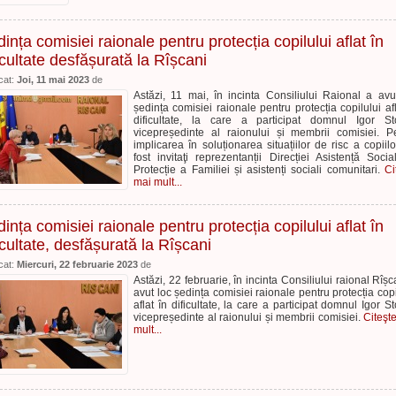
ința comisiei raionale pentru protecția copilului aflat în
icultate desfășurată la Rîșcani
cat:
Joi, 11 mai 2023
de
Astăzi, 11 mai, în incinta Consiliului Raional a avu
ședința comisiei raionale pentru protecția copilului afl
dificultate, la care a participat domnul Igor St
vicepreședinte al raionului și membrii comisiei. P
implicarea în soluționarea situațiilor de risc a copiilo
fost invitaţi reprezentanții Direcției Asistență Socia
Protecție a Familiei și asistenți sociali comunitari.
Ci
mai mult...
ința comisiei raionale pentru protecția copilului aflat în
icultate, desfășurată la Rîșcani
cat:
Miercuri, 22 februarie 2023
de
Astăzi, 22 februarie, în incinta Consiliului raional Rîșc
avut loc ședința comisiei raionale pentru protecția copi
aflat în dificultate, la care a participat domnul Igor St
vicepreședinte al raionului și membrii comisiei.
Citeşt
mult...