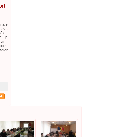
ort
onale
resat
tă de
i. În
ivind
ocial
elor