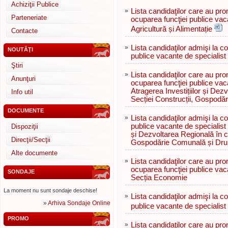
Achiziţii Publice
»
Lista candidaţilor care au pr
Parteneriate
ocuparea funcţiei publice vac
Agricultură și Alimentație
Contacte
»
Lista candidaţilor admişi la c
NOUTĂŢI
publice vacante de specialist 
Ştiri
»
Lista candidaţilor care au pr
Anunţuri
ocuparea funcţiei publice vaca
Atragerea Investițiilor și Dez
Info util
Secției Construcții, Gospodă
DOCUMENTE
»
Lista candidaţilor admişi la c
publice vacante de specialist S
Dispoziţii
și Dezvoltarea Regională în ca
Direcţii/Secţii
Gospodărie Comunală și Dru
Alte documente
»
Lista candidaţilor care au pr
ocuparea funcţiei publice vaca
SONDAJE
Secția Economie
La moment nu sunt sondaje deschise!
»
Lista candidaţilor admişi la c
»
Arhiva Sondaje Online
publice vacante de specialist
PROMO
»
Lista candidaţilor care au pr