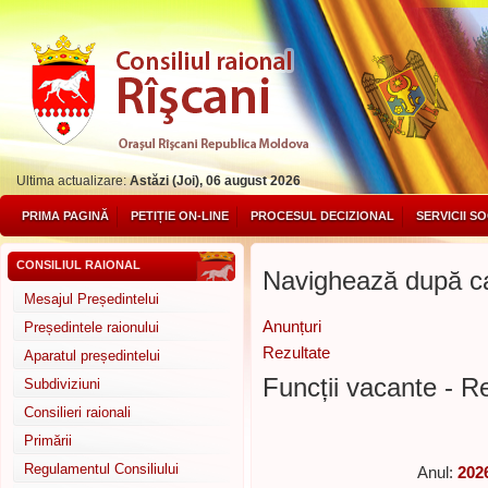
Ultima actualizare:
Astăzi (Joi), 06 august 2026
PRIMA PAGINĂ
PETIȚIE ON-LINE
PROCESUL DECIZIONAL
SERVICII S
CONSILIUL RAIONAL
Navighează după ca
Mesajul Președintelui
Anunțuri
Președintele raionului
Rezultate
Aparatul președintelui
Funcții vacante - R
Subdiviziuni
Consilieri raionali
Primării
Regulamentul Consiliului
Anul:
202