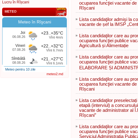
Lucru în Rîșcani
ocuparea funcţiei vacante de
Rîșcani
METEO
»
Lista candidaţilor admişi la c
Meteo în Rîşcani
vacante de șef la IMSP „Cent
Joi
+23..+35°C
»
Lista candidaţilor care au pr
06.08.26
Vînt 4m/s
ocuparea funcţiei publice vac
Agricultură și Alimentație
Vineri
+22..+32°C
07.08.26
Vînt 6.7m/s
»
Lista candidaţilor care au pr
Sîmbătă
+21..+27°C
ocuparea funcţiei publice va
08.08.26
Vînt 6.1m/s
ELABORARE ȘI ADMINIST
Meteo pentru 10 zile
meteo2.md
»
Lista candidaţilor care au pr
ocuparea funcţiei vacante de
Rîșcani
»
Lista candidaţilor preselectați
etapă (interviul) a concursulu
vacante de administrator al Î
Rîșcani”
»
Lista candidaţilor care au pr
ocuparea funcţiei publice vaca
Serviciul Administrația Public