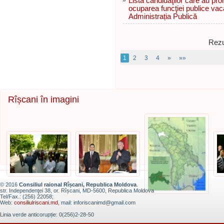
»
Lista candidaţilor care au pr
ocuparea funcţiei publice vaca
Administrația Publică
Rezu
1
2
3
4
»
»»
Rîșcani în imagini
© 2016
Consiliul raional Rîșcani, Republica Moldova
.
str. Independenţei 38, or. Rîșcani, MD-5600, Republica Moldova
Tel/Fax.: (256) 22058;
Web:
consiliulriscani.md
, mail: inforiscanimd@gmail.com
Linia verde anticorupție: 0(256)2-28-50