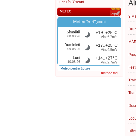
Al
Lucru în Rîșcani
METEO
9 Ma
Meteo în Rîşcani
Drum
Sîmbătă
+19..+25°C
08.08.26
Vînt 6.7m/s
MĂR
Duminică
+17..+25°C
09.08.26
Vînt 4.9m/s
Preș
Luni
+14..+27°C
10.08.26
Vînt 2.7m/s
Fest
Meteo pentru 10 zile
meteo2.md
Trai
Toam
Desc
Locur
Hărț