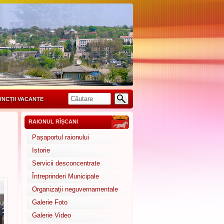
UNCȚII VACANTE
RAIONUL RÎȘCANI
Pașaportul raionului
Istorie
Servicii desconcentrate
Întreprinderi Municipale
Organizații neguvernamentale
Galerie Foto
Galerie Video