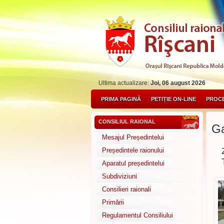
Ultima actualizare:
Joi, 06 august 2026
PRIMA PAGINĂ
PETIȚIE ON-LINE
PROCE
CONSILIUL RAIONAL
Ga
Mesajul Președintelui
Președintele raionului
Aparatul președintelui
Subdiviziuni
Consilieri raionali
Primării
Regulamentul Consiliului