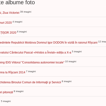
te albume foto
39 imagini
i, Ziua Victoriei
4 imagini
uri 2020
6 imagini
ȚIȘOR 2020
12 imag
edintele Republicii Moldova Domnul Igor DODON în vizită în raionul Rîșcani
5 imagini
ivalului Cântecului Pascal «Hristos a Înviat» ediția a X-a
10 imagini
ning IDIS Viitorul ”Consolidarea autonomiei locale”
7 imagini
na la Rîşcani 2014
8 imagini
hiderea Biroului Comun de Informaţii şi Servicii
8 imagini
i pitorești
5 imagini
i