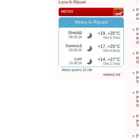
Lucru în Rîșcani
»
P
METEO
p
r
Meteo în Rîşcani
»
P
Sîmbătă
+19..+25°C
o
08.08.26
Vînt 6.7m/s
I
G
Duminică
+17..+25°C
09.08.26
Vînt 4.9m/s
»
P
p
Luni
+14..+27°C
G
10.08.26
Vînt 2.7m/s
Meteo pentru 10 zile
»
P
meteo2.md
p
S
»
P
p
I
G
»
P
p
S
»
P