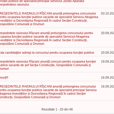
uncției publice de specialist principal Serviciul Juridic Aparatul
reședintelui raionului
REȘEDINTELE RAIONULUI RÎȘCANI anunță prelungirea concursului
03.10.20
entru ocuparea funcției publice vacante de specialist Serviciu Atragerea
nvestițiilor și Dezvoltarea Regională în cadrul Secției Construcții,
ospodărie Comunală și Drumuri
reședintele raionului Rîșcani anunță prelungirea concursului pentru
20.09.20
cuparea funcției publice vacante de specialist Serviciul Atragerea
nvestițiilor și Dezvoltarea Regională în cadrul Secției Construcții,
ospodărie Comunală și Drumuri
ista candidaţilor admişi la concursul pentru ocuparea funcţiei publice
20.09.20
reședintele raionului Rîșcani anunță concurs pentru ocuparea funcției
19.09.20
ublice vacante de șef Secția Construcție, Gospodărie Comunală și
rumuri
nunț!!!
16.09.20
REȘEDINTELE RAIONULUI RÎȘCANI anunță prelungirea concursului
16.09.20
entru ocuparea funcției publice vacante de specialist principal Serviciu
tragerea Investițiilor și Dezvoltarea Regională în cadrul Secției
onstrucții, Gospodărie Comunală și Drumuri
Rezultate 1 - 20 din 48