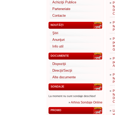
Achiziţii Publice
»
P
f
Parteneriate
D
C
Contacte
»
P
NOUTĂŢI
f
P
Ştiri
»
P
Anunţuri
p
I
Info util
G
DOCUMENTE
»
P
p
Dispoziţii
A
Direcţii/Secţii
»
P
Alte documente
f
P
SONDAJE
»
P
f
La moment nu sunt sondaje deschise!
D
C
»
Arhiva Sondaje Online
PROMO
»
L
v