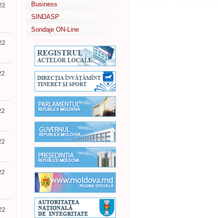
Business
22
SINDASP
Sondaje ON-Line
22
22
22
22
22
22