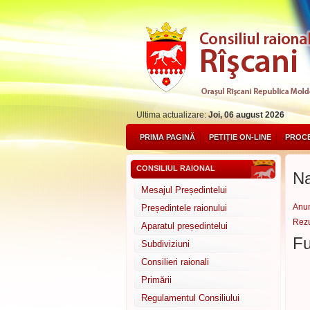
Ultima actualizare:
Joi, 06 august 2026
PRIMA PAGINĂ
PETIȚIE ON-LINE
PROCE
CONSILIUL RAIONAL
Na
Mesajul Președintelui
Anun
Președintele raionului
Rezu
Aparatul președintelui
Fu
Subdiviziuni
Consilieri raionali
Primării
Regulamentul Consiliului