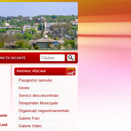
UNCȚII VACANTE
RAIONUL RÎȘCANI
Pașaportul raionului
Istorie
Servicii desconcentrate
Întreprinderi Municipale
Organizații neguvernamentale
cante
Galerie Foto
i anii
Galerie Video