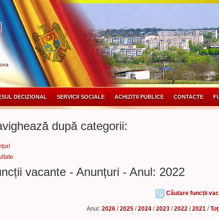
SUL DECIZIONAL
SERVICII SOCIALE
ACHIZIȚII PUBLICE
CONTACTE
F
vighează după categorii:
țuri
ltate
ncții vacante - Anunțuri - Anul: 2022
Căutare funcții va
Anul:
2026
/
2025
/
2024
/
2023
/
2022
/
2021
/
Toț