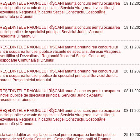
REȘEDINTELE RAIONULUI RÎȘCANI anunță concurs pentru ocuparea
19.12.20
uncției publice vacante de specialist Serviciu Atragerea Investițiilor și
ezvoltarea Regională în cadrul Secției Construcții, Gospodărie
omunală și Drumuri
REȘEDINTELE RAIONULUI RÎȘCANI anunță concurs pentru ocuparea
19.12.20
uncției publice de specialist principal Serviciul Juridic Aparatul
reședintelui raionului
REȘEDINTELE RAIONULUI RÎȘCANI anunță prelungirea concursului
28.11.20
entru ocuparea funcției publice vacante de specialist Serviciu Atragerea
nvestițiilor și Dezvoltarea Regională în cadrul Secției Construcții,
ospodărie Comunală și Drumuri
REȘEDINTELE RAIONULUI RÎȘCANI anunță prelungirea concursului
28.11.20
entru ocuparea funcției publice de specialist principal Serviciul Juridic
paratul Președintelui raionului
REȘEDINTELE RAIONULUI RÎȘCANI anunță concurs pentru ocuparea
08.11.20
uncției publice de specialist principal Serviciul Juridic Aparatul
reședintelui raionului
REȘEDINTELE RAIONULUI RÎȘCANI anunță concurs pentru ocuparea
08.11.20
uncției publice vacante de specialist Serviciu Atragerea Investițiilor și
ezvoltarea Regională în cadrul Secției Construcții, Gospodărie
omunală și Drumuri
ista candidaţilor admişi la concursul pentru ocuparea funcţiei publice
25.10.20
acante de șef Secția Construcții, Gospodărie Comunală și Drumuri