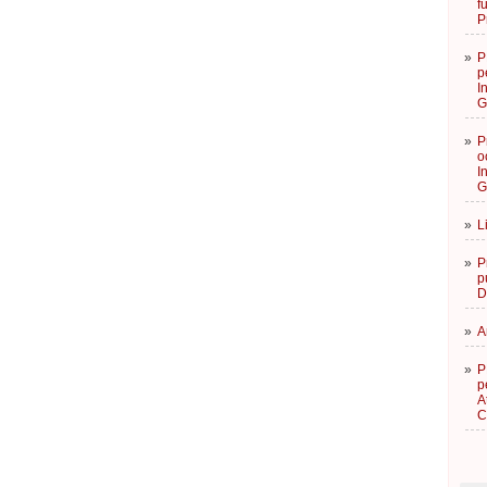
f
P
»
P
p
I
G
»
P
o
I
G
»
L
»
P
p
D
»
A
»
P
p
A
C