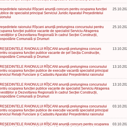
reședintele raionului Rîșcani anunță concurs pentru ocuparea funcției
25.10.20
ublice de specialist principal Serviciul Juridic Aparatul Președintelui
aionului
reședintele raionului Rîșcani anunță prelungirea concursului pentru
25.10.20
cuparea funcției publice vacante de specialist Serviciu Atragerea
nvestițiilor și Dezvoltarea Regională în cadrul Secției Construcții,
ospodărie Comunală și Drumuri
REȘEDINTELE RAIONULUI RÎȘCANI anunță prelungirea concurs
13.10.20
entru ocuparea funcției publice vacante de șef Secția Construcție,
ospodărie Comunală și Drumuri
REȘEDINTELE RAIONULUI RÎȘCANI anunță prelungirea concursului
13.10.20
entru ocuparea funcției publice de execuție vacantă specialist principal
erviciul Relații Funciare și Cadastru Aparatul Președintelui raionului
REȘEDINTELE RAIONULUI RÎȘCANI anunță prelungirea concursului
13.10.20
entru ocuparea funcției publice vacante de specialist Serviciu Atragerea
nvestițiilor și Dezvoltarea Regională în cadrul Secției Construcții,
ospodărie Comunală și Drumuri
REȘEDINTELE RAIONULUI RÎȘCANI anunță prelungirea concursului
03.10.20
entru ocuparea funcției publice de execuție vacantă specialist principal
erviciul Relații Funciare și Cadastru Aparatul Președintelui raionului
REȘEDINTELE RAIONULUI RÎȘCANI anunță concurs pentru ocuparea
03.10.20