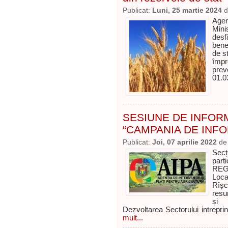
Publicat:
Luni, 25 martie 2024
d
Age
Mini
desf
benef
de s
împ
pre
01.0
SESIUNE DE INFOR
“CAMPANIA DE INFO
Publicat:
Joi, 07 aprilie 2022
d
Secț
par
REGI
Loca
Rîșc
resu
și 
Dezvoltarea Sectorului intrepri
mult...