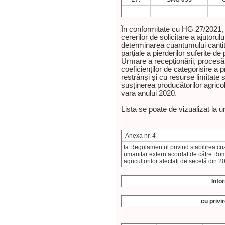
În conformitate cu HG 27/2021, 
cererilor de solicitare a ajutoru
determinarea cuantumului cantit
parțiale a pierderilor suferite de
Urmare a recepționării, procesări
coeficienților de categorisire a p
restrânși și cu resurse limitate 
susținerea producătorilor agricoli
vara anului 2020.
Lista se poate de vizualizat la u
Anexa nr. 4
la Regulamentul privind stabilirea cu
umanitar extern acordat de către Rom
agricultorilor afectați de secetă din 2
Info
cu privir