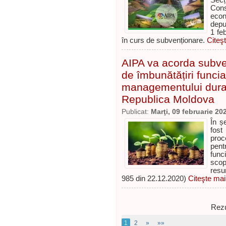
Secț
Cons
econ
depu
1 fe
în curs de subvenționare.
Citeşt
AIPA va acorda subven
de îmbunătățiri funcia
managementului durabi
Republica Moldova
Publicat:
Marţi, 09 februarie 20
În ș
fost
proc
pent
func
scop
resu
985 din 22.12.2020)
Citeşte mai 
Rezu
1
2
»
»»