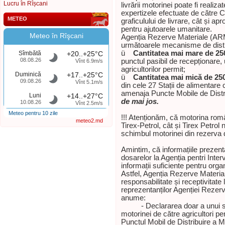
Lucru în Rîșcani
livrării motorinei poate fi reali
expertizele efectuate de către 
METEO
graficulului de livrare, cât și a
pentru ajutoarele umanitare.
Meteo în Rîşcani
Agenția Rezerve Materiale (ARM
următoarele mecanisme de distri
ü
Cantitatea mai mare de 25
Sîmbătă
+20..+25°C
08.08.26
punctul pasibil de recepționare,
Vînt 6.9m/s
agricultorilor permit;
Duminică
+17..+25°C
ü
Cantitatea mai mică de 25
09.08.26
Vînt 5.1m/s
din cele 27 Stații de alimentare
amenaja Puncte Mobile de Distr
Luni
+14..+27°C
de mai jos.
10.08.26
Vînt 2.5m/s
Meteo pentru 10 zile
!!! Atenționăm, că motorina ro
meteo2.md
Tirex-Petrol, cât și Tirex Petrol 
schimbul motorinei din rezerva 
Amintim, că informațiile prezent
dosarelor la Agenția pentri Interv
informații suficiente pentru organ
Astfel, Agenția Rezerve Materia
responsabilitate și receptivitate 
reprezentanților Agenției Rezerve
anume:
- Declararea doar a unui sing
motorinei de către agricultori p
Punctul Mobil de Distribuire a Mo