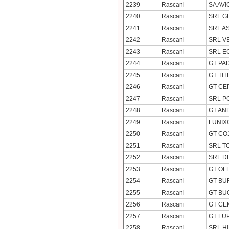
2239
Rascani
SA AV
2240
Rascani
SRL G
2241
Rascani
SRL A
2242
Rascani
SRL V
2243
Rascani
SRL E
2244
Rascani
GT PA
2245
Rascani
GT TIT
2246
Rascani
GT CE
2247
Rascani
SRL P
2248
Rascani
GT AN
2249
Rascani
LUNIX
2250
Rascani
GT CO
2251
Rascani
SRL T
2252
Rascani
SRL D
2253
Rascani
GT OLE
2254
Rascani
GT BU
2255
Rascani
GT BU
2256
Rascani
GT CE
2257
Rascani
GT LU
2258
Rascani
SRL H