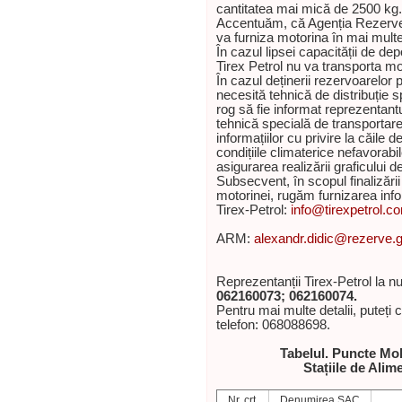
cantitatea mai mică de 2500 kg.
Accentuăm, că Agenția Rezerve
va furniza motorina în mai multe 
În cazul lipsei capacității de 
Tirex Petrol nu va transporta mo
În cazul deținerii rezervoarelor
necesită tehnică de distribuție 
rog să fie informat reprezentant
tehnică specială de transportar
informațiilor cu privire la căile 
condițiile climaterice nefavora
asigurarea realizării graficului d
Subsecvent, în scopul finalizării 
motorinei, rugăm furnizarea infor
Tirex-Petrol:
info@tirexpetrol.c
ARM:
alexandr.didic@rezerve.
Reprezentanții Tirex-Petrol la n
062160073; 062160074.
Pentru mai multe detalii, puteți
telefon: 068088698.
Tabelul.
Puncte Mobi
Stațiile de Ali
Nr. crt.
Denumirea SAC