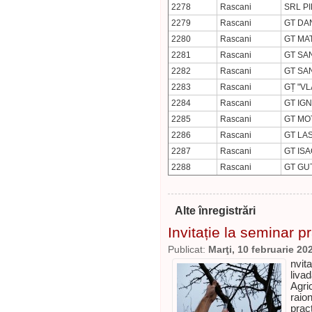
2278
Rascani
SRL P
2279
Rascani
GT DA
2280
Rascani
GT MA
2281
Rascani
GT SA
2282
Rascani
GT SA
2283
Rascani
GȚ "VL
2284
Rascani
GT IG
2285
Rascani
GT MO
2286
Rascani
GT LA
2287
Rascani
GT ISA
2288
Rascani
GT GUT
Alte înregistrări
Invitație la seminar pr
Publicat:
Marţi, 10 februarie 20
nvit
liva
Agri
raio
prac