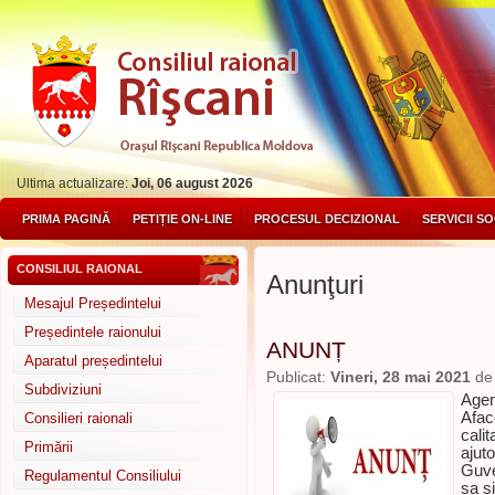
Ultima actualizare:
Joi, 06 august 2026
PRIMA PAGINĂ
PETIȚIE ON-LINE
PROCESUL DECIZIONAL
SERVICII S
CONSILIUL RAIONAL
Anunţuri
Mesajul Președintelui
Președintele raionului
ANUNȚ
Aparatul președintelui
Publicat:
Vineri, 28 mai 2021
d
Subdiviziuni
Agen
Aface
Consilieri raionali
calit
Primării
ajuto
Guve
Regulamentul Consiliului
sa și