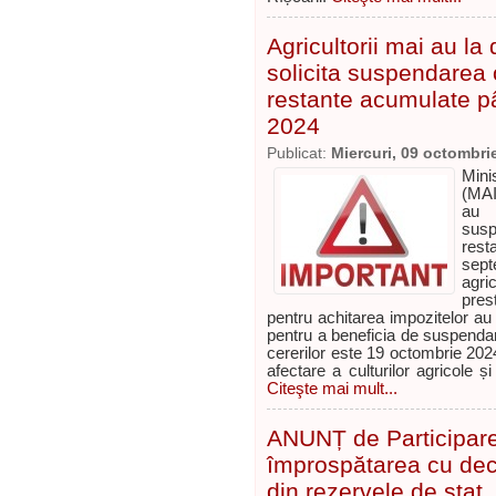
Agricultorii mai au la 
solicita suspendarea ob
restante acumulate p
2024
Publicat:
Miercuri, 09 octombri
Mini
(MAI
au l
susp
res
sep
agric
pres
pentru achitarea impozitelor au
pentru a beneficia de suspendar
cererilor este 19 octombrie 2024
afectare a culturilor agricole ș
Citeşte mai mult...
ANUNȚ de Participare 
împrospătarea cu deca
din rezervele de stat