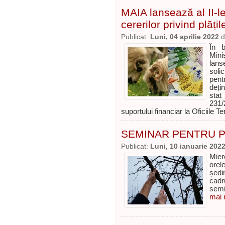
MAIA lansează al II-l
cererilor privind plăț
Publicat:
Luni, 04 aprilie 2022
d
În b
Minis
lans
soli
pent
deți
stat
231/
suportului financiar la Oficiile T
SEMINAR PENTRU PO
Publicat:
Luni, 10 ianuarie 202
Mier
orel
ședi
cadr
semi
mai m