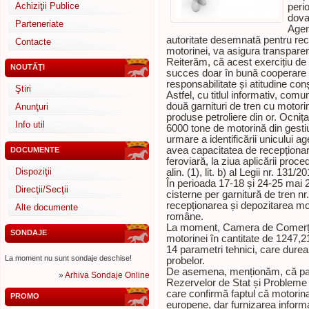
Achiziţii Publice
peri
dova
Parteneriate
Agen
autoritate desemnată pentru rece
Contacte
motorinei, va asigura transparen
Reiterăm, că acest exercițiu de d
NOUTĂŢI
succes doar în bună cooperare c
responsabilitate și atitudine con
Ştiri
Astfel, cu titlul informativ, com
două garnituri de tren cu motori
Anunţuri
produse petroliere din or. Ocnița
Info util
6000 tone de motorină din gestiu
urmare a identificării unicului
avea capacitatea de recepționare
DOCUMENTE
feroviară, la ziua aplicării procedu
Dispoziţii
alin. (1), lit. b) al Legii nr. 131/2
În perioada 17-18 și 24-25 mai 
Direcţii/Secţii
cisterne per garnitură de tren nr
recepționarea și depozitarea mo
Alte documente
române.
La moment, Camera de Comerți și
SONDAJE
motorinei în cantitate de 1247,2
14 parametri tehnici, care dureaz
La moment nu sunt sondaje deschise!
probelor.
De asemena, menționăm, că par
»
Arhiva Sondaje Online
Rezervelor de Stat și Probleme 
care confirmă faptul că motorin
PROMO
europene, dar furnizarea informați