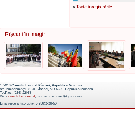
»
Toate înregistrările
Rîșcani în imagini
© 2016
Consiliul raional Rîșcani, Republica Moldova
.
str. Independenţei 38, or. Rîșcani, MD-5600, Republica Moldova
Tel/Fax.: (256) 22058;
Web:
consiliulriscani.md
, mail: inforiscanimd@gmail.com
Linia verde anticorupție: 0(256)2-28-50