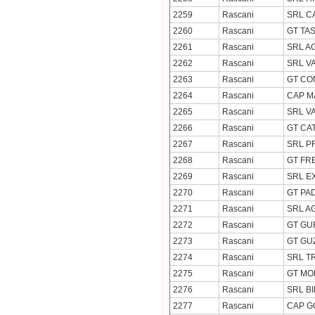
2259
Rascani
SRL C
2260
Rascani
GT TA
2261
Rascani
SRL A
2262
Rascani
SRL VA
2263
Rascani
GT CO
2264
Rascani
CAP M
2265
Rascani
SRL V
2266
Rascani
GT CA
2267
Rascani
SRL P
2268
Rascani
GT FR
2269
Rascani
SRL E
2270
Rascani
GT PA
2271
Rascani
SRL A
2272
Rascani
GT GU
2273
Rascani
GT GU
2274
Rascani
SRL T
2275
Rascani
GT MO
2276
Rascani
SRL B
2277
Rascani
CAP G