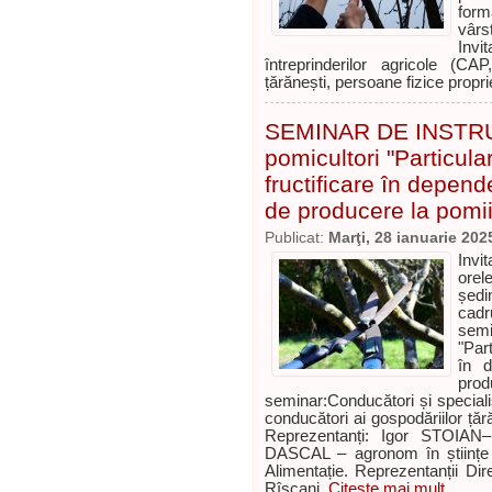
form
vârs
Invi
întreprinderilor agricole (C
țărănești, persoane fizice propri
SEMINAR DE INSTRU
pomicultori "Particular
fructificare în depend
de producere la pomii 
Publicat:
Marţi, 28 ianuarie 202
Invi
orel
ședi
cadr
sem
"Part
în d
prod
seminar:Conducători și specialiș
conducători ai gospodăriilor țără
Reprezentanți: Igor STOIAN– 
DASCAL – agronom în științe ag
Alimentație. Reprezentanții Dire
Rîșcani.
Citeşte mai mult...