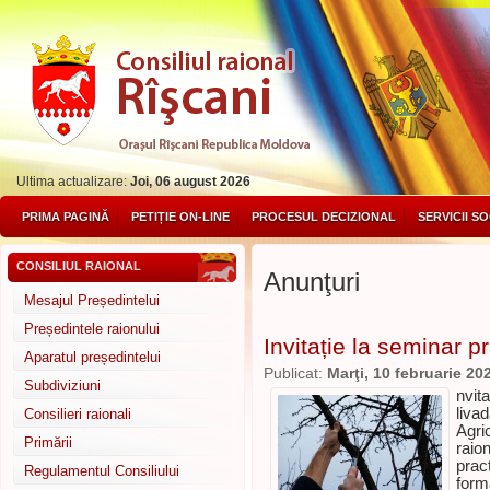
Ultima actualizare:
Joi, 06 august 2026
PRIMA PAGINĂ
PETIȚIE ON-LINE
PROCESUL DECIZIONAL
SERVICII S
CONSILIUL RAIONAL
Anunţuri
Mesajul Președintelui
Președintele raionului
Invitație la seminar pr
Aparatul președintelui
Publicat:
Marţi, 10 februarie 20
Subdiviziuni
nvit
liva
Consilieri raionali
Agri
Primării
raio
prac
Regulamentul Consiliului
form