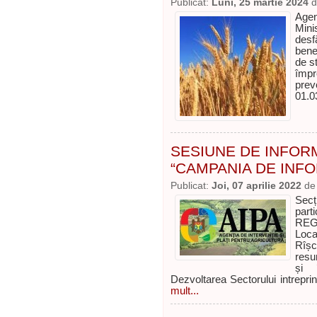
Publicat:
Luni, 25 martie 2024
d
Age
Mini
desf
benef
de s
împ
pre
01.0
SESIUNE DE INFOR
“CAMPANIA DE INFO
Publicat:
Joi, 07 aprilie 2022
d
Secț
par
REGI
Loca
Rîșc
resu
și 
Dezvoltarea Sectorului intrepri
mult...