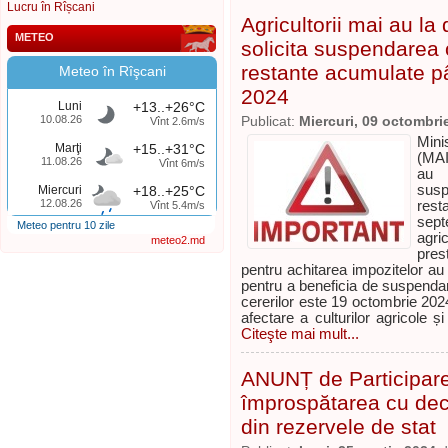
Lucru în Rîșcani
Agricultorii mai au la 
METEO
solicita suspendarea ob
restante acumulate p
Meteo în Rîşcani
2024
Luni
+13..+26°C
10.08.26
Publicat:
Miercuri, 09 octombri
Vînt 2.6m/s
Mini
Marţi
+15..+31°C
(MAI
11.08.26
Vînt 6m/s
au l
susp
Miercuri
+18..+25°C
12.08.26
res
Vînt 5.4m/s
sep
Meteo pentru 10 zile
agric
meteo2.md
pres
pentru achitarea impozitelor au
pentru a beneficia de suspendar
cererilor este 19 octombrie 2024
afectare a culturilor agricole ș
Citeşte mai mult...
ANUNȚ de Participare 
împrospătarea cu deca
din rezervele de stat