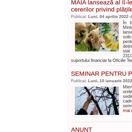
MAIA lansează al II-l
cererilor privind plăț
Publicat:
Luni, 04 aprilie 2022
d
În b
Minis
lans
soli
pent
deți
stat
231/
suportului financiar la Oficiile T
SEMINAR PENTRU PO
Publicat:
Luni, 10 ianuarie 202
Mier
orel
ședi
cadr
semi
mai m
ANUNȚ