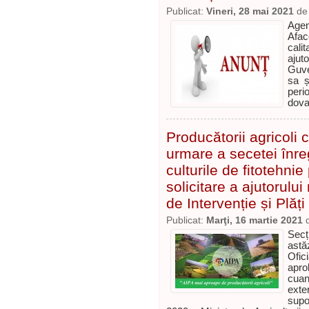
Publicat:
Vineri, 28 mai 2021
d
Agen
Aface
cali
ajut
Guve
sa ș
per
dova
Producătorii agricoli 
urmare a secetei înreg
culturile de fitotehni
solicitare a ajutorulu
de Intervenție și Plăț
Publicat:
Marţi, 16 martie 2021
Secț
astăz
Ofic
apro
cuan
ext
supo