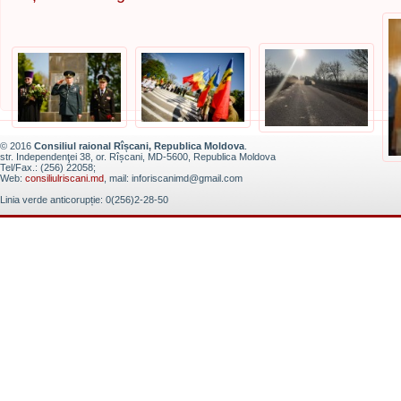
© 2016
Consiliul raional Rîșcani, Republica Moldova
.
str. Independenţei 38, or. Rîșcani, MD-5600, Republica Moldova
Tel/Fax.: (256) 22058;
Web:
consiliulriscani.md
, mail: inforiscanimd@gmail.com
Linia verde anticorupție: 0(256)2-28-50