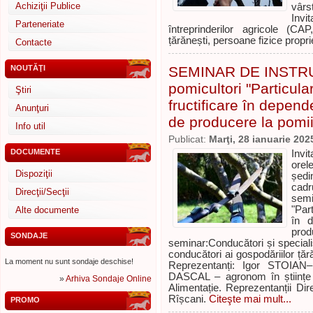
Achiziţii Publice
vârs
Invi
Parteneriate
întreprinderilor agricole (C
țărănești, persoane fizice propri
Contacte
NOUTĂŢI
SEMINAR DE INSTRU
pomicultori "Particular
Ştiri
fructificare în depend
Anunţuri
de producere la pomii 
Info util
Publicat:
Marţi, 28 ianuarie 202
DOCUMENTE
Invi
orel
Dispoziţii
ședi
cadr
Direcţii/Secţii
sem
"Part
Alte documente
în d
prod
SONDAJE
seminar:Conducători și specialiș
conducători ai gospodăriilor țără
La moment nu sunt sondaje deschise!
Reprezentanți: Igor STOIAN– 
DASCAL – agronom în științe ag
»
Arhiva Sondaje Online
Alimentație. Reprezentanții Dire
Rîșcani.
Citeşte mai mult...
PROMO