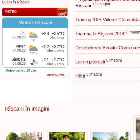
Lucru în Rîșcani
12 imagini
Rîșcani
METEO
Training IDIS Viitorul ”Consolid
Meteo în Rîşcani
7 imagin
Joi
+23..+35°C
Toamna la Rîşcani 2014
06.08.26
Vînt 4m/s
Vineri
+22..+32°C
Deschiderea Biroului Comun de I
07.08.26
Vînt 6.7m/s
Sîmbătă
+21..+27°C
8 imagini
Locuri pitorești
08.08.26
Vînt 6.1m/s
Meteo pentru 10 zile
5 imagini
meteo2.md
Hărți
Rîșcani în imagini