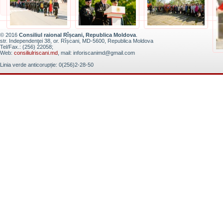
© 2016
Consiliul raional Rîșcani, Republica Moldova
.
str. Independenţei 38, or. Rîșcani, MD-5600, Republica Moldova
Tel/Fax.: (256) 22058;
Web:
consiliulriscani.md
, mail: inforiscanimd@gmail.com
Linia verde anticorupție: 0(256)2-28-50