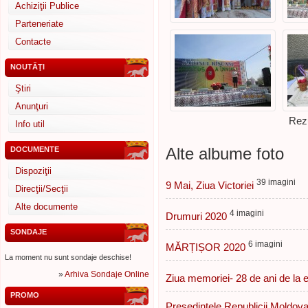
Achiziţii Publice
Parteneriate
Contacte
NOUTĂŢI
Ştiri
Anunţuri
Rezu
Info util
Alte albume foto
DOCUMENTE
Dispoziţii
39 imagini
9 Mai, Ziua Victoriei
Direcţii/Secţii
Alte documente
4 imagini
Drumuri 2020
SONDAJE
6 imagini
MĂRȚIȘOR 2020
La moment nu sunt sondaje deschise!
»
Arhiva Sondaje Online
Ziua memoriei- 28 de ani de la 
PROMO
Președintele Republicii Moldov