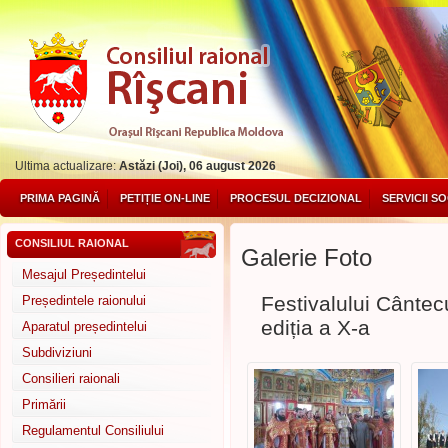
Ultima actualizare:
Astăzi (Joi), 06 august 2026
PRIMA PAGINĂ
PETIȚIE ON-LINE
PROCESUL DECIZIONAL
SERVICII S
CONSILIUL RAIONAL
Galerie Foto
Mesajul Președintelui
Festivalului Cântec
Președintele raionului
ediția a X-a
Aparatul președintelui
Subdiviziuni
Consilieri raionali
Primării
Regulamentul Consiliului