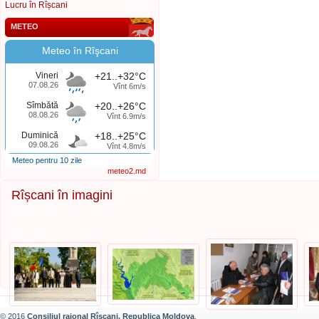
Lucru în Rîșcani
METEO
Meteo în Rîşcani
Vineri
+21..+32°C
07.08.26
Vînt 6m/s
Sîmbătă
+20..+26°C
08.08.26
Vînt 6.9m/s
Duminică
+18..+25°C
09.08.26
Vînt 4.8m/s
Meteo pentru 10 zile
meteo2.md
Rîșcani în imagini
© 2016
Consiliul raional Rîșcani, Republica Moldova
.