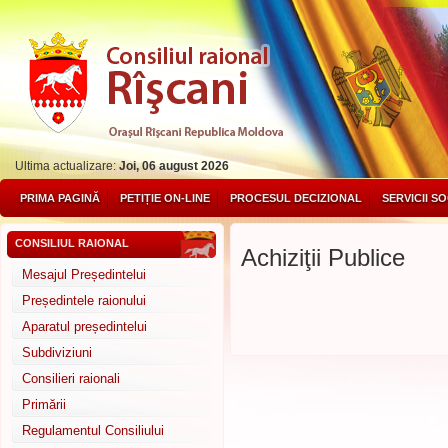
Ultima actualizare:
Joi, 06 august 2026
PRIMA PAGINĂ
PETIȚIE ON-LINE
PROCESUL DECIZIONAL
SERVICII S
CONSILIUL RAIONAL
Achiziţii Publice
Mesajul Președintelui
Președintele raionului
Aparatul președintelui
Subdiviziuni
Consilieri raionali
Primării
Regulamentul Consiliului