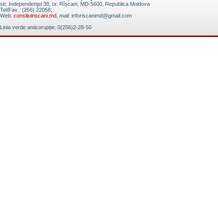
str. Independenţei 38, or. Rîșcani, MD-5600, Republica Moldova
Tel/Fax.: (256) 22058;
Web:
consiliulriscani.md
, mail: inforiscanimd@gmail.com
Linia verde anticorupție: 0(256)2-28-50