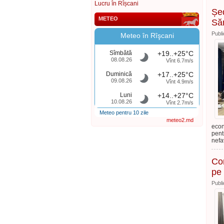
Lucru în Rîșcani
Șed
METEO
Săn
Publi
Meteo în Rîşcani
Sîmbătă
+19..+25°C
08.08.26
Vînt 6.7m/s
Duminică
+17..+25°C
09.08.26
Vînt 4.9m/s
Luni
+14..+27°C
10.08.26
Vînt 2.7m/s
Meteo pentru 10 zile
meteo2.md
econ
pent
nefa
Con
pe 
Publi