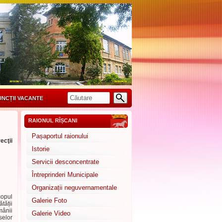
UNCȚII VACANTE
RAIONUL RÎȘCANI
Pașaportul raionului
ecţii
Istorie
Servicii desconcentrate
Întreprinderi Municipale
Organizații neguvernamentale
copul
Galerie Foto
tății
mânii
Galerie Video
selor