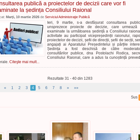
sultarea publică a proiectelor de decizii care vor fi
minate la ședința Consiliului Raional
cat:
Marţi, 10 martie 2026
de
Serviciul Administraţie Publică
Ieri, 9 martie, s-a desfășurat consultarea publ
unsprezece proiecte de decizie, care urmează 
examinate la următoarea ședință a Consiliului raiona
activitate au participat vicepreședinții raionului, rapor
proiectelor de decizii, șefii de direcții, șefii de secții, ser
angajați ai Aparatului Președintelui și părțile intere
Ședința a fost deschisă de către moderato
consultărilor publice, dna Postolachi Rodica, secr
Consiliului Raional, care a adus la cunoștință preved
rale.
Citeşte mai mult...
Rezultate 31 - 40 din 1283
«
1
2
3
4
5
6
7
8
»
»»
Sus