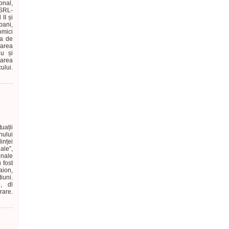
onal,
SRL-
II și
bani,
omici
ea de
larea
iu și
tarea
ului.
uații
nului
inței
ale”,
onale
 fost
aion,
iuni.
e, dl
rare.