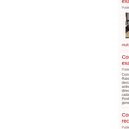
exa
Publi
mult.
Con
exa
Publi
Cons
Raio
deci
acti
dire
cada
Post
gene
Con
rec
Publi