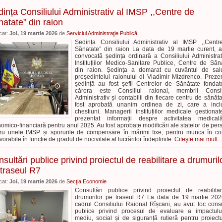
ința Consiliului Administrativ al IMSP ,,Centre de
atate” din raion
cat:
Joi, 19 martie 2026
de
Serviciul Administraţie Publică
Ședința Consiliului Administrativ al IMSP ,,Cent
Sănatate” din raion La data de 19 martie curent, a
convocată ședința ordinară a Consiliului Administrat
Instituțiilor Medico-Sanitare Publice, Centre de Săn
din raion. Ședința a demarat cu cuvântul de sal
președintelui raionului dl Vladimir Mizdrenco. Prezen
ședință au fost șefii Centrelor de Sănătate fondat
cărora este Consiliul raional, membrii Consili
Administrativ și contabilii din fiecare centru de sănăta
fost aprobată unanim ordinea de zi, care a incl
chestiuni. Managerii instituțiilor medicale gestiona
prezentat informații despre activitatea medical
omico-financiară pentru anul 2025. Au fost aprobate modificări ale statelor de per
ru unele IMSP și sporurile de compensare în mărimi fixe, pentru munca în con
vorabile în funcție de gradul de nocivitate al lucrărilor îndeplinite.
Citeşte mai mult...
sultări publice privind proiectul de reabilitare a drumuril
traseul R7
cat:
Joi, 19 martie 2026
de
Secţia Economie
Consultări publice privind proiectul de reabilit
drumurilor pe traseul R7 La data de 19 martie 202
cadrul Consiliului Raional Rîșcani, au avut loc consu
publice privind procesul de evaluare a impactul
mediu, social și de siguranță rutieră pentru proiect