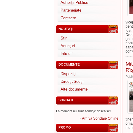
Achiziţii Publice
Parteneriate
Contacte
vice
pent
NOUTĂŢI
fos
Droc
Ştiri
ședi
risc
Anunţuri
aspe
conf
Info util
Mit
DOCUMENTE
Rî
Dispoziţii
Publi
Direcţii/Secţii
Alte documente
SONDAJE
La moment nu sunt sondaje deschise!
»
Arhiva Sondaje Online
tine
omag
PROMO
memo