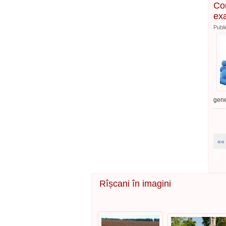
Con
exa
Publi
gene
««
Rîșcani în imagini