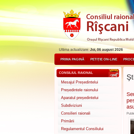
Ultima actualizare:
Joi, 06 august 2026
PRIMA PAGINĂ
PETIȚIE ON-LINE
PROCE
CONSILIUL RAIONAL
Şti
Mesajul Președintelui
Președintele raionului
Sem
Aparatul președintelui
pes
Subdiviziuni
asu
Consilieri raionali
Publi
Primării
Regulamentul Consiliului