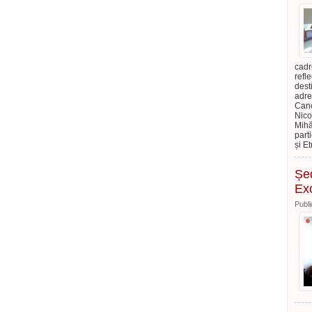
cadr
refl
dest
adre
Canc
Nico
Mihă
part
și E
Șed
Ex
Publi