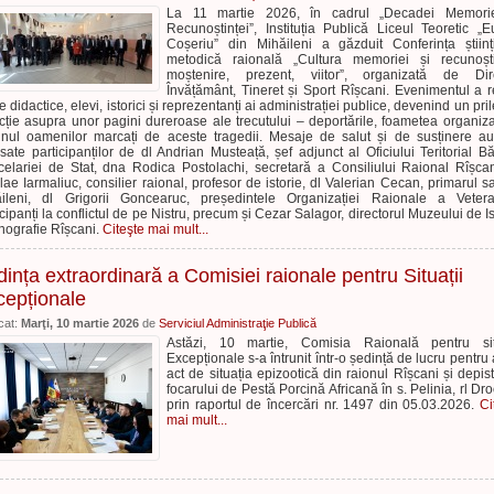
La 11 martie 2026, în cadrul „Decadei Memorie
Recunoștinței”, Instituția Publică Liceul Teoretic „
Coșeriu” din Mihăileni a găzduit Conferința științi
metodică raională „Cultura memoriei și recunoști
moștenire, prezent, viitor”, organizată de Dire
Învățământ, Tineret și Sport Rîșcani. Evenimentul a r
e didactice, elevi, istorici și reprezentanți ai administrației publice, devenind un pril
ecție asupra unor pagini dureroase ale trecutului – deportările, foametea organiza
inul oamenilor marcați de aceste tragedii. Mesaje de salut și de susținere au
sate participanților de dl Andrian Musteață, șef adjunct al Oficiului Teritorial Băl
elariei de Stat, dna Rodica Postolachi, secretară a Consiliului Raional Rîșcan
lae Iarmaliuc, consilier raional, profesor de istorie, dl Valerian Cecan, primarul sa
ileni, dl Grigorii Goncearuc, președintele Organizației Raionale a Vetera
icipanți la conflictul de pe Nistru, precum și Cezar Salagor, directorul Muzeului de Is
tnografie Rîșcani.
Citeşte mai mult...
ința extraordinară a Comisiei raionale pentru Situații
cepționale
cat:
Marţi, 10 martie 2026
de
Serviciul Administraţie Publică
Astăzi, 10 martie, Comisia Raională pentru situ
Excepționale s-a întrunit într-o ședință de lucru pentru 
act de situația epizootică din raionul Rîșcani și depis
focarului de Pestă Porcină Africană în s. Pelinia, rl Dro
prin raportul de încercări nr. 1497 din 05.03.2026.
Ci
mai mult...