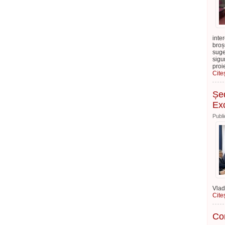
inte
broș
suge
sigu
proi
Cite
Șed
Exc
Publi
Vlad
Cite
Con