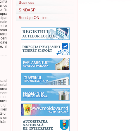
cinta
Business
ar cu
or în
SINDASP
supra
Sondaje ON-Line
cipat
onale
tul a
elor
adrul
cerii
rdate
e, în
satul
rial
rarea
iment
ului,
licii
ului,
lieri
elui,
us un
străm