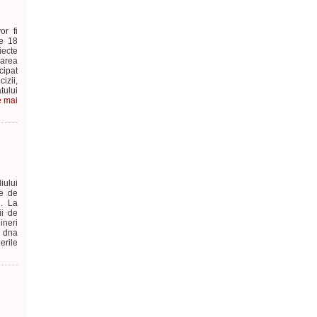
or fi
de 18
iecte
oarea
cipat
izii,
atului
e mai
iului
te de
l. La
ii de
ineri
, dna
erile