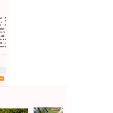
ică a
a fi
l. La
torii
vicii,
sate.
area
etara
erile