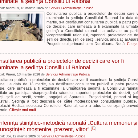
minate la ședința Consiliului Raional
cat:
Miercuri, 18 martie 2026
de
Serviciul Administraţie Publică
Consultarea publică a proiectelor de decizii care v
examinate la ședința Consiliului Raional La data 
martie, s-a desfășurat consultarea publică a patru pro
de decizie, care urmează a fi examinate la următ
ședință a Consiliului raional. La activitate au parti
vicepreședinții raionului, raportorii proiectelor de dec
șefii de direcții, șefii de secții, servicii, angajați ai Apar
Președintelui, primarul com. Duruitoarea Nouă.
Citeşt
..
sultarea publică a proiectelor de decizii care vor fi
minate la ședința Consiliului Raional
cat:
Vineri, 13 martie 2026
de
Serviciul Administraţie Publică
ultarea publică a proiectelor de decizii care vor fi examinate la ședința Consil
nal La data de 13 martie, s-a desfășurat consultarea publică a patru proiec
zie, care urmează a fi examinate la următoarea ședință a Consiliului raiona
vitate au participat vicepreședinta raionului, raportorii proiectelor de decizii, șef
cții, șefii de secții, servicii, angajați ai Aparatului Președintelui, primari și ing
strali. Ședința a fost deschisă de către moderatoarea consultărilor publice
olachi Rodica, secretara Consiliului Raional, care a adus la cunoștință preved
rale.
Citeşte mai mult...
ferința științifico-metodică raională „Cultura memoriei și
unoștinței: moștenire, prezent, viitor”
cat:
Joi, 12 martie 2026
de
Serviciul Administraţie Publică