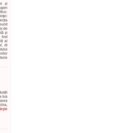
i și
Eugen
fico-
nței:
cția
eunit
ej de
tă și
 fost
ți al
i, dl
tului
nilor
torie
ații
a lua
tarea
chia,
teşte