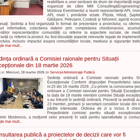
reabilitare a unor sectoare de drum de importanță regi
organizat de către MM Consulting&Engineering
Moldova Evenimentul a reunit reprezentanții APL nivel 
APL nivel I, primăriile vizate: Pîrjota, Hiliuți, Șapte
Gălășeni, Petrușeni, Costești și Nihoreni; agenți econ
resați. Ședința a fost organizată în format de prezentare a proiectului, cu oferir
uri informative, colectarea datelor prin completarea chestionarului, acumu
stiilor reprezentanților comunității cu referire la aspectele sociale, de med
ranță cu referire la proiect. Au fost discutate aspecte relevante legate de implemen
ectului, inclusiv impactul asupra comunităților locale, mediului și siguranței trafic
şte mai mult...
ința ordinară a Comisiei raionale pentru Situații
epționale din 18 martie 2026
cat:
Miercuri, 18 martie 2026
de
Serviciul Administraţie Publică
Ședința ordinară a Comisiei raionale pentru Sit
Excepționale Conform dispoziției Președintelui raio
nr.25 din 16 martie 2026 ,,Cu privire la convocarea șed
ordinare a Comisiei raionale pentru Situaţii Excepţion
la data de 18 martie membrii comisiei Situații excepți
s-au întrunit în ședință ordinară. Prezenți la ședință au
23 membri, primarii și secretarii consiliilor locale din r
părțile interesate. Ordinea de zi a inclus 6 chest
Președintele comisiei pentru situații excepțional
imir Mizdrenco, a mulțumit celor prezenți în sală pentru operativitate și conluc
şte mai mult...
sultarea publică a proiectelor de decizii care vor fi