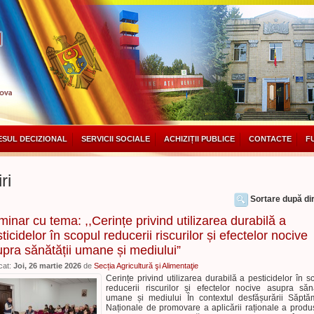
SUL DECIZIONAL
SERVICII SOCIALE
ACHIZIȚII PUBLICE
CONTACTE
F
ri
Sortare după dir
inar cu tema: ,,Cerințe privind utilizarea durabilă a
ticidelor în scopul reducerii riscurilor și efectelor nocive
pra sănătății umane și mediului”
cat:
Joi, 26 martie 2026
de
Secția Agricultură şi Alimentaţie
Cerințe privind utilizarea durabilă a pesticidelor în s
reducerii riscurilor și efectelor nocive asupra sănă
umane și mediului În contextul desfășurării Săptă
Naționale de promovare a aplicării raționale a produ