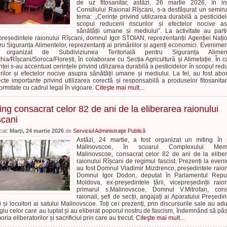
de uz fitosanitar, astăzi, 26 martie 2026, în in
Consiliului Raional Rîșcani, s-a desfășurat un semin
tema: ,,Cerințe privind utilizarea durabilă a pesticidel
scopul reducerii riscurilor și efectelor nocive a
sănătății umane și mediului”. La activitate au parti
președintele raionului Rîșcani, domnul Igor STOIAN, reprezentanții Agenției Nați
ru Siguranța Alimentelor, reprezentanți ai primăriilor și agenți economici. Evenimen
t organizat de Subdiviziunea Teritorială pentru Siguranța Aliment
hia/Rîșcani/Soroca/Florești, în colaborare cu Secția Agricultură și Alimetație. În c
nței s-au accentuat cerințele privind utilizarea durabilă a pesticidelor în scopul redu
urilor și efectelor nocive asupra sănătății umane și mediului. La fel, au fost abo
cte importante privind utilizarea corectă și responsabilă a produselor fitosanitar
ormitate cu cadrul legal în vigoare.
Citeşte mai mult...
ing consacrat celor 82 de ani de la eliberarea raionului
șcani
cat:
Marţi, 24 martie 2026
de
Serviciul Administraţie Publică
Astăzi, 24 martie, a fost organizat un miting în 
Malinovscoe, în scuarul Complexului Memo
Malinovscoe, consacrat celor 82 de ani de la elibe
raionului Rîșcani de regimul fascist. Prezenți la even
au fost Domnul Vladimir Mizdrenco, președintele raion
Domnul Igor Dodon, deputat în Parlamentul Repub
Moldova, ex-președintele țării, vicepreședinții raion
primarul s.Malinovscoe, Domnul V.Mitrofan, consi
raionali, șefi de secții, angajați ai Aparatului Președint
ri și locuitori ai satului Malinovscoe. Toți cei prezenți, prin discursurile sale au ad
iu celor care au luptat și au eliberat poporul nostru de fascism, îndemnând să pă
ria eliberatorilor și sacrificiul prin care au trecut.
Citeşte mai mult...