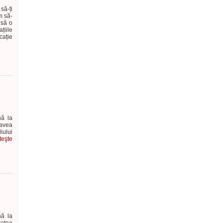
să-ți
m să-
 să o
țiile
ație
nă la
avea
iului
teşte
nă la