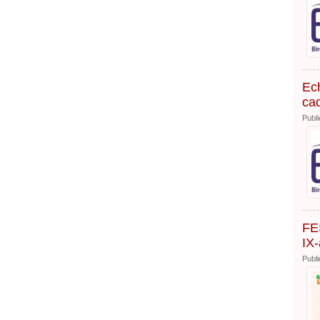
Ech
cad
Publi
FE
IX-
Publi