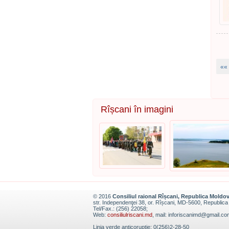
««
Rîșcani în imagini
© 2016
Consiliul raional Rîșcani, Republica Moldo
str. Independenţei 38, or. Rîșcani, MD-5600, Republic
Tel/Fax.: (256) 22058;
Web:
consiliulriscani.md
, mail: inforiscanimd@gmail.co
Linia verde anticorupție: 0(256)2-28-50