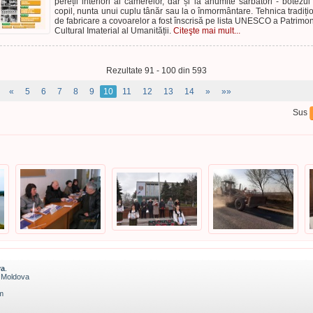
pereții interiori ai camerelor, dar și la anumite sărbători - botezul
copil, nunta unui cuplu tânăr sau la o înmormântare. Tehnica tradiți
de fabricare a covoarelor a fost înscrisă pe lista UNESCO a Patrimon
Cultural Imaterial al Umanității.
Citeşte mai mult...
Rezultate 91 - 100 din 593
«
5
6
7
8
9
10
11
12
13
14
»
»»
Sus
va
.
a Moldova
m