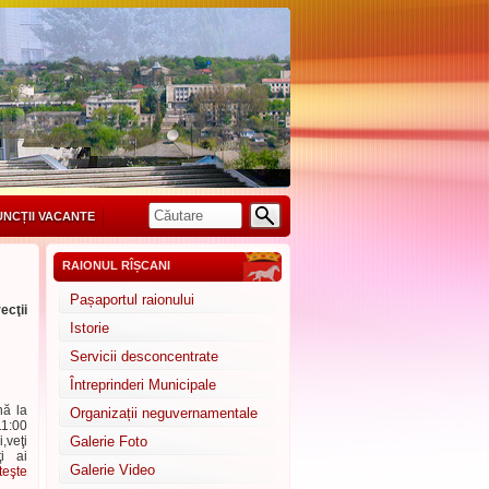
UNCȚII VACANTE
RAIONUL RÎȘCANI
Pașaportul raionului
ecţii
Istorie
Servicii desconcentrate
Întreprinderi Municipale
nă la
Organizații neguvernamentale
11:00
,veţi
Galerie Foto
i ai
Galerie Video
teşte