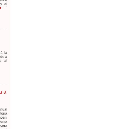
tatea
şi ai
...
nă la
 de a
şi ai
a a
anual
toria
perii
grijă
ecora