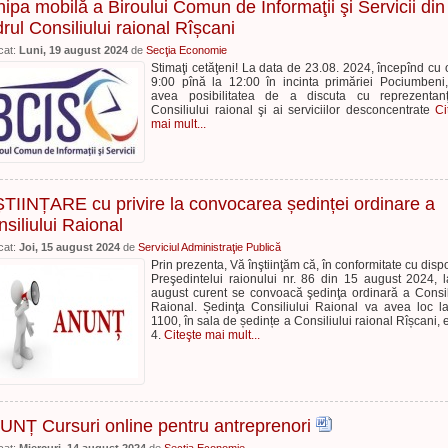
ipa mobilă a Biroului Comun de Informaţii şi Servicii din
rul Consiliului raional Rîșcani
cat:
Luni, 19 august 2024
de
Secţia Economie
Stimaţi cetăţeni! La data de 23.08. 2024, începînd cu 
9:00 pînă la 12:00 în incinta primăriei Pociumbeni,
avea posibilitatea de a discuta cu reprezentanţ
Consiliului raional şi ai serviciilor desconcentrate
Ci
mai mult...
TIINȚARE cu privire la convocarea ședinței ordinare a
siliului Raional
cat:
Joi, 15 august 2024
de
Serviciul Administraţie Publică
Prin prezenta, Vă înştiinţăm că, în conformitate cu dispo
Preşedintelui raionului nr. 86 din 15 august 2024, 
august curent se convoacă şedinţa ordinară a Consil
Raional. Ședinţa Consiliului Raional va avea loc l
1100, în sala de ședințe a Consiliului raional Rîșcani, e
4.
Citeşte mai mult...
UNȚ Cursuri online pentru antreprenori