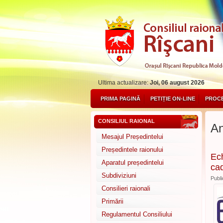
Ultima actualizare:
Joi, 06 august 2026
PRIMA PAGINĂ
PETIȚIE ON-LINE
PROCE
CONSILIUL RAIONAL
An
Mesajul Președintelui
Președintele raionului
Ech
Aparatul președintelui
cad
Subdiviziuni
Publi
Consilieri raionali
Primării
Regulamentul Consiliului