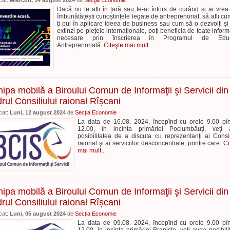
cat:
Miercuri, 14 august 2024
de
Secţia Economie
Dacă nu te afli în țară sau te-ai întors de curând și ai vrea 
îmbunătățești cunoștințele legate de antreprenoriat, să afli cu
ți pui în aplicare ideea de business sau cum să o dezvolți și
extinzi pe piețele internaționale, poți beneficia de toate informa
necesare prin înscrierea în Programul de Educ
Antreprenorială.
Citeşte mai mult...
ipa mobilă a Biroului Comun de Informaţii şi Servicii din
rul Consiliului raional Rîșcani
cat:
Luni, 12 august 2024
de
Secţia Economie
La data de 16.08. 2024, începînd cu orele 9.00 pî
12.00, în incinta primăriei Pociumbăuți, veţi 
posibilitatea de a discuta cu reprezentanţi ai Consil
raional şi ai serviciilor desconcentrate, printre care:
Ci
mai mult...
ipa mobilă a Biroului Comun de Informaţii şi Servicii din
rul Consiliului raional Rîșcani
cat:
Luni, 05 august 2024
de
Secţia Economie
La data de 09.08. 2024, începînd cu orele 9.00 pî