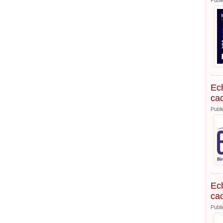
Publi
Ech
cad
Publi
Ech
cad
Publi