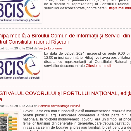
12.00, în incinta primăriei Braniște, veţi avea posibili
de a discuta cu reprezentanţi ai Consiliului raional 
serviciilor desconcentrate, printre care:
Citeşte mai mult
ipa mobilă a Biroului Comun de Informaţii şi Servicii din
rul Consiliului raional Rîșcani
cat:
Luni, 29 iulie 2024
de
Secţia Economie
La data de 02.08. 2024, începînd cu orele 9:00 pî
12:00 în incinta primăriei Hiliuți, veţi avea posibilitatea
discuta cu reprezentanţi ai Consiliului Raional 
serviciilor desconcentrate
Citeşte mai mult...
STIVALUL COVORULUI și PORTULUI NAȚIONAL, ediți
a
cat:
Luni, 29 iulie 2024
de
Serviciul Administraţie Publică
Covorul este cea mai cunoscută piesă moldovenească realizată m
pentru publicul larg. Fabricarea covoarelor a făcut parte din is
națională. În folclorul moldovenesc, covorul era un simbol al price
femeilor, transmis din generație în generație, care trebuia păstrat cu 
în casă ca semn de bogăție și prestigiu familial, folosit pentru a d