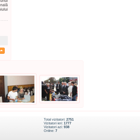
 unui
onală
iului
Total vizitatori:
2751
Vizitatori ieri:
1777
Vizitatori azi:
938
Online:
7