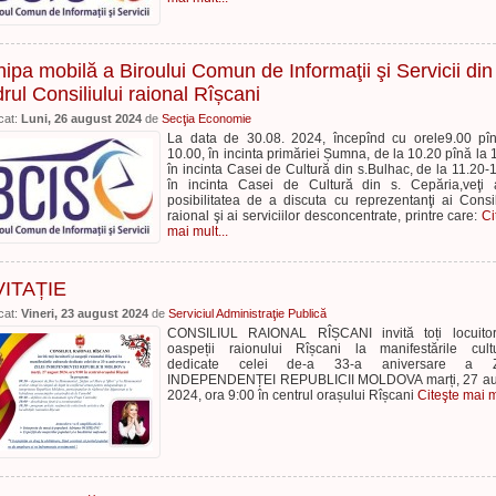
ipa mobilă a Biroului Comun de Informaţii şi Servicii din
rul Consiliului raional Rîșcani
cat:
Luni, 26 august 2024
de
Secţia Economie
La data de 30.08. 2024, începînd cu orele9.00 pî
10.00, în incinta primăriei Șumna, de la 10.20 pînă la 
în incinta Casei de Cultură din s.Bulhac, de la 11.20-
în incinta Casei de Cultură din s. Cepăria,veţi
posibilitatea de a discuta cu reprezentanţi ai Consil
raional şi ai serviciilor desconcentrate, printre care:
Ci
mai mult...
VITAȚIE
cat:
Vineri, 23 august 2024
de
Serviciul Administraţie Publică
CONSILIUL RAIONAL RÎȘCANI invită toți locuitori
oaspeții raionului Rîșcani la manifestările cult
dedicate celei de-a 33-a aniversare a Z
INDEPENDENȚEI REPUBLICII MOLDOVA marți, 27 au
2024, ora 9:00 în centrul orașului Rîșcani
Citeşte mai mu