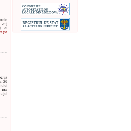
orele
 veţi
i ai
teşte
ziţia
la 26
iului
a ora
tajul