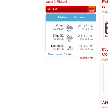
Ech
Lucru în Rîșcani
cad
METEO
Publi
Meteo în Rîşcani
Vineri
+21..+32°C
07.08.26
Vînt 6m/s
Sîmbătă
+20..+26°C
08.08.26
Vînt 6.9m/s
Duminică
+18..+25°C
ÎNȘ
09.08.26
Vînt 4.8m/s
Con
Meteo pentru 10 zile
meteo2.md
Publi
AN