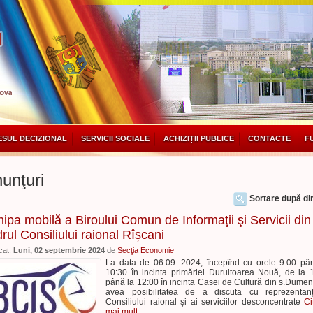
SUL DECIZIONAL
SERVICII SOCIALE
ACHIZIȚII PUBLICE
CONTACTE
F
unţuri
Sortare după dir
ipa mobilă a Biroului Comun de Informaţii şi Servicii din
rul Consiliului raional Rîșcani
cat:
Luni, 02 septembrie 2024
de
Secţia Economie
La data de 06.09. 2024, începînd cu orele 9:00 pâ
10:30 în incinta primăriei Duruitoarea Nouă, de la 
până la 12:00 în incinta Casei de Cultură din s.Dumeni
avea posibilitatea de a discuta cu reprezentanţ
Consiliului raional şi ai serviciilor desconcentrate
Ci
mai mult...