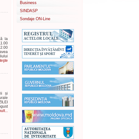
Business
SINDASP
Sondaje ON-Line
nă la
11.00
12.00
 avea
iului
teşte
i și
urale
ILEI
gust
lt...