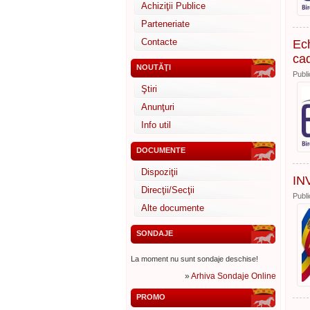
Achiziţii Publice
Parteneriate
Contacte
Ech
cad
NOUTĂŢI
Publi
Ştiri
Anunţuri
Info util
DOCUMENTE
Dispoziţii
IN
Direcţii/Secţii
Publi
Alte documente
SONDAJE
La moment nu sunt sondaje deschise!
»
Arhiva Sondaje Online
PROMO