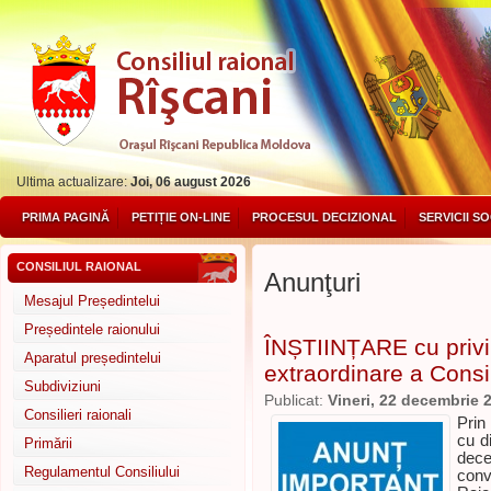
Ultima actualizare:
Joi, 06 august 2026
PRIMA PAGINĂ
PETIȚIE ON-LINE
PROCESUL DECIZIONAL
SERVICII S
CONSILIUL RAIONAL
Anunţuri
Mesajul Președintelui
Președintele raionului
ÎNȘTIINȚARE cu privi
Aparatul președintelui
extraordinare a Consil
Subdiviziuni
Publicat:
Vineri, 22 decembrie 
Consilieri raionali
Prin
cu di
Primării
dec
Regulamentul Consiliului
conv