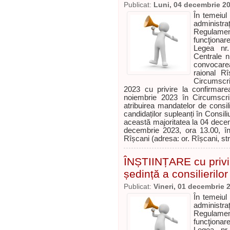
Publicat:
Luni, 04 decembrie 2
În temeiul
administr
Regulame
funcţionare
Legea nr.
Centrale n
convocarea
raional Rî
Circumscri
2023 cu privire la confirmarea 
noiembrie 2023 în Circumscrip
atribuirea mandatelor de consili
candidaților supleanți în Consili
această majoritatea la 04 dece
decembrie 2023, ora 13.00, în p
Rîșcani (adresa: or. Rîșcani, str
ÎNȘTIINȚARE cu privi
ședință a consilierilo
Publicat:
Vineri, 01 decembrie 
În temeiul
administr
Regulame
funcţionare