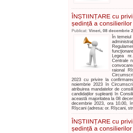
ÎNȘTIINȚARE cu privi
ședință a consilierilor
Publicat:
Vineri, 08 decembrie 
În temeiul
administr
Regulame
funcţionare
Legea nr.
Centrale n
convocarea
raional Rî
Circumscri
2023 cu privire la confirmarea 
noiembrie 2023 în Circumscrip
atribuirea mandatelor de consili
candidaților supleanți în Consil
această majoritatea la 08 dece
decembrie 2023, ora 10.00, în p
Rîșcani (adresa: or. Rîșcani, str
ÎNȘTIINȚARE cu privi
ședință a consilierilor