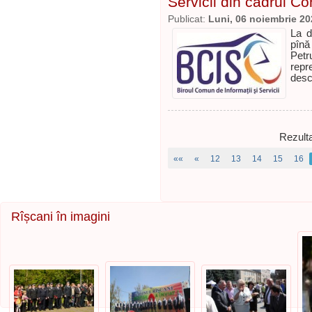
Servicii din cadrul Co
Publicat:
Luni, 06 noiembrie 20
La d
pînă
Petr
repre
desc
Rezulta
««
«
12
13
14
15
16
Rîșcani în imagini