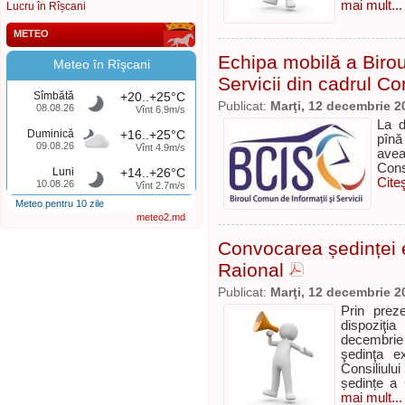
mai mult...
Lucru în Rîșcani
METEO
Echipa mobilă a Birou
Meteo în Rîşcani
Servicii din cadrul Co
Sîmbătă
+20..+25°C
Publicat:
Marţi, 12 decembrie 2
08.08.26
Vînt 6.9m/s
La d
Duminică
+16..+25°C
pînă
09.08.26
Vînt 4.9m/s
avea
Consi
Luni
+14..+26°C
Cite
10.08.26
Vînt 2.7m/s
Meteo pentru 10 zile
meteo2.md
Convocarea ședinței e
Raional
Publicat:
Marţi, 12 decembrie 2
Prin prez
dispoziţi
decembrie
şedinţa ex
Consiliulu
ședințe a 
mai mult...