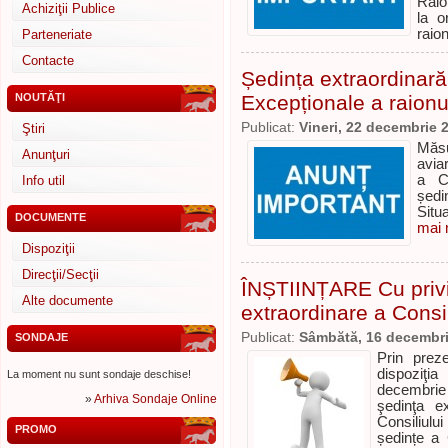
Raio
Achiziţii Publice
la o
raion
Parteneriate
Contacte
Ședința extraordinară 
NOUTĂŢI
Excepționale a raionu
Publicat:
Vineri, 22 decembrie 
Ştiri
Măsu
Anunţuri
avia
a Co
Info util
ședi
Situ
DOCUMENTE
mai m
Dispoziţii
Direcţii/Secţii
ÎNȘTIINȚARE Cu privi
Alte documente
extraordinare a Consil
Publicat:
Sâmbătă, 16 decembr
SONDAJE
Prin prez
dispoziţi
La moment nu sunt sondaje deschise!
decembrie
»
Arhiva Sondaje Online
şedinţa ex
Consiliulu
PROMO
ședințe a 