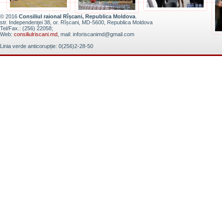
© 2016
Consiliul raional Rîșcani, Republica Moldova
.
str. Independenţei 38, or. Rîșcani, MD-5600, Republica Moldova
Tel/Fax.: (256) 22058;
Web:
consiliulriscani.md
, mail: inforiscanimd@gmail.com
Linia verde anticorupție: 0(256)2-28-50