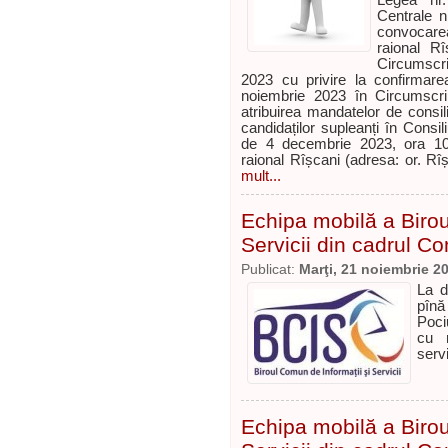
Legea nr.
Centrale n
convocarea
raional Rî
Circumscri
2023 cu privire la confirmarea 
noiembrie 2023 în Circumscrip
atribuirea mandatelor de consili
candidaților supleanți în Consi
de 4 decembrie 2023, ora 10.0
raional Rîșcani (adresa: or. Rîș
mult...
Echipa mobilă a Birou
Servicii din cadrul Co
Publicat:
Marţi, 21 noiembrie 2
La d
pînă
Poci
cu r
serv
Echipa mobilă a Birou