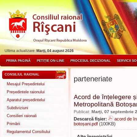
Ultima actualizare:
Marţi, 04 august 2026
PRIMA PAGINĂ
PETIȚIE ON-LINE
PROCESUL DECIZIONAL
SERVICII S
CONSILIUL RAIONAL
parteneriate
Mesajul Președintelui
Președintele raionului
Acord de înțelegere 
Aparatul președintelui
Metropolitană Botoșa
Subdiviziuni
Publicat:
Marţi, 07 septembrie 
Consilieri raionali
Descarcă fişier:
acord de în
Primării
botoșani.pdf
(100KB)
Regulamentul Consiliului
Alte înregistrări