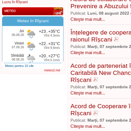
Lucru în Rîșcani
Prevenire a Abuzului 
METEO
Publicat:
Luni, 08 august 2022
Citeşte mai mult...
Meteo în Rîşcani
Joi
+23..+35°C
Înțelegere de coopera
06.08.26
Vînt 4.3m/s
raionul Rîșcani
Vineri
+22..+31°C
Publicat:
Marţi, 07 septembrie 
07.08.26
Vînt 9.6m/s
Citeşte mai mult...
Sîmbătă
+20..+27°C
08.08.26
Vînt 6.1m/s
Acord de parteneriat 
Meteo pentru 10 zile
meteo2.md
Caritabilă New Chanc
Rîșcani
Publicat:
Marţi, 07 septembrie 
Citeşte mai mult...
Acord de Cooperare înt
Rîșcani
Publicat:
Marţi, 07 septembrie 
Citeşte mai mult...