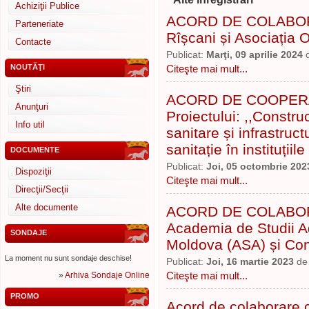
Achiziţii Publice
ACORD DE COLABORAR
Parteneriate
Rîșcani și Asociația
Contacte
Publicat:
Marţi, 09 aprilie 2024
NOUTĂŢI
Citeşte mai mult...
Ştiri
ACORD DE COOPERAR
Anunţuri
Proiectului: ,,Constru
Info util
sanitare și infrastruct
sanitație în instituțiil
DOCUMENTE
Publicat:
Joi, 05 octombrie 202
Dispoziţii
Citeşte mai mult...
Direcţii/Secţii
Alte documente
ACORD DE COLABORARE
Academia de Studii A
SONDAJE
Moldova (ASA) și Cons
La moment nu sunt sondaje deschise!
Publicat:
Joi, 16 martie 2023
d
»
Arhiva Sondaje Online
Citeşte mai mult...
PROMO
Acord de colaborare c