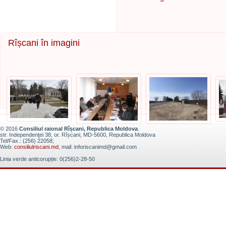
Rîșcani în imagini
© 2016
Consiliul raional Rîșcani, Republica Moldova
.
str. Independenţei 38, or. Rîșcani, MD-5600, Republica Moldova
Tel/Fax.: (256) 22058;
Web:
consiliulriscani.md
, mail: inforiscanimd@gmail.com
Linia verde anticorupție: 0(256)2-28-50