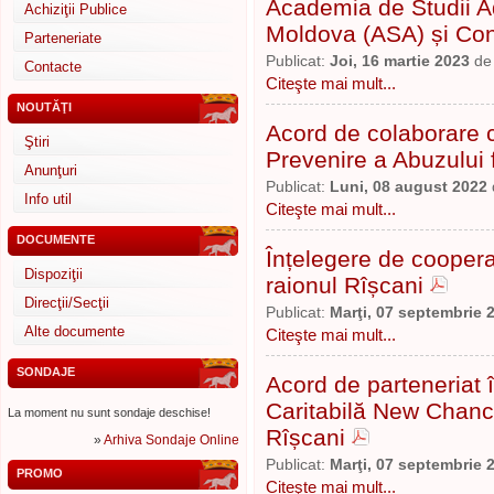
Academia de Studii A
Achiziţii Publice
Moldova (ASA) și Cons
Parteneriate
Publicat:
Joi, 16 martie 2023
d
Contacte
Citeşte mai mult...
NOUTĂŢI
Acord de colaborare c
Ştiri
Prevenire a Abuzului 
Anunţuri
Publicat:
Luni, 08 august 2022
Info util
Citeşte mai mult...
DOCUMENTE
Înțelegere de coopera
Dispoziţii
raionul Rîșcani
Direcţii/Secţii
Publicat:
Marţi, 07 septembrie 
Alte documente
Citeşte mai mult...
SONDAJE
Acord de parteneriat 
Caritabilă New Chanc
La moment nu sunt sondaje deschise!
Rîșcani
»
Arhiva Sondaje Online
Publicat:
Marţi, 07 septembrie 
PROMO
Citeşte mai mult...