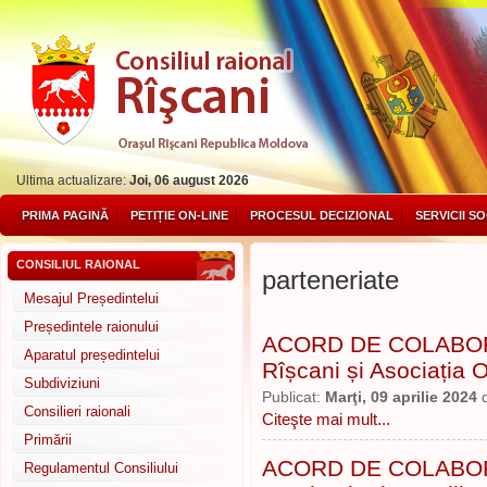
Ultima actualizare:
Joi, 06 august 2026
PRIMA PAGINĂ
PETIȚIE ON-LINE
PROCESUL DECIZIONAL
SERVICII S
CONSILIUL RAIONAL
parteneriate
Mesajul Președintelui
Președintele raionului
ACORD DE COLABORAR
Aparatul președintelui
Rîșcani și Asociația
Subdiviziuni
Publicat:
Marţi, 09 aprilie 2024
Consilieri raionali
Citeşte mai mult...
Primării
ACORD DE COLABORARE
Regulamentul Consiliului