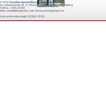
© 2016
Consiliul raional Rîșcani, Republica Moldova
.
str. Independenţei 38, or. Rîșcani, MD-5600, Republica Moldova
Tel/Fax.: (256) 22058;
Web:
consiliulriscani.md
, mail: inforiscanimd@gmail.com
Linia verde anticorupție: 0(256)2-28-50