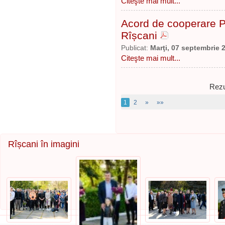
Citeşte mai mult...
Acord de cooperare Po
Rîșcani
Publicat:
Marţi, 07 septembrie 
Citeşte mai mult...
Rezu
1
2
»
»»
Rîșcani în imagini