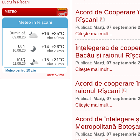
Lucru în Rîșcani
Acord de Cooperare înt
METEO
Rîșcani
Meteo în Rîşcani
Publicat:
Marţi, 07 septembrie 
Duminică
+16..+25°C
Citeşte mai mult...
09.08.26
Vînt 4.9m/s
Luni
+14..+26°C
Înțelegerea de coopera
10.08.26
Vînt 2.7m/s
Bacău și raionul Rîșc
Marţi
+15..+31°C
Publicat:
Marţi, 07 septembrie 
11.08.26
Vînt 3.3m/s
Citeşte mai mult...
Meteo pentru 10 zile
meteo2.md
Acord de cooperare în
raionul Rîșcani
Publicat:
Marţi, 07 septembrie 
Citeşte mai mult...
Acord de înțelegere 
Metropolitană Botoșa
Publicat:
Marţi, 07 septembrie 