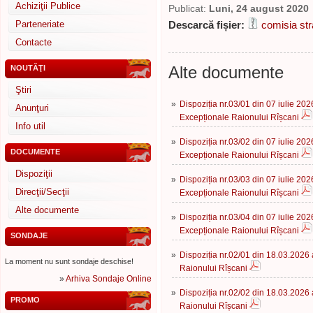
Achiziţii Publice
Publicat:
Luni, 24 august 2020
Parteneriate
Descarcă fișier:
comisia str
Contacte
Alte documente
NOUTĂŢI
Ştiri
»
Dispoziția nr.03/01 din 07 iulie 202
Anunţuri
Excepționale Raionului Rîșcani
Info util
»
Dispoziția nr.03/02 din 07 iulie 202
DOCUMENTE
Excepționale Raionului Rîșcani
Dispoziţii
»
Dispoziția nr.03/03 din 07 iulie 202
Direcţii/Secţii
Excepționale Raionului Rîșcani
Alte documente
»
Dispoziția nr.03/04 din 07 iulie 202
Excepționale Raionului Rîșcani
SONDAJE
»
Dispoziția nr.02/01 din 18.03.2026 
La moment nu sunt sondaje deschise!
Raionului Rîșcani
»
Arhiva Sondaje Online
»
Dispoziția nr.02/02 din 18.03.2026 
PROMO
Raionului Rîșcani