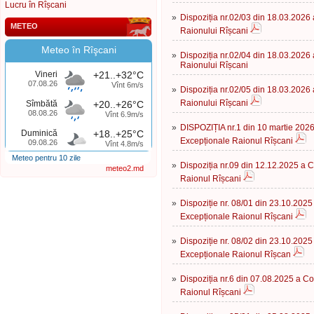
Lucru în Rîșcani
»
Dispoziția nr.02/03 din 18.03.2026 
METEO
Raionului Rîșcani
Meteo în Rîşcani
»
Dispoziția nr.02/04 din 18.03.2026 
Raionului Rîșcani
Vineri
+21..+32°C
07.08.26
Vînt 6m/s
»
Dispoziția nr.02/05 din 18.03.2026 
Raionului Rîșcani
Sîmbătă
+20..+26°C
08.08.26
Vînt 6.9m/s
»
DISPOZIȚIA nr.1 din 10 martie 2026 
Duminică
+18..+25°C
Excepționale Raionul Rîșcani
09.08.26
Vînt 4.8m/s
Meteo pentru 10 zile
»
Dispoziția nr.09 din 12.12.2025 a C
meteo2.md
Raionul Rîșcani
»
Dispoziție nr. 08/01 din 23.10.2025 
Excepționale Raionul Rîșcani
»
Dispoziție nr. 08/02 din 23.10.2025 
Excepționale Raionul Rîșcan
»
Dispoziția nr.6 din 07.08.2025 a Co
Raionul Rîșcani