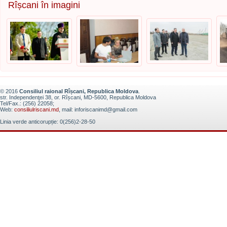
Rîșcani în imagini
© 2016
Consiliul raional Rîșcani, Republica Moldova
.
str. Independenţei 38, or. Rîșcani, MD-5600, Republica Moldova
Tel/Fax.: (256) 22058;
Web:
consiliulriscani.md
, mail: inforiscanimd@gmail.com
Linia verde anticorupție: 0(256)2-28-50