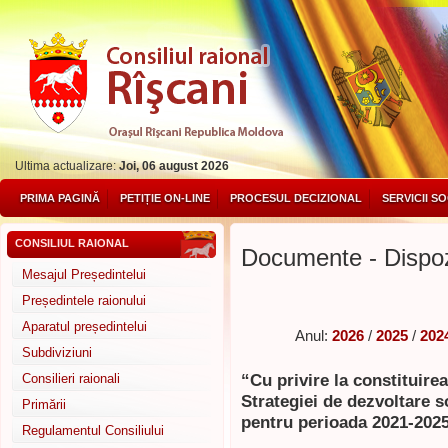
Ultima actualizare:
Joi, 06 august 2026
PRIMA PAGINĂ
PETIȚIE ON-LINE
PROCESUL DECIZIONAL
SERVICII S
CONSILIUL RAIONAL
Documente - Dispozi
Mesajul Președintelui
Președintele raionului
Aparatul președintelui
Anul:
2026
/
2025
/
202
Subdiviziuni
“Cu privire la constituire
Consilieri raionali
Strategiei de dezvoltare 
Primării
pentru perioada 2021-2025
Regulamentul Consiliului