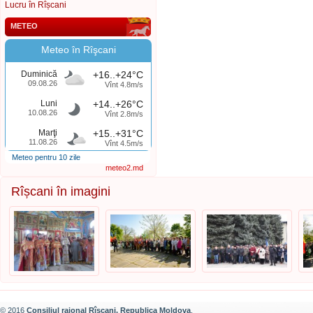
Lucru în Rîșcani
METEO
Meteo în Rîşcani
Duminică
+16..+24°C
09.08.26
Vînt 4.8m/s
Luni
+14..+26°C
10.08.26
Vînt 2.8m/s
Marţi
+15..+31°C
11.08.26
Vînt 4.5m/s
Meteo pentru 10 zile
meteo2.md
Rîșcani în imagini
© 2016
Consiliul raional Rîșcani, Republica Moldova
.