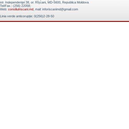
str. Independenţei 38, or. Rîșcani, MD-5600, Republica Moldova
Tel/Fax.: (256) 22058;
Web:
consiliulriscani.md
, mail: inforiscanimd@gmail.com
Linia verde anticorupție: 0(256)2-28-50