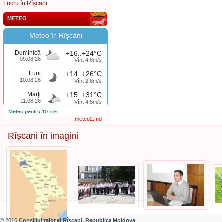
Lucru în Rîșcani
METEO
Meteo în Rîşcani
Duminică
+16..+24°C
09.08.26
Vînt 4.8m/s
Luni
+14..+26°C
10.08.26
Vînt 2.8m/s
Marţi
+15..+31°C
11.08.26
Vînt 4.5m/s
Meteo pentru 10 zile
meteo2.md
Rîșcani în imagini
© 2016
Consiliul raional Rîșcani, Republica Moldova
.