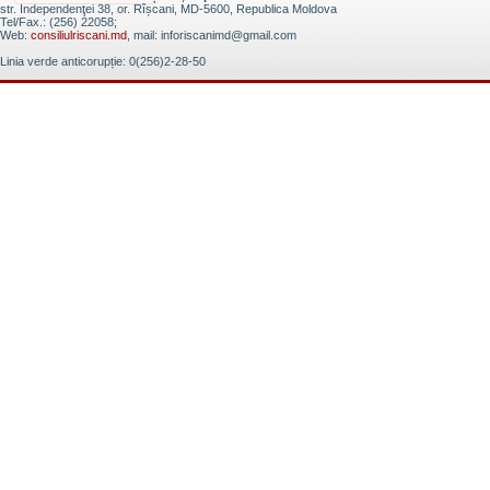
str. Independenţei 38, or. Rîșcani, MD-5600, Republica Moldova
Tel/Fax.: (256) 22058;
Web:
consiliulriscani.md
, mail: inforiscanimd@gmail.com
Linia verde anticorupție: 0(256)2-28-50