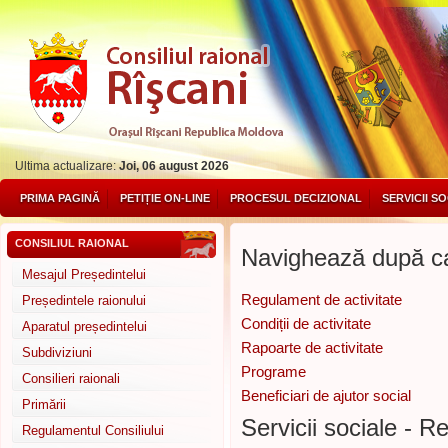
Ultima actualizare:
Joi, 06 august 2026
PRIMA PAGINĂ
PETIȚIE ON-LINE
PROCESUL DECIZIONAL
SERVICII S
CONSILIUL RAIONAL
Navighează după ca
Mesajul Președintelui
Regulament de activitate
Președintele raionului
Condiții de activitate
Aparatul președintelui
Rapoarte de activitate
Subdiviziuni
Programe
Consilieri raionali
Beneficiari de ajutor social
Primării
Servicii sociale - R
Regulamentul Consiliului