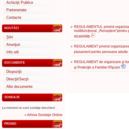
Achiziţii Publice
Parteneriate
Contacte
»
REGULAMENTUL privind organizarea
NOUTĂŢI
multifuncțional ,,Renaștere"pentru 
dizabilități
Ştiri
Anunţuri
»
REGULAMENT privind organizarea ş
Info util
plasament pentru persoane adulte ş
»
REGULAMENT de organizare şi funcţ
DOCUMENTE
şi Protecţie a Familiei Rîşcani
Dispoziţii
Direcţii/Secţii
Alte documente
SONDAJE
La moment nu sunt sondaje deschise!
»
Arhiva Sondaje Online
PROMO