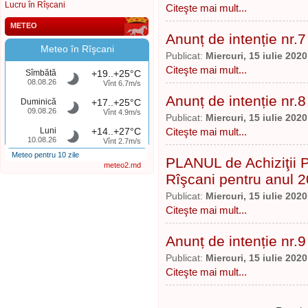
Lucru în Rîșcani
Citeşte mai mult...
METEO
Anunț de intenție nr.7
Meteo în Rîşcani
Publicat:
Miercuri, 15 iulie 2020
Citeşte mai mult...
Sîmbătă
+19..+25°C
08.08.26
Vînt 6.7m/s
Anunț de intenție nr.8
Duminică
+17..+25°C
09.08.26
Vînt 4.9m/s
Publicat:
Miercuri, 15 iulie 2020
Luni
+14..+27°C
Citeşte mai mult...
10.08.26
Vînt 2.7m/s
Meteo pentru 10 zile
PLANUL de Achiziţii P
meteo2.md
Rîşcani pentru anul 
Publicat:
Miercuri, 15 iulie 2020
Citeşte mai mult...
Anunț de intenție nr.9
Publicat:
Miercuri, 15 iulie 2020
Citeşte mai mult...