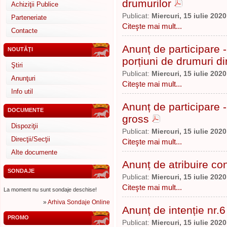
drumurilor
Achiziţii Publice
Publicat:
Miercuri, 15 iulie 2020
Parteneriate
Citeşte mai mult...
Contacte
Anunț de participare -
NOUTĂŢI
porțiuni de drumuri di
Ştiri
Publicat:
Miercuri, 15 iulie 2020
Anunţuri
Citeşte mai mult...
Info util
Anunț de participare -
DOCUMENTE
gross
Dispoziţii
Publicat:
Miercuri, 15 iulie 2020
Direcţii/Secţii
Citeşte mai mult...
Alte documente
Anunț de atribuire con
SONDAJE
Publicat:
Miercuri, 15 iulie 2020
Citeşte mai mult...
La moment nu sunt sondaje deschise!
»
Arhiva Sondaje Online
Anunț de intenție nr.6
PROMO
Publicat:
Miercuri, 15 iulie 2020