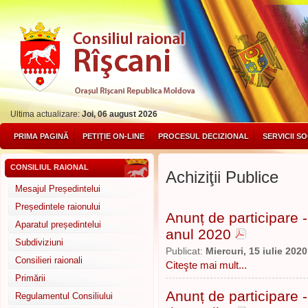
Ultima actualizare:
Joi, 06 august 2026
PRIMA PAGINĂ
PETIȚIE ON-LINE
PROCESUL DECIZIONAL
SERVICII S
CONSILIUL RAIONAL
Achiziţii Publice
Mesajul Președintelui
Președintele raionului
Anunț de participare 
Aparatul președintelui
anul 2020
Subdiviziuni
Publicat:
Miercuri, 15 iulie 2020
Consilieri raionali
Citeşte mai mult...
Primării
Anunț de participare -
Regulamentul Consiliului