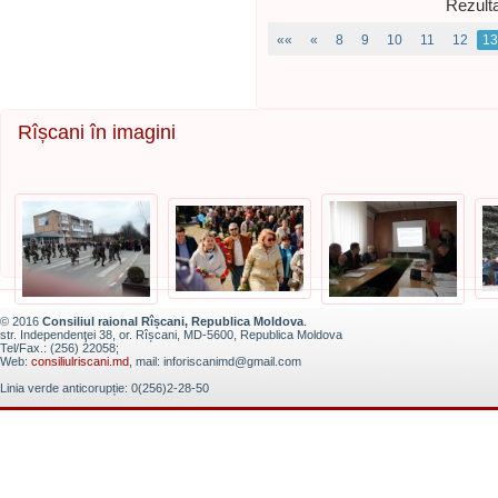
Rezulta
««
«
8
9
10
11
12
13
Rîșcani în imagini
© 2016
Consiliul raional Rîșcani, Republica Moldova
.
str. Independenţei 38, or. Rîșcani, MD-5600, Republica Moldova
Tel/Fax.: (256) 22058;
Web:
consiliulriscani.md
, mail: inforiscanimd@gmail.com
Linia verde anticorupție: 0(256)2-28-50