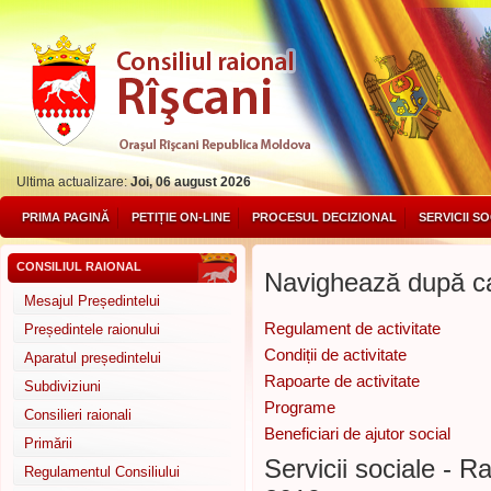
Ultima actualizare:
Joi, 06 august 2026
PRIMA PAGINĂ
PETIȚIE ON-LINE
PROCESUL DECIZIONAL
SERVICII S
CONSILIUL RAIONAL
Navighează după ca
Mesajul Președintelui
Regulament de activitate
Președintele raionului
Condiții de activitate
Aparatul președintelui
Rapoarte de activitate
Subdiviziuni
Programe
Consilieri raionali
Beneficiari de ajutor social
Primării
Servicii sociale - R
Regulamentul Consiliului