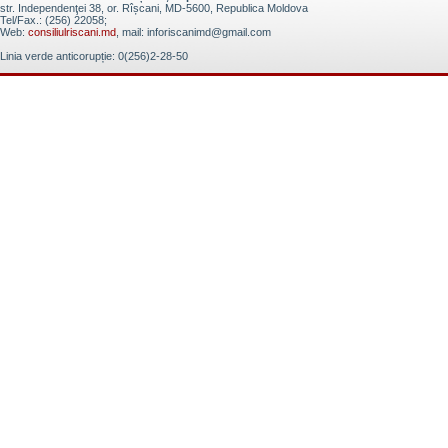
str. Independenţei 38, or. Rîșcani, MD-5600, Republica Moldova
Tel/Fax.: (256) 22058;
Web:
consiliulriscani.md
, mail: inforiscanimd@gmail.com
Linia verde anticorupție: 0(256)2-28-50