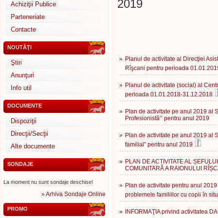
2019
Achiziţii Publice
Parteneriate
Contacte
NOUTĂŢI
»
Planul de activitate al Direcţiei Asi
Ştiri
Rîşcani pentru perioada 01.01.20
Anunţuri
»
Planul de activitate (social) al Cen
Info util
perioada 01.01.2018-31.12.2018
DOCUMENTE
»
Plan de activitate pe anul 2019 al S
Profesionistă’’ pentru anul 2019
Dispoziţii
Direcţii/Secţii
»
Plan de activitate pe anul 2019 al S
familial” pentru anul 2019
Alte documente
»
PLAN DE ACTIVITATE AL ȘEFULU
SONDAJE
COMUNITARĂ A RAIONULUI RÎȘC
La moment nu sunt sondaje deschise!
»
Plan de activitate pentru anul 2019 
»
Arhiva Sondaje Online
problemele familiilor cu copii în situ
PROMO
»
INFORMAŢIA privind activitatea DA