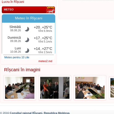
Lucru în Rîșcani
METEO
Meteo în Rîşcani
Sîmbătă
+20..+25°C
08.08.26
Vînt 6.9m/s
Duminică
+17..+25°C
09.08.26
Vînt 5.1m/s
Luni
+14..+27°C
10.08.26
Vînt 2.5m/s
Meteo pentru 10 zile
meteo2.md
Rîșcani în imagini
© 2016
Consiliul raional Rîșcani, Republica Moldova
.