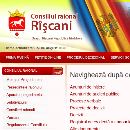
Ultima actualizare:
Joi, 06 august 2026
PRIMA PAGINĂ
PETIȚIE ON-LINE
PROCESUL DECIZIONAL
SERVICII S
CONSILIUL RAIONAL
Navighează după ca
Mesajul Președintelui
Anunțuri de inițiere
Președintele raionului
Anunțuri de audieri publice
Aparatul președintelui
Procese verbale
Subdiviziuni
Proiecte de decizii
Consilieri raionali
Decizii
Primării
Registrul de evidență a cadouril
Regulamentul Consiliului
Alte documente