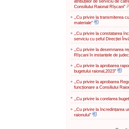
atribuțiilor de serviciu de cătr
Consiliului Raional Rîșcani”
»
,,Cu privire la transmiterea cu 
materiale”
»
,,Cu privire la constatarea înc
serviciu cu șeful Direcției Înv
»
,,Cu privire la desemnarea rep
Rîșcani în instanțele de judec
»
,,Cu privire la aprobarea rapo
bugetului raional,2023”
»
,,Cu privire la aprobarea Regu
funcționare a Consiliului Raio
»
,,Cu privire la corelarea buge
»
,,Cu privire la încredințarea un
raionului”