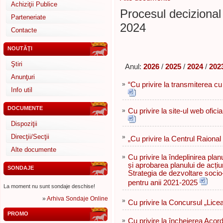
Achiziţii Publice
Procesul decizional 
Parteneriate
2024
Contacte
NOUTĂŢI
Ştiri
Anul:
2026
/
2025
/
2024
/
202
Anunţuri
»
“Cu privire la transmiterea cu 
Info util
DOCUMENTE
»
Cu privire la site-ul web ofici
Dispoziţii
Direcţii/Secţii
»
„Cu privire la Centrul Raional
Alte documente
»
Cu privire la îndeplinirea plan
și aprobarea planului de acțiu
SONDAJE
Strategia de dezvoltare socio
pentru anii 2021-2025
La moment nu sunt sondaje deschise!
»
Arhiva Sondaje Online
»
Cu privire la Concursul „Licea
PROMO
»
Cu privire la încheierea Acord