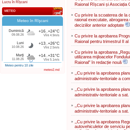
Lucru în Rîșcani
Raional Rîșcani și Asociația
METEO
»
Cu privire la scoaterea de la c
raional executate, abrogarea u
Meteo în Rîşcani
deciziilor anterior adoptate
Duminică
+16..+24°C
09.08.26
Vînt 4.9m/s
»
Cu privire la aprobarea Progra
Raional pentru trimestrul II al
Luni
+13..+26°C
10.08.26
Vînt 2.5m/s
»
Cu privire la aprobarea „Regul
Marţi
+14..+31°C
utilizarea mijloacelor Fondulu
11.08.26
Vînt 5.1m/s
Raional” în redacție nouă
Meteo pentru 10 zile
meteo2.md
»
,,Cu privire la aprobarea planul
administrativ-teritoriale a co
»
,,Cu privire la aprobarea planul
administrativ-teritoriale a sat
»
,,Cu privire la aprobarea planul
administrativ-teritoriale a sat
»
,,Cu privire la aprobarea Regu
autovehiculelor de serviciu pe