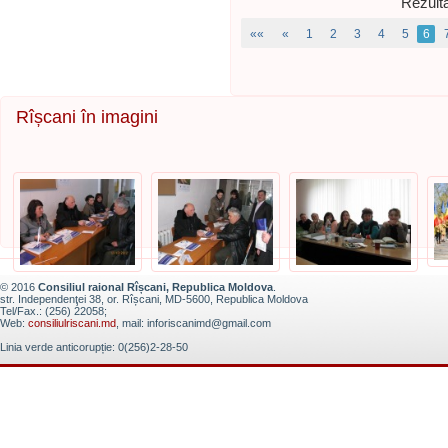
Rezulta
««
«
1
2
3
4
5
6
Rîșcani în imagini
© 2016
Consiliul raional Rîșcani, Republica Moldova
.
str. Independenţei 38, or. Rîșcani, MD-5600, Republica Moldova
Tel/Fax.: (256) 22058;
Web:
consiliulriscani.md
, mail: inforiscanimd@gmail.com
Linia verde anticorupție: 0(256)2-28-50