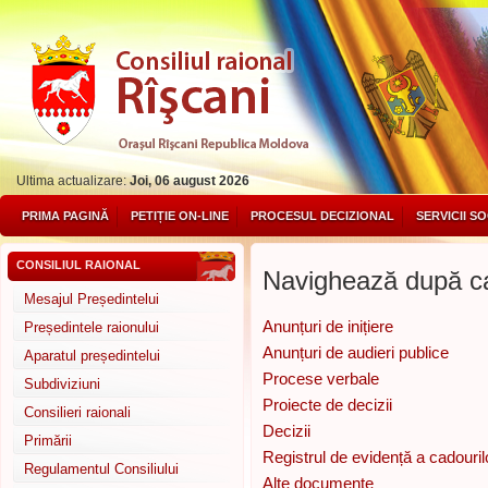
Ultima actualizare:
Joi, 06 august 2026
PRIMA PAGINĂ
PETIȚIE ON-LINE
PROCESUL DECIZIONAL
SERVICII S
CONSILIUL RAIONAL
Navighează după ca
Mesajul Președintelui
Anunțuri de inițiere
Președintele raionului
Anunțuri de audieri publice
Aparatul președintelui
Procese verbale
Subdiviziuni
Proiecte de decizii
Consilieri raionali
Decizii
Primării
Registrul de evidență a cadouril
Regulamentul Consiliului
Alte documente