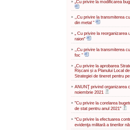
»
„Cu privire la modificarea bug
»
,,Cu privire la transmiterea cu 
din metal "
»
„ Cu privire la reorganizarea u
raion”
»
,,Cu privire la transmiterea cu 
foc "
»
„Cu privire la aprobarea Strate
Rișcani și a Planului Local d
Strategiei de tineret pentru p
»
ANUNŢ privind organizarea con
noiembrie 2021
»
”Сu privire la corelarea buget
de stat pentru anul 2021”
»
“Cu privire la efectuarea contr
evidenţa militară a tinerilor n