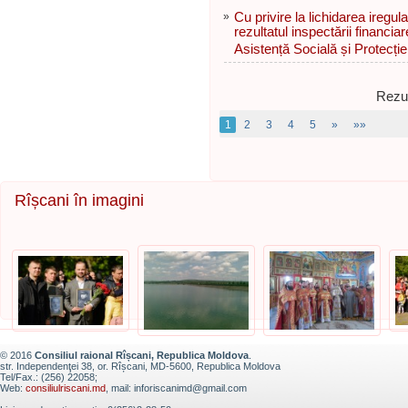
»
Cu privire la lichidarea iregula
rezultatul inspectării financi
Asistență Socială și Protecție
Rezul
1
2
3
4
5
»
»»
Rîșcani în imagini
© 2016
Consiliul raional Rîșcani, Republica Moldova
.
str. Independenţei 38, or. Rîșcani, MD-5600, Republica Moldova
Tel/Fax.: (256) 22058;
Web:
consiliulriscani.md
, mail: inforiscanimd@gmail.com