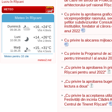
de către ÎM Biroul de Proiecta
Lucru în Rîșcani
arhitectorului-șef raional Rîșc
METEO
»
Cu privire la aprobarea grafic
Meteo în Rîşcani
vicepreşedinţilor raionului, sec
şefilor subdiviziunilor Consiul
instituțiilor, fondator al căror
Duminică
+16..+24°C
09.08.26
Vînt 4.8m/s
anul 2022
Luni
+14..+26°C
»
Сu privire la alocarea mijloac
10.08.26
Vînt 2.8m/s
Marţi
+15..+31°C
11.08.26
Vînt 4.5m/s
»
Cu privire la Programul de act
Meteo pentru 10 zile
pentru trimestrul I al anului 2
meteo2.md
»
„Cu privire la aprobarea în pr
Rîșcani pentru anul 2022”
»
„Cu privire la aprobarea buget
lectura a doua”
»
„Cu privire la acceptarea utili
Festivități din incinta Clădir
Centrul de Tineret Rîșcani”