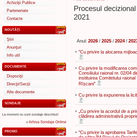
Achiziţii Publice
Procesul decizional 
Parteneriate
2021
Contacte
NOUTĂŢI
Ştiri
Anul:
2026
/
2025
/
2024
/
202
Anunţuri
»
”Сu privire la alocarea mijloa
Info util
DOCUMENTE
»
Cu privire la modificarea com
Consiliului raional nr. 02/04 d
Dispoziţii
instituirea Comitetului raional
Rîșcani”
Direcţii/Secţii
Alte documente
»
Cu privire la expunerea la lici
SONDAJE
»
„Cu privire la acordul de a prim
La moment nu sunt sondaje deschise!
clădirea administrativă propri
»
Arhiva Sondaje Online
PROMO
»
“Cu privire la aprobarea Tarife