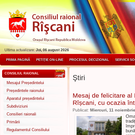
Ultima actualizare:
Joi, 06 august 2026
PRIMA PAGINĂ
PETIȚIE ON-LINE
PROCESUL DECIZIONAL
SERVICII S
CONSILIUL RAIONAL
Ştiri
Mesajul Președintelui
Președintele raionului
Mesaj de felicitare al
Aparatul președintelui
Rîșcani, cu ocazia înt
Subdiviziuni
Publicat:
Miercuri, 11 noiembri
Consilieri raionali
Omag
trad
Primării
împr
Regulamentul Consiliului
bună