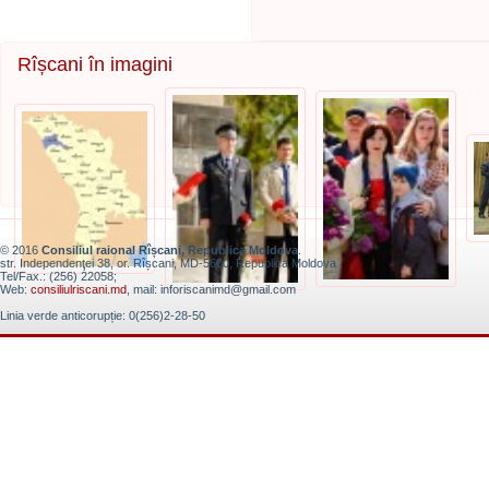
Rîșcani în imagini
© 2016
Consiliul raional Rîșcani, Republica Moldova
.
str. Independenţei 38, or. Rîșcani, MD-5600, Republica Moldova
Tel/Fax.: (256) 22058;
Web:
consiliulriscani.md
, mail: inforiscanimd@gmail.com
Linia verde anticorupție: 0(256)2-28-50