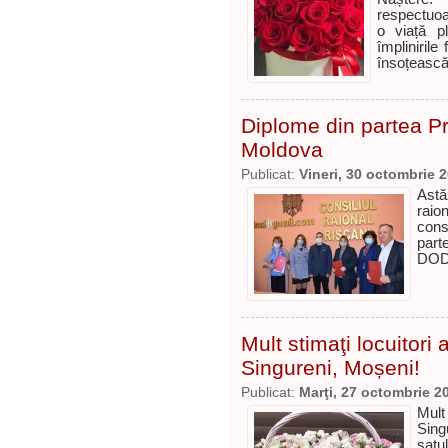
respectuoas
o viață p
împlinirile
însoțească
Diplome din partea Pr
Moldova
Publicat:
Vineri, 30 octombrie 
Astă
raio
cons
part
DO
Mult stimaţi locuitori 
Singureni, Moșeni!
Publicat:
Marţi, 27 octombrie 2
Mult
Sing
satu