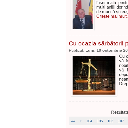
însemnată pent
mulți ani!!! dori
de muncă și reuși
Citeşte mai mult.
Cu ocazia sărbătorii p
Publicat:
Luni, 19 octombrie 2
Cu o
vă f
nobi
vă î
depu
neam
Drep
Rezultat
««
«
104
105
106
107