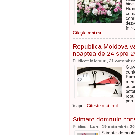
bine
Hram
cons
comu
dezvo
într
Citeşte mai mult...
Republica Moldova v
noaptea de 24 spre 2
Publicat:
Miercuri, 21 octombri
Guve
conf
Eur
memb
oct
octo
repub
prin
înapoi.
Citeşte mai mult...
Stimate domnule consil
Publicat:
Luni, 19 octombrie 2
Stimate domnule c