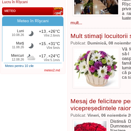
Lucru în Rîșcani
Rîșca
privi
METEO
a ra
luat
Meteo în Rîşcani
mult...
Luni
+13..+26°C
Mult stimaţi locuitorii 
10.08.26
Vînt 2.6m/s
Publicat:
Duminică, 08 noiembr
Marţi
+15..+31°C
11.08.26
Vînt 5m/s
Vă f
să-l
Miercuri
+17..+24°C
oasp
12.08.26
Vînt 5.1m/s
fami
Meteo pentru 10 zile
lumi
meteo2.md
că p
ca s
Mesaj de felicitare 
vicepreședintele raio
Publicat:
Vineri, 06 noiembrie 
Distinsă 
Dumneavoas
Naștere.