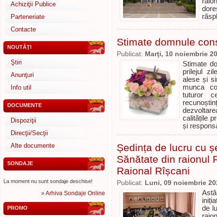
raio
Achiziţii Publice
dore
răspl
Parteneriate
Contacte
Stimate domnule consi
NOUTĂŢI
Publicat:
Marţi, 10 noiembrie 2
Ştiri
Stimate do
prilejul z
Anunţuri
alese și s
munca coti
Info util
tuturor 
recunoști
DOCUMENTE
dezvoltar
calitățile
Dispoziţii
și responsa
Direcţii/Secţii
Alte documente
Ședința de lucru cu ș
Sănătate din raionul 
SONDAJE
Raional Rîșcani
La moment nu sunt sondaje deschise!
Publicat:
Luni, 09 noiembrie 20
Astă
»
Arhiva Sondaje Online
iniți
de l
PROMO
raio