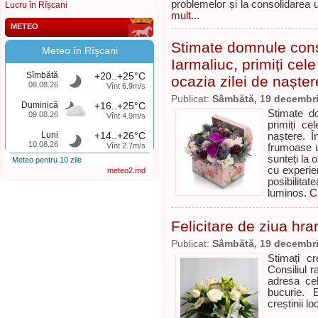
problemelor și la consolidarea 
Lucru în Rîșcani
mult...
METEO
Stimate domnule consi
Meteo în Rîşcani
Iarmaliuc, primiți cele
Sîmbătă
+20..+25°C
ocazia zilei de nașter
08.08.26
Vînt 6.9m/s
Publicat:
Sâmbătă, 19 decembr
Duminică
+16..+25°C
Stimate do
09.08.26
Vînt 4.9m/s
primiți ce
Luni
+14..+26°C
naștere. 
10.08.26
Vînt 2.7m/s
frumoase ur
sunteți la
Meteo pentru 10 zile
cu experie
meteo2.md
posibilita
luminos.
C
Felicitare de ziua hra
Publicat:
Sâmbătă, 19 decembr
Stimați cr
Consiliul 
adresa cel
bucurie. 
creștinii loc