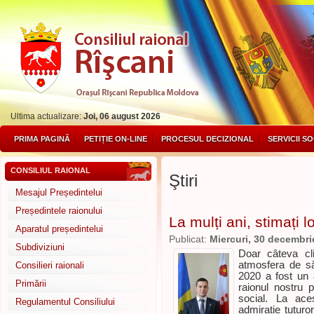
Ultima actualizare:
Joi, 06 august 2026
PRIMA PAGINĂ
PETIȚIE ON-LINE
PROCESUL DECIZIONAL
SERVICII S
CONSILIUL RAIONAL
Ştiri
Mesajul Președintelui
Președintele raionului
La mulți ani, stimați l
Aparatul președintelui
Publicat:
Miercuri, 30 decembri
Subdiviziuni
Doar câteva cl
atmosfera de să
Consilieri raionali
2020 a fost un 
Primării
raionul nostru 
social. La ace
Regulamentul Consiliului
admirație tuturo