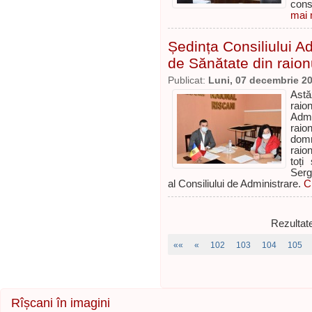
cons
mai m
Ședința Consiliului A
de Sănătate din raion
Publicat:
Luni, 07 decembrie 2
Astă
raio
Admi
raio
dom
raio
toți
Serg
al Consiliului de Administrare.
C
Rezultat
««
«
102
103
104
105
Rîșcani în imagini