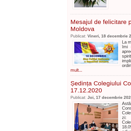
Mesajul de felicitare 
Moldova
Publicat:
Vineri, 18 decembrie 
La mu
îmi 
apre
spiri
impl
ordi
mult...
Ședința Colegiului Co
17.12.2020
Publicat:
Joi, 17 decembrie 202
Astă
Cons
Cole
zi: 
Cole
18.0