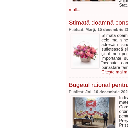
adjun
Stat
mult...
Stimată doamnă consi
Publicat:
Marţi, 15 decembrie 2
Stimată doamnă
cele mai sinc
adresăm sinc
sufletească și
și al meu pers
importante su
începute, oa
bunăstare famil
Citeşte mai mu
Bugetul raional pentr
Publicat:
Joi, 10 decembrie 202
Indi
mate
Cons
ordi
pentr
Preş
Pris