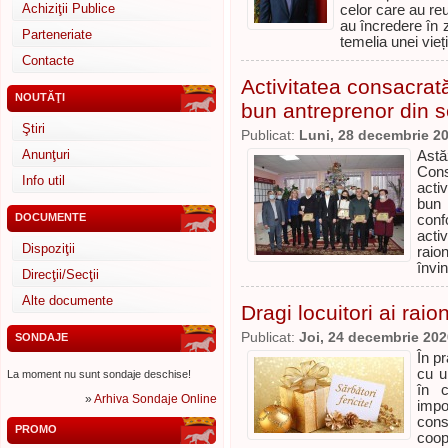
Achiziţii Publice
celor care au reu
au încredere în 
Parteneriate
temelia unei vie
Contacte
Activitatea consacrată 
NOUTĂŢI
bun antreprenor din s
Ştiri
Publicat:
Luni, 28 decembrie 2
Anunţuri
Astă
Cons
Info util
activ
bun 
DOCUMENTE
conf
acti
Dispoziţii
raio
învi
Direcţii/Secţii
Alte documente
Dragi locuitori ai raio
Publicat:
Joi, 24 decembrie 202
SONDAJE
În p
cu u
La moment nu sunt sondaje deschise!
în c
»
Arhiva Sondaje Online
impo
cons
PROMO
coop