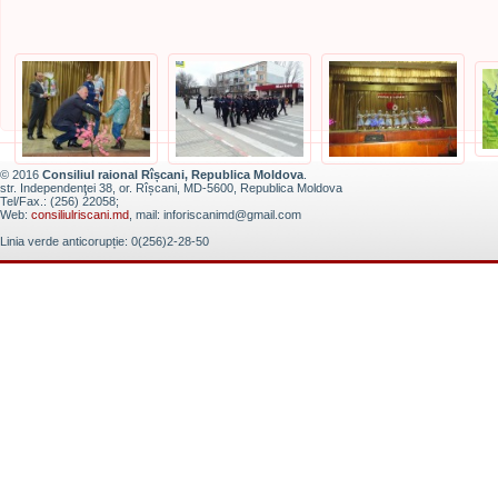
© 2016
Consiliul raional Rîșcani, Republica Moldova
.
str. Independenţei 38, or. Rîșcani, MD-5600, Republica Moldova
Tel/Fax.: (256) 22058;
Web:
consiliulriscani.md
, mail: inforiscanimd@gmail.com
Linia verde anticorupție: 0(256)2-28-50