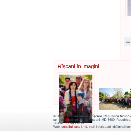
««
Rîșcani în imagini
© 2016
Consiliul raional Rîșcani, Republica Moldo
str. Independenţei 38, or. Rîșcani, MD-5600, Republic
Tel/Fax.: (256) 22058;
Web:
consiliulriscani.md
, mail: inforiscanimd@gmail.co