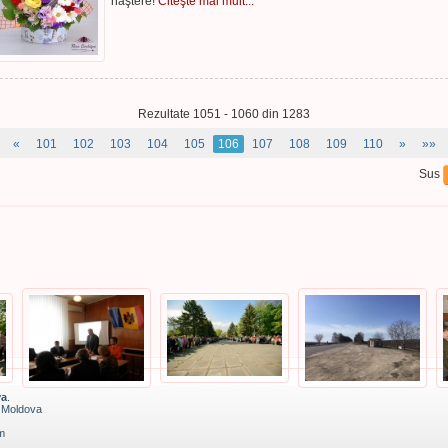
naştere!
Citeşte mai mult...
Rezultate 1051 - 1060 din 1283
«
101
102
103
104
105
106
107
108
109
110
»
»»
Sus
va
.
a Moldova
m