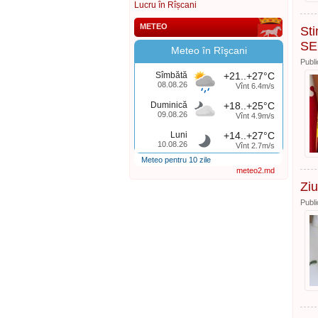
Lucru în Rîșcani
METEO
Sti
SE
Meteo în Rîşcani
Publi
Sîmbătă
+21..+27°C
08.08.26
Vînt 6.4m/s
Duminică
+18..+25°C
09.08.26
Vînt 4.9m/s
Luni
+14..+27°C
10.08.26
Vînt 2.7m/s
Meteo pentru 10 zile
meteo2.md
Ziu
Publi