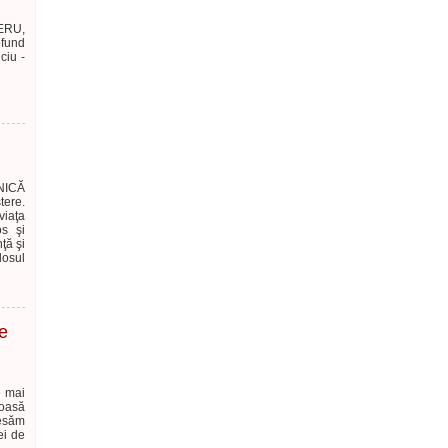
IERU,
ofund
ciu -
NICĂ
tere.
iaţa
os şi
ţă şi
losul
le
e mai
noasă
resăm
ei de