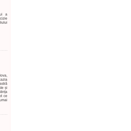
lui a
cizie
iului
dova,
cazia
astră
te și
tința
ot ce
numai