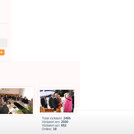
Total vizitatori:
2465
Vizitatori ieri:
2500
Vizitatori azi:
652
Online:
18