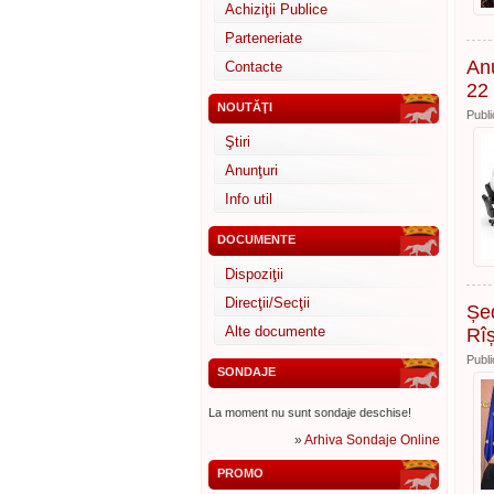
Achiziţii Publice
Parteneriate
Anu
Contacte
22
NOUTĂŢI
Publi
Ştiri
Anunţuri
Info util
DOCUMENTE
Dispoziţii
Direcţii/Secţii
Șed
Alte documente
Rîș
Publi
SONDAJE
La moment nu sunt sondaje deschise!
»
Arhiva Sondaje Online
PROMO