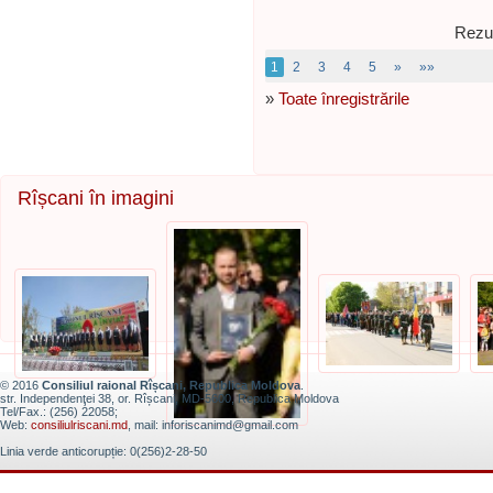
Rezul
1
2
3
4
5
»
»»
»
Toate înregistrările
Rîșcani în imagini
© 2016
Consiliul raional Rîșcani, Republica Moldova
.
str. Independenţei 38, or. Rîșcani, MD-5600, Republica Moldova
Tel/Fax.: (256) 22058;
Web:
consiliulriscani.md
, mail: inforiscanimd@gmail.com
Linia verde anticorupție: 0(256)2-28-50