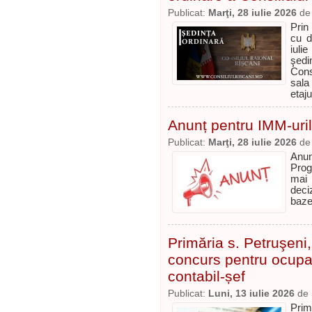
Publicat:
Marţi, 28 iulie 2026
d
Prin
cu d
iuli
şedi
Cons
sala
etaju
Anunț pentru IMM-uril
Publicat:
Marţi, 28 iulie 2026
d
Anun
Prog
mai 
deci
baze
Primăria s. Petruşeni
concurs pentru ocupa
contabil-șef
Publicat:
Luni, 13 iulie 2026
de
Prim