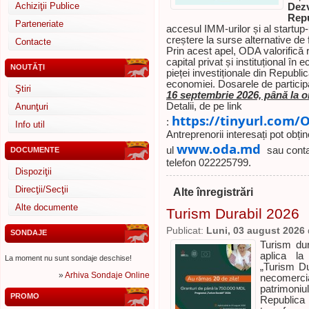
Achiziţii Publice
Dezv
Repu
Parteneriate
accesul IMM-urilor și al startup-
creștere la surse alternative de 
Contacte
Prin acest apel, ODA valorifică 
capital privat și instituțional în
NOUTĂŢI
pieței investiționale din Republi
economiei. Dosarele de particip
Ştiri
16 septembrie 2026, până la o
Detalii, de pe link
Anunţuri
https://tinyurl.com
:
Info util
Antreprenorii interesați pot obți
www.oda.md
ul
sau conta
DOCUMENTE
telefon 022225799.
Dispoziţii
Direcţii/Secţii
Alte înregistrări
Alte documente
Turism Durabil 2026
Publicat:
Luni, 03 august 2026
SONDAJE
Turism du
aplica la
La moment nu sunt sondaje deschise!
„Turism Du
»
Arhiva Sondaje Online
necomercia
patrimoni
PROMO
Republic