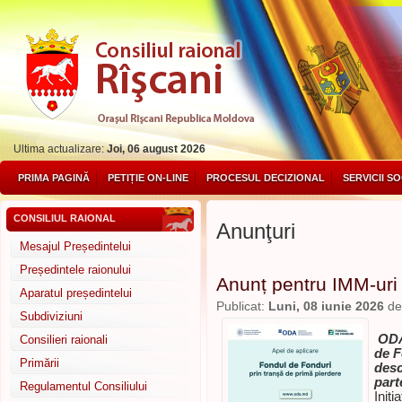
Ultima actualizare:
Joi, 06 august 2026
PRIMA PAGINĂ
PETIȚIE ON-LINE
PROCESUL DECIZIONAL
SERVICII S
CONSILIUL RAIONAL
Anunţuri
Mesajul Președintelui
Președintele raionului
Anunț pentru IMM-uri
Aparatul președintelui
Publicat:
Luni, 08 iunie 2026
d
Subdiviziuni
ODA 
Consilieri raionali
de F
Primării
desc
part
Regulamentul Consiliului
Iniți