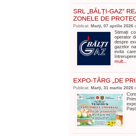
SRL „BĂLȚI-GAZ” 
ZONELE DE PROTEC
Publicat:
Marţi, 07 aprilie 2026
Stimați co
operator d
despre excl
gazelor na
evita care
întreruper
mult...
EXPO-TÂRG „DE PR
Publicat:
Marţi, 31 martie 2026
Cons
Prim
expo
Pașt