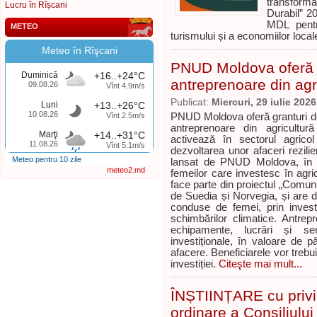
transforma
Lucru în Rîșcani
Durabil” 2
MDL pentru
METEO
turismului și a economiilor local
Meteo în Rîşcani
PNUD Moldova oferă g
Duminică
+16..+24°C
antreprenoare din agr
09.08.26
Vînt 4.9m/s
Publicat:
Miercuri, 29 iulie 2026
Luni
+13..+26°C
10.08.26
Vînt 2.5m/s
PNUD Moldova oferă granturi de
antreprenoare din agricultu
Marţi
+14..+31°C
activează în sectorul agricol
11.08.26
Vînt 5.1m/s
dezvoltarea unor afaceri rezili
Meteo pentru 10 zile
lansat de PNUD Moldova, în c
meteo2.md
femeilor care investesc în agricu
face parte din proiectul „Comunită
de Suedia și Norvegia, și are dr
conduse de femei, prin investi
schimbărilor climatice. Antrep
echipamente, lucrări și ser
investiționale, în valoare de 
afacere. Beneficiarele vor treb
investiției.
Citeşte mai mult...
ÎNȘTIINȚARE cu privi
ordinare a Consiliului