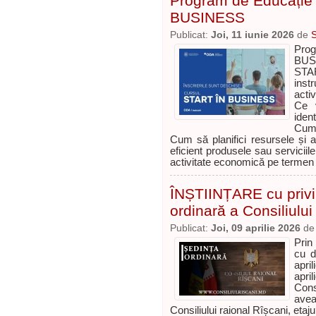
Program de Educație 
BUSINESS
Publicat:
Joi, 11 iunie 2026
de
Prog
BUSI
STAR
inst
activ
Ce v
ident
Cum 
Cum să planifici resursele și a
eficient produsele sau serviciil
activitate economică pe termen
ÎNȘTIINȚARE cu privi
ordinară a Consiliului
Publicat:
Joi, 09 aprilie 2026
d
Prin
cu d
apri
apri
Cons
avea
Consiliului raional Rîșcani, etaju