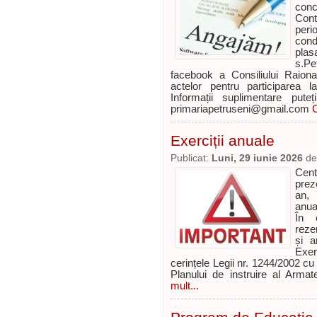
conc
Cont
per
cond
plas
s.P
facebook a Consiliului Raion
actelor pentru participarea 
Informații suplimentare put
primariapetruseni@gmail.com
C
Exerciții anuale
Publicat:
Luni, 29 iunie 2026
d
Cent
prez
an, 
anual
În c
reze
și a
Exer
cerințele Legii nr. 1244/2002 cu
Planului de instruire al Arma
mult...