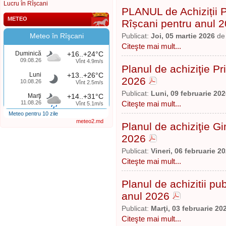
Lucru în Rîșcani
PLANUL de Achiziții P
METEO
Rîșcani pentru anul 
Meteo în Rîşcani
Publicat:
Joi, 05 martie 2026
d
Citeşte mai mult...
Duminică
+16..+24°C
09.08.26
Vînt 4.9m/s
Planul de achiziţie Pr
Luni
+13..+26°C
2026
10.08.26
Vînt 2.5m/s
Publicat:
Luni, 09 februarie 20
Marţi
+14..+31°C
11.08.26
Citeşte mai mult...
Vînt 5.1m/s
Meteo pentru 10 zile
meteo2.md
Planul de achiziţie Gi
2026
Publicat:
Vineri, 06 februarie 2
Citeşte mai mult...
Planul de achizitii pub
anul 2026
Publicat:
Marţi, 03 februarie 20
Citeşte mai mult...