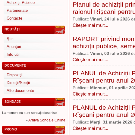
Achiziţii Publice
Planul de achiziții p
Parteneriate
raionul Rîșcani pentr
Contacte
Publicat:
Vineri, 24 iulie 2026
d
Citeşte mai mult...
NOUTĂŢI
RAPORT privind monit
Ştiri
achiziții publice, seme
Anunţuri
Publicat:
Vineri, 03 iulie 2026
d
Info util
Citeşte mai mult...
DOCUMENTE
PLANUL de Achiziții P
Dispoziţii
Rîșcani pentru anul 2
Direcţii/Secţii
Publicat:
Miercuri, 01 aprilie 20
Alte documente
Citeşte mai mult...
SONDAJE
PLANUL de Achiziții P
La moment nu sunt sondaje deschise!
Rîșcani pentru anul 
»
Arhiva Sondaje Online
Publicat:
Marţi, 31 martie 2026
Citeşte mai mult...
PROMO