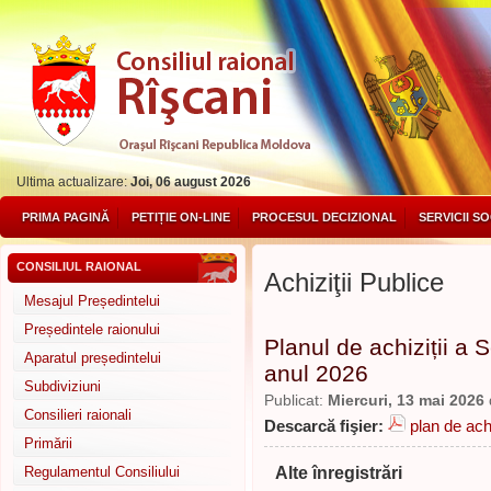
Ultima actualizare:
Joi, 06 august 2026
PRIMA PAGINĂ
PETIȚIE ON-LINE
PROCESUL DECIZIONAL
SERVICII S
CONSILIUL RAIONAL
Achiziţii Publice
Mesajul Președintelui
Președintele raionului
Planul de achiziții a 
Aparatul președintelui
anul 2026
Subdiviziuni
Publicat:
Miercuri, 13 mai 2026
Consilieri raionali
Descarcă fişier:
plan de ach
Primării
Alte înregistrări
Regulamentul Consiliului