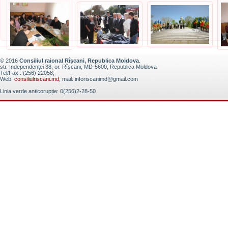
© 2016
Consiliul raional Rîșcani, Republica Moldova
.
str. Independenţei 38, or. Rîșcani, MD-5600, Republica Moldova
Tel/Fax.: (256) 22058;
Web:
consiliulriscani.md
, mail: inforiscanimd@gmail.com
Linia verde anticorupție: 0(256)2-28-50