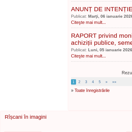
ANUNȚ DE INTENȚIE N
Publicat:
Marţi, 06 ianuarie 202
Citeşte mai mult...
RAPORT privind monit
achiziții publice, seme
Publicat:
Luni, 05 ianuarie 202
Citeşte mai mult...
Rezul
1
2
3
4
5
»
»»
»
Toate înregistrările
Rîșcani în imagini