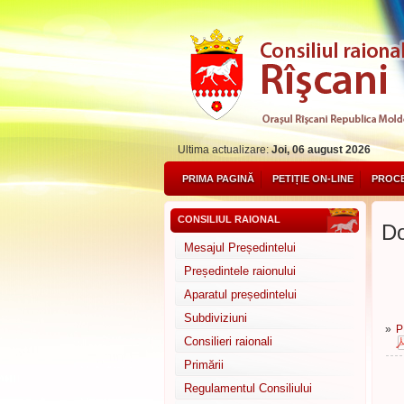
Ultima actualizare:
Joi, 06 august 2026
PRIMA PAGINĂ
PETIȚIE ON-LINE
PROCE
CONSILIUL RAIONAL
Do
Mesajul Președintelui
Președintele raionului
Aparatul președintelui
Subdiviziuni
»
P
Consilieri raionali
Primării
Regulamentul Consiliului