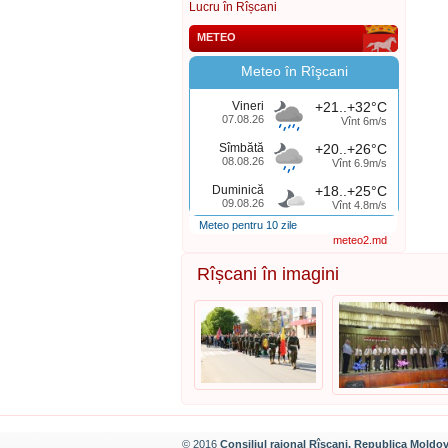
Lucru în Rîșcani
METEO
Meteo în Rîşcani
Vineri
+21..+32°C
07.08.26
Vînt 6m/s
Sîmbătă
+20..+26°C
08.08.26
Vînt 6.9m/s
Duminică
+18..+25°C
09.08.26
Vînt 4.8m/s
Meteo pentru 10 zile
meteo2.md
Rîșcani în imagini
© 2016
Consiliul raional Rîșcani, Republica Moldo