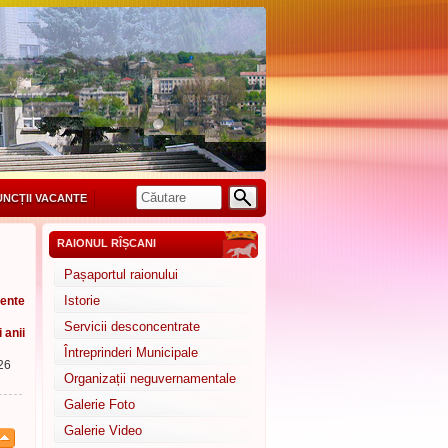
UNCȚII VACANTE
RAIONUL RÎȘCANI
Pașaportul raionului
Istorie
ente
Servicii desconcentrate
i anii
Întreprinderi Municipale
26
Organizații neguvernamentale
Galerie Foto
Galerie Video