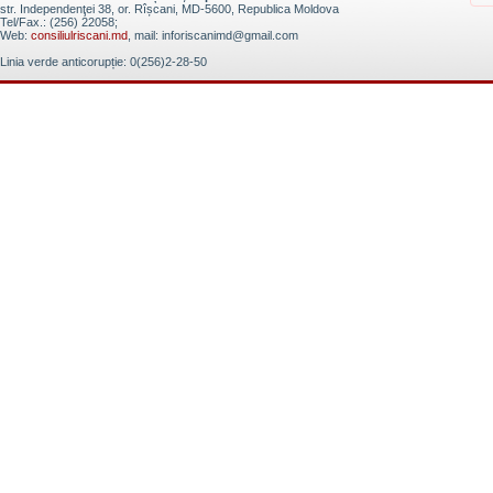
str. Independenţei 38, or. Rîșcani, MD-5600, Republica Moldova
Tel/Fax.: (256) 22058;
Web:
consiliulriscani.md
, mail: inforiscanimd@gmail.com
Linia verde anticorupție: 0(256)2-28-50