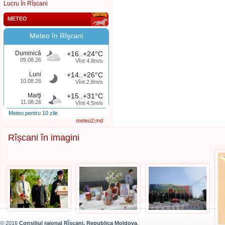
Lucru în Rîșcani
METEO
Meteo în Rîşcani
Duminică
+16..+24°C
09.08.26
Vînt 4.8m/s
Luni
+14..+26°C
10.08.26
Vînt 2.8m/s
Marţi
+15..+31°C
11.08.26
Vînt 4.5m/s
Meteo pentru 10 zile
meteo2.md
Rîșcani în imagini
© 2016
Consiliul raional Rîșcani, Republica Moldova
.