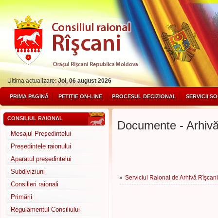
Ultima actualizare:
Joi, 06 august 2026
PRIMA PAGINĂ
PETIȚIE ON-LINE
PROCESUL DECIZIONAL
SERVICII S
CONSILIUL RAIONAL
Documente - Arhivă
Mesajul Președintelui
Președintele raionului
Aparatul președintelui
Subdiviziuni
»
Serviciul Raional de Arhivă Rîşca
Consilieri raionali
Primării
Regulamentul Consiliului