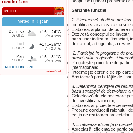
scopul soluţionării problemelor r
Lucru în Rîșcani
Sarcinile funcției:
METEO
1. Efectuează studii de pre-inves
Meteo în Rîşcani
Identifică şi analizează sursele e
Elaborează planuri de punere în a
Duminică
+16..+24°C
Dezvoltă conceptul de investiţii
09.08.26
Vînt 4.8m/s
baza unor indicatori financiari, in
de capital, a bugetului, a resurse
Luni
+14..+26°C
10.08.26
Vînt 2.8m/s
2. Participă în programe de proi
Marţi
+15..+31°C
organizațiile regionale și interna
11.08.26
Vînt 4.5m/s
Pregăteşte proiectele de particip
Meteo pentru 10 zile
internaționale;
meteo2.md
Întocmeşte cererile de aplicare
Analizează posibilităţile de finan
3. Determină cerinţele de resurse
baza strategiei de dezvoltare a r
Colectează datele necesare pentr
de investiţii a raionului;
Elaborează proiectele de investiţ
Propune conducerii raionului id
ce ţin de realizarea proiectеlor.
4. Evaluează eficienţa proiectelor
Apreciază eficienţa de participa