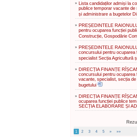
»
Lista candidaților admiși la c
publice temporar vacante de s
și administrare a bugetelor D
»
PREȘEDINTELE RAIONULUI 
pentru ocuparea funcției publ
Construcție, Gospodărie Com
»
PREȘEDINTELE RAIONULUI R
concursului pentru ocuparea f
specialist Secția Agricultură ș
»
DIRECȚIA FINANȚE RÎȘCANI 
concursului pentru ocuparea f
vacante, specialist, secția de
bugetului
»
DIRECȚIA FINANȚE RÎȘCANI
ocuparea funcției publice tem
SECȚIA ELABORARE ȘI A
Rezul
1
2
3
4
5
»
»»