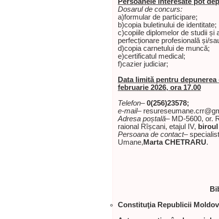
Persoanele interesate pot dep
Dosarul de concurs:
a)formular de participare;
b)copia buletinului de identitate;
c)copiile diplomelor de studii și 
perfecționare profesională și/sa
d)copia carnetului de muncă;
e)certificatul medical;
f)cazier judiciar;
Data limită pentru depunerea
februarie 2026
, ora 17.00
Telefon
–
0(256)2
3578
;
e-mail
– resureseumane.crr@gm
Adresa poștală
– MD-5600, or. Rî
raional Rîșcani, etajul IV,
biroul
Persoana de contact
– specialis
Umane,
Marta CHETRARU
.
Bi
Constituţia Republicii Moldo