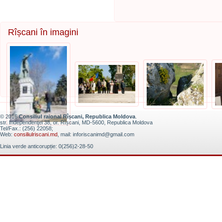
Rîșcani în imagini
© 2016
Consiliul raional Rîșcani, Republica Moldova
.
str. Independenţei 38, or. Rîșcani, MD-5600, Republica Moldova
Tel/Fax.: (256) 22058;
Web:
consiliulriscani.md
, mail: inforiscanimd@gmail.com
Linia verde anticorupție: 0(256)2-28-50