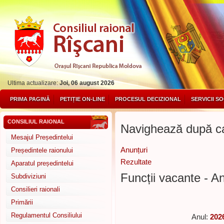
Ultima actualizare:
Joi, 06 august 2026
PRIMA PAGINĂ
PETIȚIE ON-LINE
PROCESUL DECIZIONAL
SERVICII S
CONSILIUL RAIONAL
Navighează după ca
Mesajul Președintelui
Anunțuri
Președintele raionului
Rezultate
Aparatul președintelui
Funcții vacante - An
Subdiviziuni
Consilieri raionali
Primării
Regulamentul Consiliului
Anul:
202