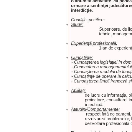
o anumită activitate, ca ped
urmare a sentinţei judecătoreş
interdicţie.
Condiţii specifice:
Studii:
S
uperioare, de l
tehnic, managemen
Experienţă profesională:
1 an de experienț
Cunoştinţe:
- Cunoașterea legislației în dom
- Cunoașterea managementului atr
- Cunoașterea modului de funcțio
- Cunoștințe de operare la calcu
- Cunoașterea limbii franceză și 
Abilităţi:
de lucru cu informația, p
proiectare, consultare, i
în echipă.
Atitudini/Comportamente:
respect față de oameni, in
rezolvarea problemelor, fle
dezvoltare profesională 