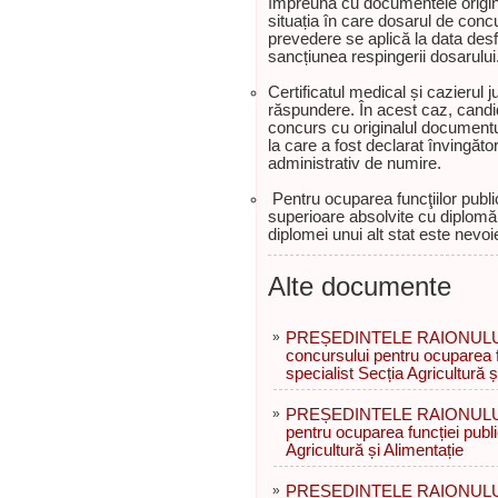
împreună cu documentele originale
situația în care dosarul de con
prevedere se aplică la data desf
sancțiunea respingerii dosarului
Certificatul medical și cazierul ju
răspundere. În acest caz, candi
concurs cu originalul documentu
la care a fost declarat învingăto
administrativ de numire.
Pentru ocuparea funcţiilor public
superioare absolvite cu diplomă 
diplomei unui alt stat este nevoi
Alte documente
»
PREȘEDINTELE RAIONULUI R
concursului pentru ocuparea f
specialist Secția Agricultură ș
»
PREȘEDINTELE RAIONULUI 
pentru ocuparea funcției publ
Agricultură și Alimentație
»
PREȘEDINTELE RAIONULUI 