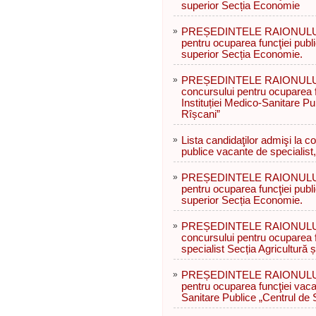
superior Secția Economie
»
PREȘEDINTELE RAIONULUI 
pentru ocuparea funcţiei publ
superior Secția Economie.
»
PREȘEDINTELE RAIONULUI R
concursului pentru ocuparea f
Instituției Medico-Sanitare P
Rîșcani”
»
Lista candidaţilor admişi la c
publice vacante de specialist,
»
PREȘEDINTELE RAIONULUI 
pentru ocuparea funcţiei publ
superior Secția Economie.
»
PREȘEDINTELE RAIONULUI R
concursului pentru ocuparea f
specialist Secția Agricultură ș
»
PREȘEDINTELE RAIONULUI 
pentru ocuparea funcţiei vacan
Sanitare Publice „Centrul de