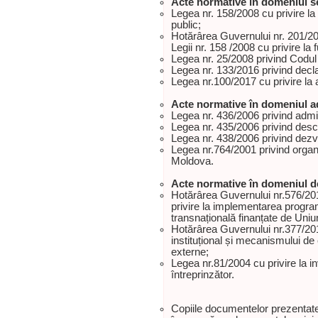
Acte normative în domeniul se
Legea nr. 158/2008 cu privire la f
public;
Hotărârea Guvernului nr. 201/20
Legii nr. 158 /2008 cu privire la f
Legea nr. 25/2008 privind Codul 
Legea nr. 133/2016 privind decla
Legea nr.100/2017 cu privire la 
Acte normative în domeniul ad
Legea nr. 436/2006 privind admin
Legea nr. 435/2006 privind desc
Legea nr. 438/2006 privind dezv
Legea nr.764/2001 privind organi
Moldova.
Acte normative în domeniul de
Hotărârea Guvernului nr.576/20
privire la implementarea program
transnațională finanțate de Uni
Hotărârea Guvernului nr.377/201
instituțional și mecanismului d
externe;
Legea nr.81/2004 cu privire la inv
întreprinzător.
Copiile documentelor prezentate 