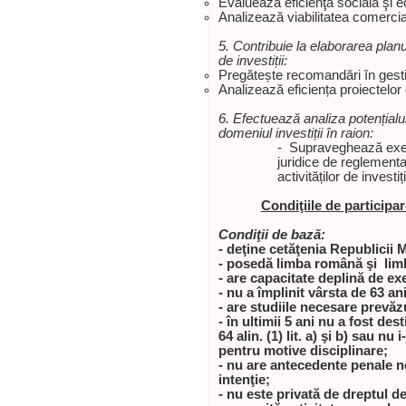
Evalueaza eficienţa socială şi 
Analizează viabilitatea comercial
5. Contribuie la elaborarea planu
de investiții:
Pregătește recomandări în gestio
Analizează eficiența proiectelor d
6. Efectuează analiza potențialulu
domeniul investiții în raion:
- Supraveghează execu
juridice de reglementa
activităților de investiți
Condiţiile de participa
Condiţii de bază:
-
deţine cetăţenia Republicii 
-
posedă limba română şi limbil
-
are capacitate deplină de ex
-
nu a împlinit vârsta de 63 ani
-
are studiile necesare prevăz
-
în ultimii 5 ani nu a fost des
64 alin. (1) lit. a) şi b) sau n
pentru motive disciplinare;
-
nu are antecedente penale ne
intenţie;
-
nu este privată de dreptul d