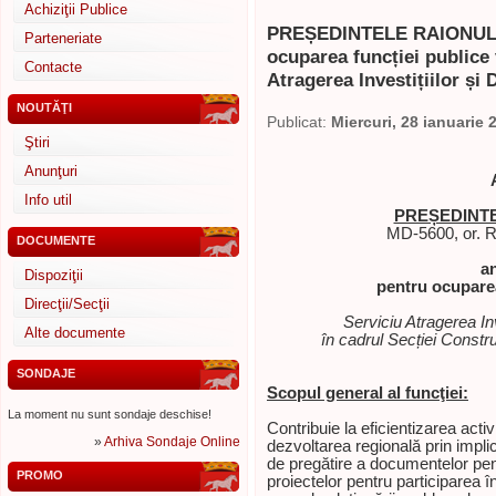
Achiziţii Publice
PREȘEDINTELE RAIONULUI
Parteneriate
ocuparea funcției publice 
Contacte
Atragerea Investițiilor și
NOUTĂŢI
Publicat:
Miercuri, 28 ianuarie 
Ştiri
Anunţuri
Info util
PREȘEDINTE
MD-5600, or. Rî
DOCUMENTE
a
Dispoziţii
pentru ocuparea
Direcţii/Secţii
Serviciu Atragerea In
Alte documente
în cadrul Secției Constr
SONDAJE
Scopul general al funcţiei:
La moment nu sunt sondaje deschise!
Contribuie la eficientizarea activi
»
Arhiva Sondaje Online
dezvoltarea regională prin impli
de pregătire a documentelor pent
PROMO
proiectelor pentru participarea î