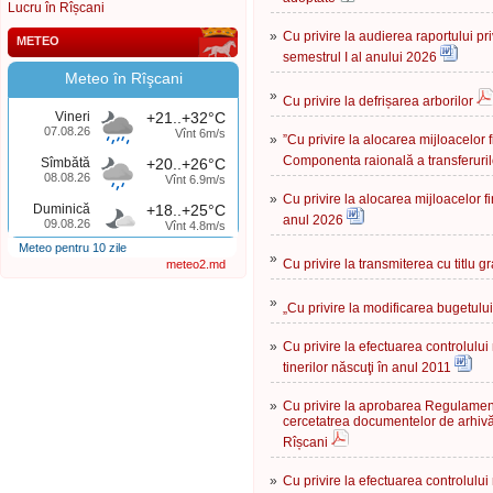
Lucru în Rîșcani
»
Cu privire la audierea raportului p
METEO
semestrul I al anului 2026
Meteo în Rîşcani
»
Cu privire la defrișarea arborilor
Vineri
+21..+32°C
07.08.26
Vînt 6m/s
»
”Сu privire la alocarea mijloacelor
Componenta raională a transferuril
Sîmbătă
+20..+26°C
08.08.26
Vînt 6.9m/s
»
Сu privire la alocarea mijloacelor f
Duminică
+18..+25°C
anul 2026
09.08.26
Vînt 4.8m/s
Meteo pentru 10 zile
»
Cu privire la transmiterea cu titlu gr
meteo2.md
»
„Cu privire la modificarea bugetulu
»
Cu privire la efectuarea controlului
tinerilor născuţi în anul 2011
»
Cu privire la aprobarea Regulament
cercetatrea documentelor de arhivă 
Rîșcani
»
Cu privire la efectuarea controlului 