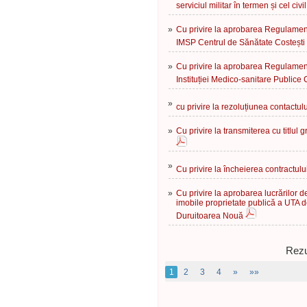
serviciul militar în termen și cel c
»
Cu privire la aprobarea Regulament
IMSP Centrul de Sănătate Costești
»
Cu privire la aprobarea Regulament
Instituției Medico-sanitare Publice
»
cu privire la rezoluțiunea contactul
»
Cu privire la transmiterea cu titlul 
»
Cu privire la încheierea contractul
»
Cu privire la aprobarea lucrărilor 
imobile proprietate publică a UTA d
Duruitoarea Nouă
Rezu
1
2
3
4
»
»»