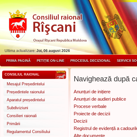
Ultima actualizare:
Joi, 06 august 2026
PRIMA PAGINĂ
PETIȚIE ON-LINE
PROCESUL DECIZIONAL
SERVICII S
CONSILIUL RAIONAL
Navighează după ca
Mesajul Președintelui
Anunțuri de inițiere
Președintele raionului
Anunțuri de audieri publice
Aparatul președintelui
Procese verbale
Subdiviziuni
Proiecte de decizii
Consilieri raionali
Decizii
Primării
Registrul de evidență a cadouril
Regulamentul Consiliului
Alte documente