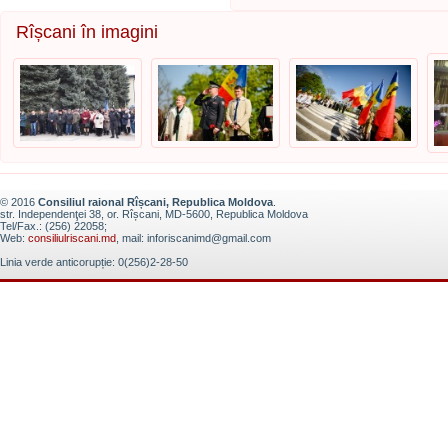
Rîșcani în imagini
© 2016
Consiliul raional Rîșcani, Republica Moldova
.
str. Independenţei 38, or. Rîșcani, MD-5600, Republica Moldova
Tel/Fax.: (256) 22058;
Web:
consiliulriscani.md
, mail: inforiscanimd@gmail.com
Linia verde anticorupție: 0(256)2-28-50