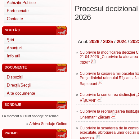
Achiziţii Publice
Procesul decizional 
Parteneriate
2026
Contacte
NOUTĂŢI
Ştiri
Anul:
2026
/
2025
/
2024
/
202
Anunţuri
»
Cu privire la modificarea deciziei Co
Info util
21.04.2026 ,,Cu privire la alocarea
2026”
DOCUMENTE
»
Cu privire la casarea mijloacelor fi
Dispoziţii
Președintelui raionului Rîșcani afl
Șaptebani
Direcţii/Secţii
Alte documente
»
Cu privire la conferirea distincți
RÎȘCANI”
SONDAJE
»
Cu privire la reorganizarea Instituți
La moment nu sunt sondaje deschise!
Gherman” Zăicani
»
Arhiva Sondaje Online
»
Cu privire la scoaterea de la control
executate, abrogarea unor decizii şi
PROMO
adoptate