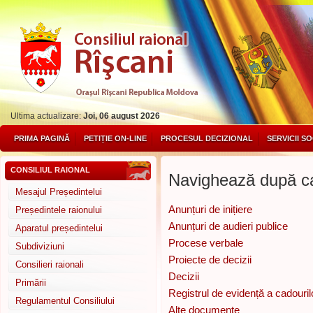
Ultima actualizare:
Joi, 06 august 2026
PRIMA PAGINĂ
PETIȚIE ON-LINE
PROCESUL DECIZIONAL
SERVICII S
CONSILIUL RAIONAL
Navighează după ca
Mesajul Președintelui
Anunțuri de inițiere
Președintele raionului
Anunțuri de audieri publice
Aparatul președintelui
Procese verbale
Subdiviziuni
Proiecte de decizii
Consilieri raionali
Decizii
Primării
Registrul de evidență a cadouril
Regulamentul Consiliului
Alte documente