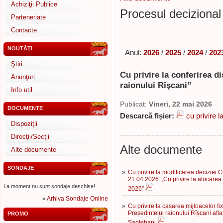
Achiziţii Publice
Procesul decizional 
Parteneriate
Contacte
NOUTĂŢI
Anul:
2026
/
2025
/
2024
/
202
Ştiri
Cu privire la conferirea
Anunţuri
raionului Rîşcani”
Info util
Publicat:
Vineri, 22 mai 2026
DOCUMENTE
Descarcă fișier:
cu privire l
Dispoziţii
Direcţii/Secţii
Alte documente
Alte documente
SONDAJE
»
Cu privire la modificarea deciziei Co
21.04.2026 ,,Cu privire la alocarea
La moment nu sunt sondaje deschise!
2026”
»
Arhiva Sondaje Online
»
Cu privire la casarea mijloacelor fi
Președintelui raionului Rîșcani afl
PROMO
Șaptebani