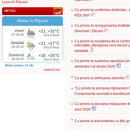
Lucru în Rîșcani
»
Cu privire la conferirea distincți
METEO
RÎȘCANI”
Meteo în Rîşcani
»
Cu privire la reorganizarea Instituți
Vineri
+21..+32°C
Gherman” Zăicani
07.08.26
Vînt 4.4m/s
»
Cu privire la scoaterea de la control
Sîmbătă
+21..+27°C
executate, abrogarea unor decizii şi
08.08.26
Vînt 6.4m/s
adoptate
Duminică
+18..+25°C
09.08.26
Vînt 4.9m/s
»
Cu privire la audierea raportului p
Meteo pentru 10 zile
semestrul I al anului 2026
meteo2.md
»
Cu privire la defrișarea arborilor
»
”Сu privire la alocarea mijloacelor
Componenta raională a transferuril
»
Сu privire la alocarea mijloacelor f
anul 2026
»
Cu privire la transmiterea cu titlu gr