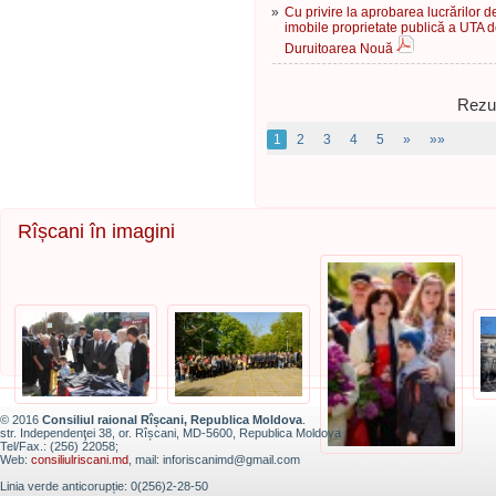
»
Cu privire la aprobarea lucrărilor 
imobile proprietate publică a UTA d
Duruitoarea Nouă
Rezul
1
2
3
4
5
»
»»
Rîșcani în imagini
© 2016
Consiliul raional Rîșcani, Republica Moldova
.
str. Independenţei 38, or. Rîșcani, MD-5600, Republica Moldova
Tel/Fax.: (256) 22058;
Web:
consiliulriscani.md
, mail: inforiscanimd@gmail.com
Linia verde anticorupție: 0(256)2-28-50