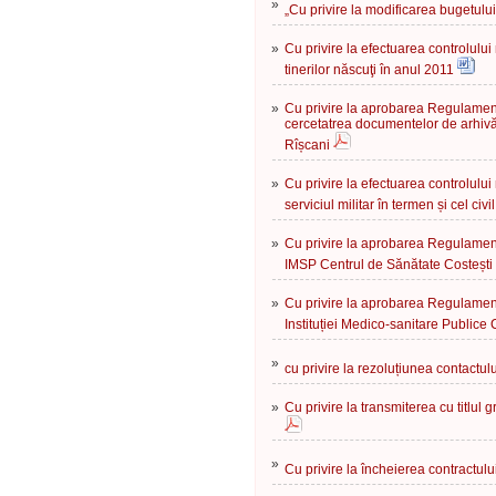
»
„Cu privire la modificarea bugetulu
»
Cu privire la efectuarea controlului
tinerilor născuţi în anul 2011
»
Cu privire la aprobarea Regulament
cercetatrea documentelor de arhivă 
Rîșcani
»
Cu privire la efectuarea controlului 
serviciul militar în termen și cel c
»
Cu privire la aprobarea Regulament
IMSP Centrul de Sănătate Costești
»
Cu privire la aprobarea Regulament
Instituției Medico-sanitare Publice
»
cu privire la rezoluțiunea contactul
»
Cu privire la transmiterea cu titlul 
»
Cu privire la încheierea contractul