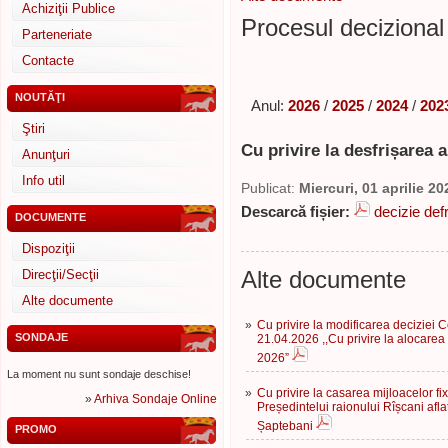
Achiziţii Publice
Procesul decizional 
Parteneriate
Contacte
NOUTĂŢI
Anul:
2026
/
2025
/
2024
/
202
Ştiri
Cu privire la desfrișarea a
Anunţuri
Info util
Publicat:
Miercuri, 01 aprilie 20
Descarcă fișier:
decizie def
DOCUMENTE
Dispoziţii
Alte documente
Direcţii/Secţii
Alte documente
»
Cu privire la modificarea deciziei Co
SONDAJE
21.04.2026 ,,Cu privire la alocarea
2026”
La moment nu sunt sondaje deschise!
»
Cu privire la casarea mijloacelor fi
»
Arhiva Sondaje Online
Președintelui raionului Rîșcani afl
Șaptebani
PROMO