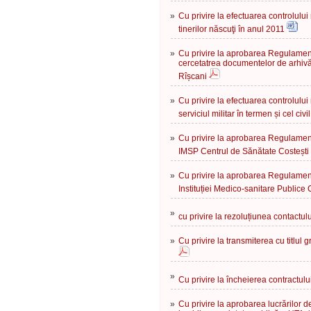
»
Cu privire la efectuarea controlului
tinerilor născuţi în anul 2011
»
Cu privire la aprobarea Regulament
cercetatrea documentelor de arhivă 
Rîșcani
»
Cu privire la efectuarea controlului 
serviciul militar în termen și cel c
»
Cu privire la aprobarea Regulament
IMSP Centrul de Sănătate Costești
»
Cu privire la aprobarea Regulament
Instituției Medico-sanitare Publice
»
cu privire la rezoluțiunea contactul
»
Cu privire la transmiterea cu titlul 
»
Cu privire la încheierea contractul
»
Cu privire la aprobarea lucrărilor 