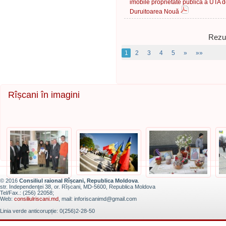
imobile proprietate publică a UTA d
Duruitoarea Nouă
Rezul
1
2
3
4
5
»
»»
Rîșcani în imagini
© 2016
Consiliul raional Rîșcani, Republica Moldova
.
str. Independenţei 38, or. Rîșcani, MD-5600, Republica Moldova
Tel/Fax.: (256) 22058;
Web:
consiliulriscani.md
, mail: inforiscanimd@gmail.com
Linia verde anticorupție: 0(256)2-28-50