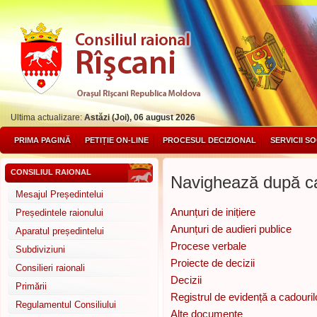
Ultima actualizare:
Astăzi (Joi), 06 august 2026
PRIMA PAGINĂ
PETIȚIE ON-LINE
PROCESUL DECIZIONAL
SERVICII S
CONSILIUL RAIONAL
Navighează după ca
Mesajul Președintelui
Anunțuri de inițiere
Președintele raionului
Anunțuri de audieri publice
Aparatul președintelui
Procese verbale
Subdiviziuni
Proiecte de decizii
Consilieri raionali
Decizii
Primării
Registrul de evidență a cadouril
Regulamentul Consiliului
Alte documente