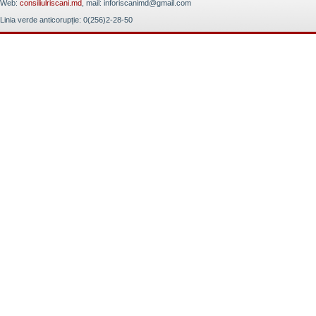
Web:
consiliulriscani.md
, mail: inforiscanimd@gmail.com
Linia verde anticorupție: 0(256)2-28-50