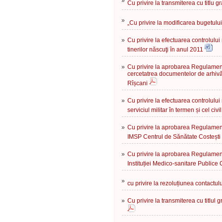
»
Cu privire la transmiterea cu titlu gr
»
„Cu privire la modificarea bugetulu
»
Cu privire la efectuarea controlului
tinerilor născuţi în anul 2011
»
Cu privire la aprobarea Regulament
cercetatrea documentelor de arhivă 
Rîșcani
»
Cu privire la efectuarea controlului 
serviciul militar în termen și cel c
»
Cu privire la aprobarea Regulament
IMSP Centrul de Sănătate Costești
»
Cu privire la aprobarea Regulament
Instituției Medico-sanitare Publice
»
cu privire la rezoluțiunea contactul
»
Cu privire la transmiterea cu titlul 