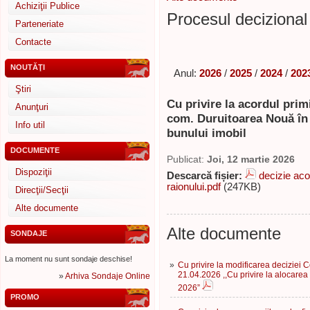
Achiziţii Publice
Procesul decizional 
Parteneriate
Contacte
NOUTĂŢI
Anul:
2026
/
2025
/
2024
/
202
Ştiri
Cu privire la acordul primi
Anunţuri
com. Duruitoarea Nouă în 
Info util
bunului imobil
DOCUMENTE
Publicat:
Joi, 12 martie 2026
Dispoziţii
Descarcă fișier:
decizie aco
raionului.pdf
(247KB)
Direcţii/Secţii
Alte documente
Alte documente
SONDAJE
La moment nu sunt sondaje deschise!
»
Cu privire la modificarea deciziei Co
21.04.2026 ,,Cu privire la alocarea
»
Arhiva Sondaje Online
2026”
PROMO