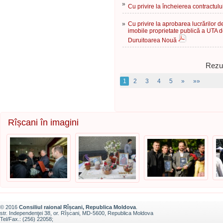
»
Cu privire la încheierea contractul
»
Cu privire la aprobarea lucrărilor 
imobile proprietate publică a UTA d
Duruitoarea Nouă
Rezul
1
2
3
4
5
»
»»
Rîșcani în imagini
© 2016
Consiliul raional Rîșcani, Republica Moldova
.
str. Independenţei 38, or. Rîșcani, MD-5600, Republica Moldova
Tel/Fax.: (256) 22058;