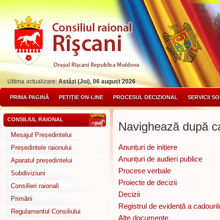
Ultima actualizare:
Astăzi (Joi), 06 august 2026
PRIMA PAGINĂ
PETIȚIE ON-LINE
PROCESUL DECIZIONAL
SERVICII S
CONSILIUL RAIONAL
Navighează după ca
Mesajul Președintelui
Anunțuri de inițiere
Președintele raionului
Anunțuri de audieri publice
Aparatul președintelui
Procese verbale
Subdiviziuni
Proiecte de decizii
Consilieri raionali
Decizii
Primării
Registrul de evidență a cadouril
Regulamentul Consiliului
Alte documente