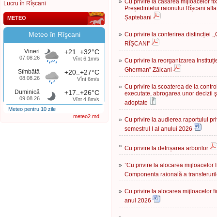
»
Cu privire la casarea mijloacelor fi
Lucru în Rîșcani
Președintelui raionului Rîșcani afl
Șaptebani
METEO
Meteo în Rîşcani
»
Cu privire la conferirea distincți
RÎȘCANI”
Vineri
+21..+32°C
07.08.26
Vînt 6.1m/s
»
Cu privire la reorganizarea Instituți
Gherman” Zăicani
Sîmbătă
+20..+27°C
08.08.26
Vînt 6m/s
»
Cu privire la scoaterea de la control
Duminică
+17..+26°C
executate, abrogarea unor decizii şi
09.08.26
Vînt 4.8m/s
adoptate
Meteo pentru 10 zile
meteo2.md
»
Cu privire la audierea raportului p
semestrul I al anului 2026
»
Cu privire la defrișarea arborilor
»
”Сu privire la alocarea mijloacelor
Componenta raională a transferuril
»
Сu privire la alocarea mijloacelor f
anul 2026