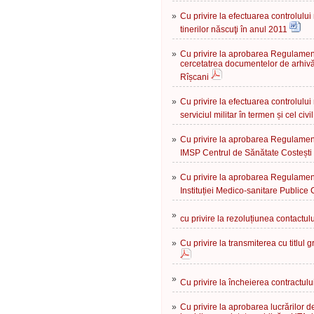
»
Cu privire la efectuarea controlului
tinerilor născuţi în anul 2011
»
Cu privire la aprobarea Regulament
cercetatrea documentelor de arhivă 
Rîșcani
»
Cu privire la efectuarea controlului 
serviciul militar în termen și cel c
»
Cu privire la aprobarea Regulament
IMSP Centrul de Sănătate Costești
»
Cu privire la aprobarea Regulament
Instituției Medico-sanitare Publice
»
cu privire la rezoluțiunea contactul
»
Cu privire la transmiterea cu titlul 
»
Cu privire la încheierea contractul
»
Cu privire la aprobarea lucrărilor 