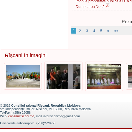
imobile proprietate publică a UTA d
Duruitoarea Nouă
Rezul
1
2
3
4
5
»
»»
Rîșcani în imagini
© 2016
Consiliul raional Rîșcani, Republica Moldova
.
str. Independenţei 38, or. Rîșcani, MD-5600, Republica Moldova
Tel/Fax.: (256) 22058;
Web:
consiliulriscani.md
, mail: inforiscanimd@gmail.com
Linia verde anticorupție: 0(256)2-28-50