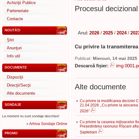
Achiziţii Publice
Procesul decizional 
Parteneriate
Contacte
NOUTĂŢI
Anul:
2026
/
2025
/
2024
/
202
Ştiri
Cu privire la transmiterea 
Anunţuri
Info util
Publicat:
Miercuri, 14 mai 2025
Descarcă fișier:
img 0001.p
DOCUMENTE
Dispoziţii
Alte documente
Direcţii/Secţii
Alte documente
»
Cu privire la modificarea deciziei Co
SONDAJE
21.04.2026 ,,Cu privire la alocarea
2026”
La moment nu sunt sondaje deschise!
»
Cu privire la casarea mijloacelor fi
»
Arhiva Sondaje Online
Președintelui raionului Rîșcani afl
Șaptebani
PROMO