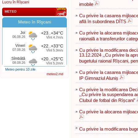
Lucru în Rîșcani
imobile
METEO
»
Cu privire la casarea mijloacelo
află în subordinea DÎTS
Meteo în Rîşcani
Joi
+23..+34°C
»
Cu privire la alocarea mijloa
06.08.26
Vînt 4.7m/s
raională a transferurilor cate
Vineri
+22..+33°C
07.08.26
»
Cu privire la modificarea deciz
Vînt 5.3m/s
13.12.2024 ,,Cu privire la apr
Sîmbătă
+20..+25°C
bugetului raional Rîșcani, pen
08.08.26
Vînt 5.2m/s
Meteo pentru 10 zile
»
Cu privire la casarea mijloace
meteo2.md
IP Gimnaziul Aluniș
»
Cu privire la modificarea Deciz
,,Cu privire la suspendarea act
Clubul de fotbal din Rîșcani”
»
Cu privire la alocarea mijloac
»
Cu privire la modificarea buge