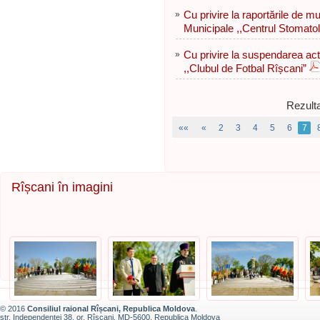
»
Cu privire la raportările de mu
Мuniсiрale ,,Сеntrul Stomatol
»
Cu privire la suspendarea activ
,,Clubul de Fotbal Rîșcani”
Rezulta
««
«
2
3
4
5
6
7
Rîșcani în imagini
© 2016
Consiliul raional Rîșcani, Republica Moldova
.
str. Independenţei 38, or. Rîșcani, MD-5600, Republica Moldova