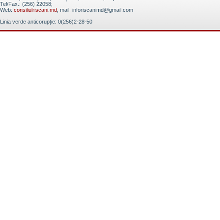
Tel/Fax.: (256) 22058;
Web:
consiliulriscani.md
, mail: inforiscanimd@gmail.com
Linia verde anticorupție: 0(256)2-28-50