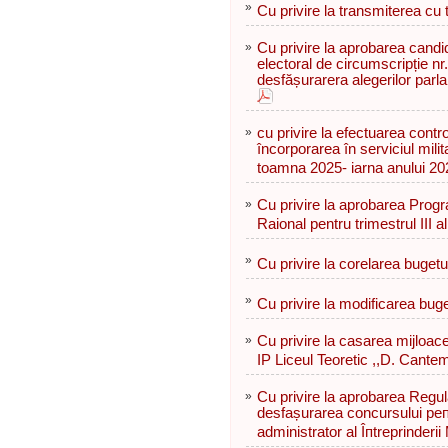
»
Cu privire la transmiterea сu ti
»
Сu privire la aprobarea саndid
electoral de circumscripție nr
desfășurarera alegerilor par
»
cu privire la efectuarea control
încorporarea în serviciul milita
toamna 2025- iarna anului 20
»
Cu privire la aprobarea Progra
Raional pentru trimestrul III a
»
Cu privire la corelarea bugetu
»
Cu privire la modificarea buge
»
Cu privire la casarea mijloace
IP Liceul Teoretic ,,D. Cantem
»
Сu privire la aprobarea Rеgul
desfașurarea concursului реп
administrator al Îпtreprinderii