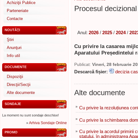
Achiziţii Publice
Procesul decizional 
Parteneriate
Contacte
NOUTĂŢI
Anul:
2026
/
2025
/
2024
/
202
Ştiri
Cu privire la casarea mijl
Anunţuri
Aparatului Președintelui r
Info util
Publicat:
Vineri, 28 februarie 2
DOCUMENTE
Descarcă fișier:
decizia ca
Dispoziţii
Direcţii/Secţii
Alte documente
Alte documente
SONDAJE
»
Cu privire la rezoluțiunea con
La moment nu sunt sondaje deschise!
»
Cu privire la schimbarea dome
»
Arhiva Sondaje Online
»
Cu privire la acordul primirii c
PROMO
statului, în administrarea Apar