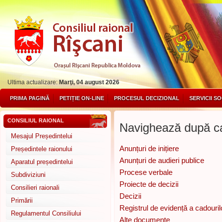
Ultima actualizare:
Marţi, 04 august 2026
PRIMA PAGINĂ
PETIȚIE ON-LINE
PROCESUL DECIZIONAL
SERVICII S
CONSILIUL RAIONAL
Navighează după ca
Mesajul Președintelui
Anunțuri de inițiere
Președintele raionului
Anunțuri de audieri publice
Aparatul președintelui
Procese verbale
Subdiviziuni
Proiecte de decizii
Consilieri raionali
Decizii
Primării
Registrul de evidență a cadouril
Regulamentul Consiliului
Alte documente