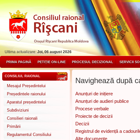
Ultima actualizare:
Joi, 06 august 2026
PRIMA PAGINĂ
PETIȚIE ON-LINE
PROCESUL DECIZIONAL
SERVICII S
CONSILIUL RAIONAL
Navighează după ca
Mesajul Președintelui
Anunțuri de inițiere
Președintele raionului
Anunțuri de audieri publice
Aparatul președintelui
Procese verbale
Subdiviziuni
Proiecte de decizii
Consilieri raionali
Decizii
Primării
Registrul de evidență a cadouril
Regulamentul Consiliului
Alte documente