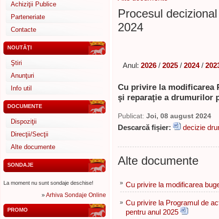
Achiziţii Publice
Procesul decizional 
Parteneriate
2024
Contacte
NOUTĂŢI
Ştiri
Anul:
2026
/
2025
/
2024
/
202
Anunţuri
Cu privire la modificarea 
Info util
şi reparaţie a drumurilor 
DOCUMENTE
Publicat:
Joi, 08 august 2024
Dispoziţii
Descarcă fișier:
decizie dr
Direcţii/Secţii
Alte documente
Alte documente
SONDAJE
»
La moment nu sunt sondaje deschise!
Cu privire la modificarea buge
»
Arhiva Sondaje Online
»
Cu privire la Programul de act
PROMO
pentru anul 2025