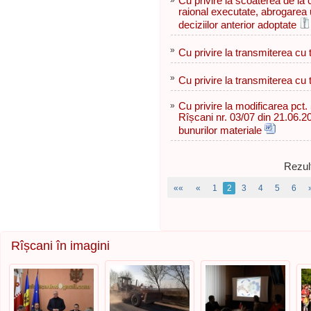
»
Cu privire la scoaterea de la c
raional executate, abrogarea u
deciziilor anterior adoptate
»
Cu privire la transmiterea cu ti
»
Cu privire la transmiterea cu ti
»
Cu privire la modificarea pct. 
Rîșcani nr. 03/07 din 21.06.20
bunurilor materiale
Rezult
««
«
1
2
3
4
5
6
Rîșcani în imagini