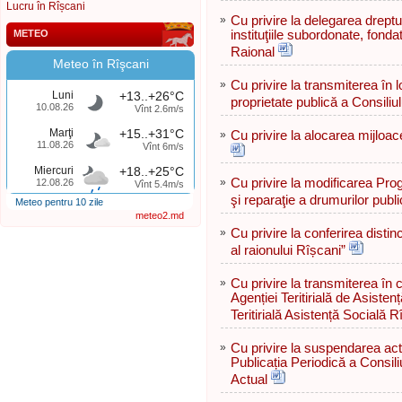
Lucru în Rîșcani
»
Cu privire la delegarea dreptul
METEO
instituţiile subordonate, fonda
Raional
Meteo în Rîşcani
»
Cu privire la transmiterea în l
Luni
+13..+26°C
proprietate publică a Consiliu
10.08.26
Vînt 2.6m/s
Marţi
+15..+31°C
»
Cu privire la alocarea mijloac
11.08.26
Vînt 6m/s
Miercuri
+18..+25°C
»
Cu privire la modificarea Prog
12.08.26
Vînt 5.4m/s
şi reparaţie a drumurilor publ
Meteo pentru 10 zile
meteo2.md
»
Cu privire la conferirea di
al raionului Rîșcani”
»
Cu privire la transmiterea în
Agenției Teritirială de Asiste
Teritirială Asistență Socială R
»
Cu privire la suspendarea activ
Publicația Periodică a Consili
Actual