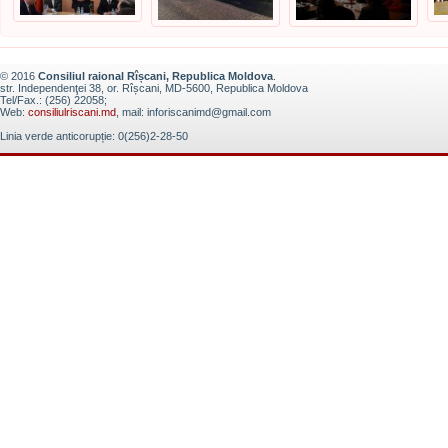
© 2016
Consiliul raional Rîșcani, Republica Moldova
.
str. Independenţei 38, or. Rîșcani, MD-5600, Republica Moldova
Tel/Fax.: (256) 22058;
Web:
consiliulriscani.md
, mail: inforiscanimd@gmail.com
Linia verde anticorupție: 0(256)2-28-50