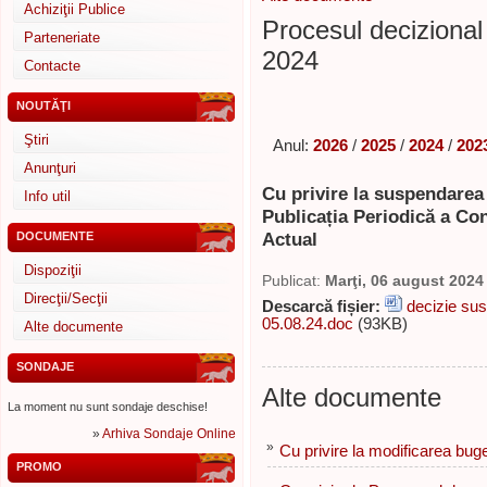
Achiziţii Publice
Procesul decizional 
Parteneriate
2024
Contacte
NOUTĂŢI
Ştiri
Anul:
2026
/
2025
/
2024
/
202
Anunţuri
Cu privire la suspendarea 
Info util
Publicația Periodică a Con
Actual
DOCUMENTE
Dispoziţii
Publicat:
Marţi, 06 august 2024
Direcţii/Secţii
Descarcă fișier:
decizie sus
05.08.24.doc
(93KB)
Alte documente
SONDAJE
Alte documente
La moment nu sunt sondaje deschise!
»
Arhiva Sondaje Online
»
Cu privire la modificarea buge
PROMO