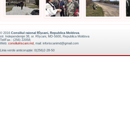
© 2016
Consiliul raional Rîșcani, Republica Moldova
.
str. Independenţei 38, or. Rîșcani, MD-5600, Republica Moldova
Tel/Fax.: (256) 22058;
Web:
consiliulriscani.md
, mail: inforiscanimd@gmail.com
Linia verde anticorupție: 0(256)2-28-50