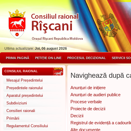
Ultima actualizare:
Joi, 06 august 2026
PRIMA PAGINĂ
PETIȚIE ON-LINE
PROCESUL DECIZIONAL
SERVICII S
CONSILIUL RAIONAL
Navighează după ca
Mesajul Președintelui
Anunțuri de inițiere
Președintele raionului
Anunțuri de audieri publice
Aparatul președintelui
Procese verbale
Subdiviziuni
Proiecte de decizii
Consilieri raionali
Decizii
Primării
Registrul de evidență a cadouril
Regulamentul Consiliului
Alte documente