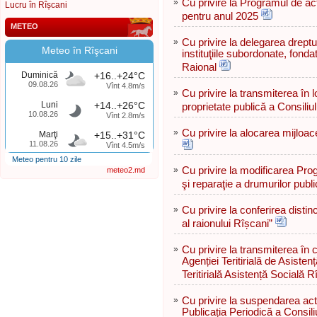
»
Cu privire la Programul de act
Lucru în Rîșcani
pentru anul 2025
METEO
»
Cu privire la delegarea dreptul
Meteo în Rîşcani
instituţiile subordonate, fonda
Raional
Duminică
+16..+24°C
09.08.26
Vînt 4.8m/s
»
Cu privire la transmiterea în l
Luni
+14..+26°C
proprietate publică a Consiliu
10.08.26
Vînt 2.8m/s
»
Cu privire la alocarea mijloac
Marţi
+15..+31°C
11.08.26
Vînt 4.5m/s
Meteo pentru 10 zile
»
Cu privire la modificarea Prog
meteo2.md
şi reparaţie a drumurilor publ
»
Cu privire la conferirea di
al raionului Rîșcani”
»
Cu privire la transmiterea în
Agenției Teritirială de Asiste
Teritirială Asistență Socială R
»
Cu privire la suspendarea activ
Publicația Periodică a Consili