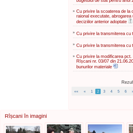
bugetului de stat pentru anul
»
Cu privire la scoaterea de la c
raional executate, abrogarea u
deciziilor anterior adoptate
»
Cu privire la transmiterea cu ti
»
Cu privire la transmiterea cu ti
»
Cu privire la modificarea pct. 
Rîșcani nr. 03/07 din 21.06.20
bunurilor materiale
Rezult
««
«
1
2
3
4
5
6
Rîșcani în imagini