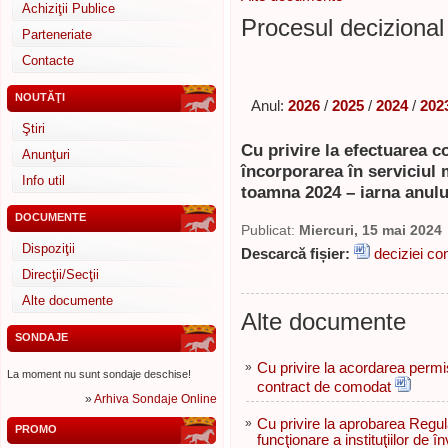
Achiziţii Publice
Procesul decizional 
Parteneriate
Contacte
NOUTĂŢI
Anul:
2026
/
2025
/
2024
/
202
Ştiri
Cu privire la efectuarea co
Anunţuri
încorporarea în serviciul m
Info util
toamna 2024 – iarna anulu
DOCUMENTE
Publicat:
Miercuri, 15 mai 2024
Dispoziţii
Descarcă fișier:
deciziei con
Direcţii/Secţii
Alte documente
Alte documente
SONDAJE
»
Cu privire la acordarea permi
La moment nu sunt sondaje deschise!
contract de comodat
»
Arhiva Sondaje Online
»
Cu privire la aprobarea Regul
PROMO
funcţionare a instituţiilor de 