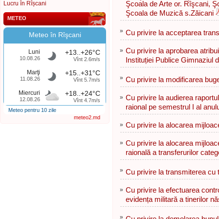
Lucru în Rîșcani
Şcoala de Arte or. Rîşcani, Şc
Şcoala de Muzică s.Zăicani
METEO
»
Сu privire la acceptarea transmi
Meteo în Rîşcani
»
Cu privire la aprobarea atribui
Luni
+13..+26°C
10.08.26
Vînt 2.6m/s
Instituției Publice Gimnaziul d
Marţi
+15..+31°C
»
11.08.26
Cu privire la modificarea buge
Vînt 5.7m/s
Miercuri
+18..+24°C
»
Cu privire la audierea raportu
12.08.26
Vînt 4.7m/s
raional pe semestrul I al anul
Meteo pentru 10 zile
meteo2.md
»
Сu privire la alocarea mijloac
»
Cu privire la alocarea mijloa
raională a transferurilor cate
»
Cu privire la transmiterea cu ti
»
Cu privire la efectuarea contro
evidența militară a tinerilor n
»