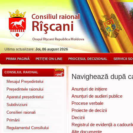
Ultima actualizare:
Joi, 06 august 2026
PRIMA PAGINĂ
PETIȚIE ON-LINE
PROCESUL DECIZIONAL
SERVICII S
CONSILIUL RAIONAL
Navighează după ca
Mesajul Președintelui
Anunțuri de inițiere
Președintele raionului
Anunțuri de audieri publice
Aparatul președintelui
Procese verbale
Subdiviziuni
Proiecte de decizii
Consilieri raionali
Decizii
Primării
Registrul de evidență a cadouril
Regulamentul Consiliului
Alte documente