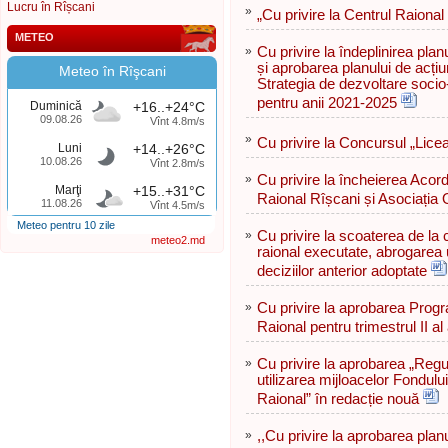
Lucru în Rîșcani
»
„Cu privire la Centrul Raional
METEO
»
Cu privire la îndeplinirea plan
și aprobarea planului de acțiu
Meteo în Rîşcani
Strategia de dezvoltare socio
pentru anii 2021-2025
Duminică
+16..+24°C
09.08.26
Vînt 4.8m/s
»
Cu privire la Concursul „Licea
Luni
+14..+26°C
10.08.26
Vînt 2.8m/s
»
Cu privire la încheierea Acord
Marţi
+15..+31°C
Raional Rîșcani și Asociația
11.08.26
Vînt 4.5m/s
Meteo pentru 10 zile
»
Cu privire la scoaterea de la c
meteo2.md
raional executate, abrogarea u
deciziilor anterior adoptate
»
Cu privire la aprobarea Progra
Raional pentru trimestrul II al
»
Cu privire la aprobarea „Regul
utilizarea mijloacelor Fondulu
Raional” în redacție nouă
»
,,Cu privire la aprobarea planul