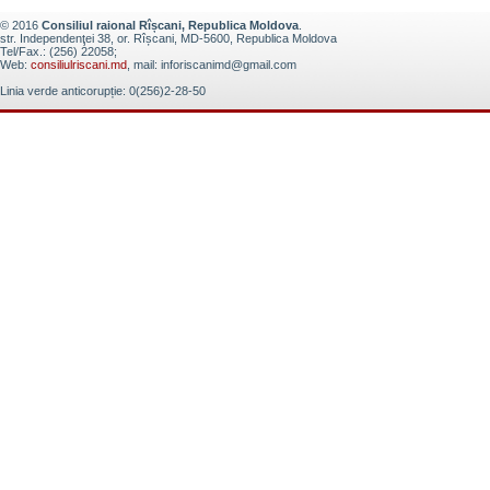
© 2016
Consiliul raional Rîșcani, Republica Moldova
.
str. Independenţei 38, or. Rîșcani, MD-5600, Republica Moldova
Tel/Fax.: (256) 22058;
Web:
consiliulriscani.md
, mail: inforiscanimd@gmail.com
Linia verde anticorupție: 0(256)2-28-50