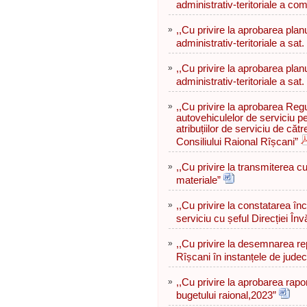
administrativ-teritoriale a co
»
,,Cu privire la aprobarea planul
administrativ-teritoriale a sat
»
,,Cu privire la aprobarea planul
administrativ-teritoriale a sat
»
,,Cu privire la aprobarea Regu
autovehiculelor de serviciu pe
atribuțiilor de serviciu de cătr
Consiliului Raional Rîșcani”
»
,,Cu privire la transmiterea cu 
materiale”
»
,,Cu privire la constatarea înc
serviciu cu șeful Direcției Înv
»
,,Cu privire la desemnarea rep
Rîșcani în instanțele de judec
»
,,Cu privire la aprobarea rapo
bugetului raional,2023”