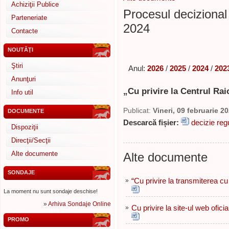
Achiziţii Publice
Procesul decizional 
Parteneriate
2024
Contacte
NOUTĂŢI
Ştiri
Anul:
2026
/
2025
/
2024
/
202
Anunţuri
„Cu privire la Centrul Rai
Info util
Publicat:
Vineri, 09 februarie 2
DOCUMENTE
Descarcă fișier:
decizie reg
Dispoziţii
Direcţii/Secţii
Alte documente
Alte documente
SONDAJE
»
“Cu privire la transmiterea cu 
La moment nu sunt sondaje deschise!
»
Arhiva Sondaje Online
»
Cu privire la site-ul web ofici
PROMO