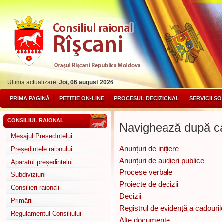
Ultima actualizare:
Joi, 06 august 2026
PRIMA PAGINĂ
PETIȚIE ON-LINE
PROCESUL DECIZIONAL
SERVICII S
CONSILIUL RAIONAL
Navighează după ca
Mesajul Președintelui
Anunțuri de inițiere
Președintele raionului
Anunțuri de audieri publice
Aparatul președintelui
Procese verbale
Subdiviziuni
Proiecte de decizii
Consilieri raionali
Decizii
Primării
Registrul de evidență a cadouril
Regulamentul Consiliului
Alte documente