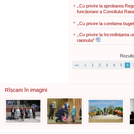
»
,,Cu privire la aprobarea Regu
funcționare a Consiliului Raio
»
,,Cu privire la corelarea buge
»
,,Cu privire la încredințarea un
raionului”
Rezulta
««
«
1
2
3
4
5
6
Rîșcani în imagini