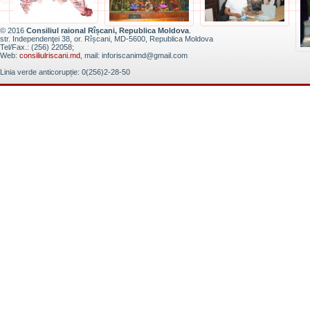
© 2016
Consiliul raional Rîșcani, Republica Moldova
.
str. Independenţei 38, or. Rîșcani, MD-5600, Republica Moldova
Tel/Fax.: (256) 22058;
Web:
consiliulriscani.md
, mail: inforiscanimd@gmail.com
Linia verde anticorupție: 0(256)2-28-50