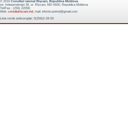
© 2016
Consiliul raional Rîșcani, Republica Moldova
.
str. Independenţei 38, or. Rîșcani, MD-5600, Republica Moldova
Tel/Fax.: (256) 22058;
Web:
consiliulriscani.md
, mail: inforiscanimd@gmail.com
Linia verde anticorupție: 0(256)2-28-50