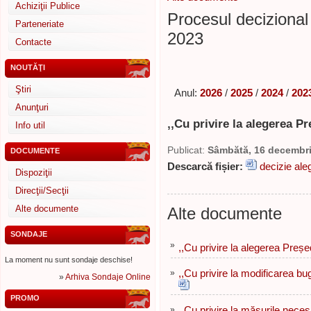
Achiziţii Publice
Procesul decizional 
Parteneriate
2023
Contacte
NOUTĂŢI
Ştiri
Anul:
2026
/
2025
/
2024
/
202
Anunţuri
,,Cu privire la alegerea Pr
Info util
Publicat:
Sâmbătă, 16 decembr
DOCUMENTE
Descarcă fișier:
decizie ale
Dispoziţii
Direcţii/Secţii
Alte documente
Alte documente
SONDAJE
»
,,Cu privire la alegerea Președ
La moment nu sunt sondaje deschise!
»
,,Cu privire la modificarea bu
»
Arhiva Sondaje Online
PROMO
»
,,Cu privire la măsurile nece