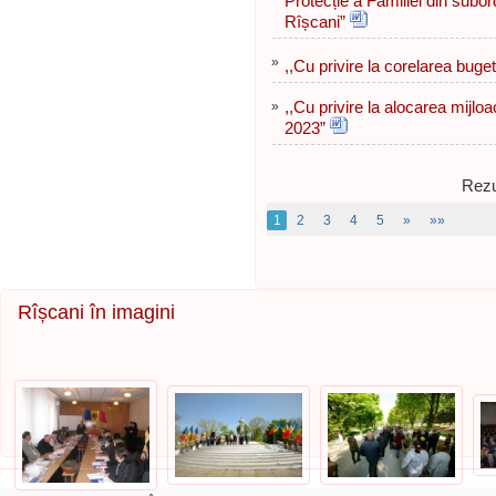
Protecție a Familiei din subor
Rîșcani”
»
,,Cu privire la corelarea buge
»
,,Cu privire la alocarea mijloa
2023”
Rezu
1
2
3
4
5
»
»»
Rîșcani în imagini