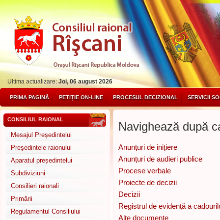
Ultima actualizare:
Joi, 06 august 2026
PRIMA PAGINĂ
PETIȚIE ON-LINE
PROCESUL DECIZIONAL
SERVICII S
CONSILIUL RAIONAL
Navighează după ca
Mesajul Președintelui
Anunțuri de inițiere
Președintele raionului
Anunțuri de audieri publice
Aparatul președintelui
Procese verbale
Subdiviziuni
Proiecte de decizii
Consilieri raionali
Decizii
Primării
Registrul de evidență a cadouril
Regulamentul Consiliului
Alte documente