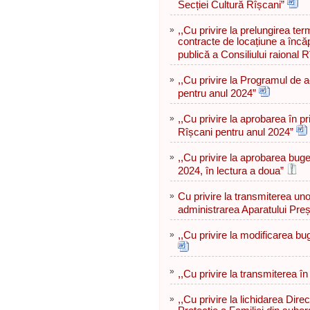
Secției Cultură Rîșcani”
»
,,Cu privire la prelungirea ter
contracte de locațiune a încăp
publică a Consiliului raional R
»
,,Cu privire la Programul de ac
pentru anul 2024”
»
,,Cu privire la aprobarea în pr
Rîșcani pentru anul 2024”
»
,,Cu privire la aprobarea buge
2024, în lectura a doua”
»
Cu privire la transmiterea uno
administrarea Aparatului Preșe
»
,,Cu privire la modificarea bu
»
,,Cu privire la transmiterea în
»
,,Cu privire la lichidarea Direc