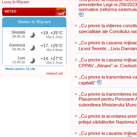
Lucru în Rîșcani
prevederilor Legii nr.256/202
normative (reforma sistemului
METEO
Meteo în Rîşcani
»
,,Cu privire la inițierea consti
specialitate ale Consiliului rai
Sîmbătă
+19..+25°C
08.08.26
Vînt 6.7m/s
»
,,Cu privire la casarea mijloa
Duminică
+17..+25°C
Liceul Teoretic ,,Liviu Damian
09.08.26
Vînt 4.9m/s
Luni
+14..+27°C
»
,,Cu privire la casarea mijloa
10.08.26
Vînt 2.7m/s
CPPAV ,,Alinare” or. Costești
Meteo pentru 10 zile
meteo2.md
»
,,Cu privire la transmiterea val
capitală”
»
,,Cu privire la transmiterea in
Plasament pentru Persoane Adu
subordinea Ministerului Muncii
»
,,Cu privire la acordarea pre
prilejul sărbătorilor Nașterea 
»
,,Cu privire la casarea mijloa