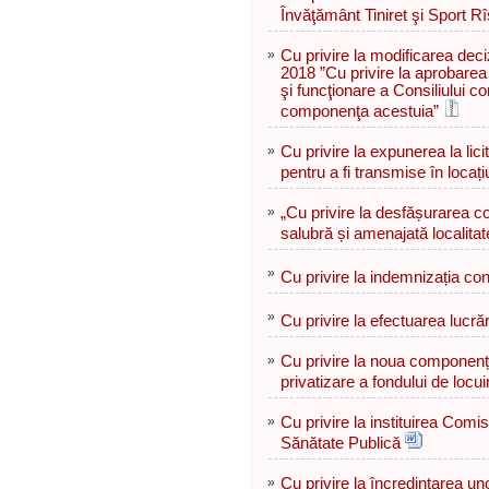
Învăţământ Tiniret şi Sport Rî
»
Cu privire la modificarea deci
2018 ”Cu privire la aprobare
şi funcţionare a Consiliului c
componenţa acestuia”
»
Cu privire la expunerea la lici
pentru a fi transmise în locaț
»
„Cu privire la desfășurarea c
salubră și amenajată localitat
»
Cu privire la indemnizația consi
»
Cu privire la efectuarea lucrăr
»
Cu privire la noua componenț
privatizare a fondului de locui
»
Cu privire la instituirea Comi
Sănătate Publică
»
Cu privire la încredințarea uno