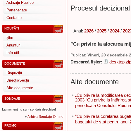
Achiziţii Publice
Procesul decizional 
Parteneriate
Contacte
NOUTĂŢI
Anul:
2026
/
2025
/
2024
/
202
Ştiri
”Сu privire la alocarea mi
Anunţuri
Info util
Publicat:
Vineri, 20 decembrie 
Descarcă fișier:
desktop.zi
DOCUMENTE
Dispoziţii
Alte documente
Direcţii/Secţii
Alte documente
»
„Cu privire la modificarea dec
SONDAJE
2003 “Cu privire la întărirea st
periodică a Consiliului Raion
La moment nu sunt sondaje deschise!
»
”Сu privire la corelarea buget
»
Arhiva Sondaje Online
bugetului de stat pentru anul
PROMO