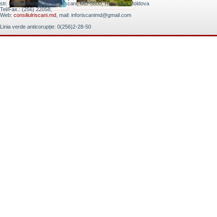
str. Independenţei 38, or. Rîșcani, MD-5600, Republica Moldova
Tel/Fax.: (256) 22058;
Web:
consiliulriscani.md
, mail: inforiscanimd@gmail.com
Linia verde anticorupție: 0(256)2-28-50