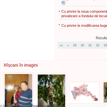
»
Cu privire la noua componenț
privatizare a fondului de locui
»
Cu privire la modificarea buge
Rezulta
««
«
29
30
31
32
33
Rîșcani în imagini
© 2016
Consiliul raional Rîșcani, Republica Moldova
.