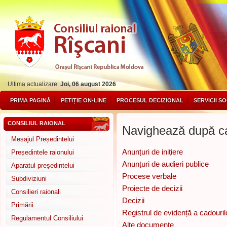
Ultima actualizare:
Joi, 06 august 2026
PRIMA PAGINĂ
PETIȚIE ON-LINE
PROCESUL DECIZIONAL
SERVICII S
CONSILIUL RAIONAL
Navighează după ca
Mesajul Președintelui
Anunțuri de inițiere
Președintele raionului
Anunțuri de audieri publice
Aparatul președintelui
Procese verbale
Subdiviziuni
Proiecte de decizii
Consilieri raionali
Decizii
Primării
Registrul de evidență a cadouril
Regulamentul Consiliului
Alte documente