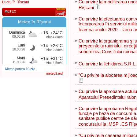
»
Cu privire la modificarea unor 
Lucru în Rîșcani
Rîșcani
METEO
»
Cu privire la efectuarea contro
Meteo în Rîşcani
încorporarea în serviciul milita
toamna anului 2020 – iarna a
Duminică
+16..+24°C
09.08.26
Vînt 4.8m/s
»
Cu privire la organigrama şi s
Luni
+14..+26°C
preşedintelui raionului, direcţii
10.08.26
Vînt 2.8m/s
subordinea Consiliului raiona
Marţi
+15..+31°C
11.08.26
»
Vînt 4.5m/s
Cu privire la lichidarea S.R
Meteo pentru 10 zile
meteo2.md
»
”Сu privire la alocarea mijloa
»
Cu privire la aprobarea actulu
Aparatului Preşedintelui raion
»
Cu privire la aprobarea Regul
funcţie pe bază de concurs a șe
sanitare publice centre de să
concursului la IMSP „CS Rîșc
»
“Cu privire la casarea miloace